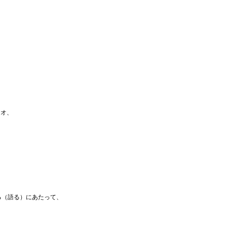
ィオ、
る（語る）にあたって、