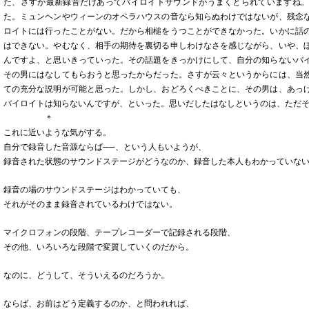
た、さすが最新録音だけあってバイロイトサウンドがうまくとられていますね
た。ミュンヘンやウィーンのオペラハウスの音なら知らぬわけではないが、残念
ロイトには行ったことがない。だから相槌をうつことができなかった。いかに話
はできない。やむなく、相手の期待を裏切る申しわけなさを感じながら、いや、
んですよ、と思いきっていった。その話題をきっかけにして、自分の知らないバ
その男にはなしてもらおうと思ったからだった。さすが云々というからには、当
ての充分な説明が可能と思った。しかし、おどろくべきことに、その男は、あっ
バイロイトは知らないんですが、といった。思いだしたはなしというのは、ただ
＊
これに近いような気がする。
自分で録音した音源ならば──、という人もいようが、
録音された状態のサウンドステージがどうなのか、録音した本人もわかっていな
録音の場のサウンドステージはわかっていても、
それがそのまま録音されているわけではない。
マイクロフォンの段階、テープレコーダーで記録される段階、
その他、いろいろな段階で変質していくのだから。
なのに、どうして、そういえるのだろうか。
ならば、お前はどう定義するのか、と問われれば、