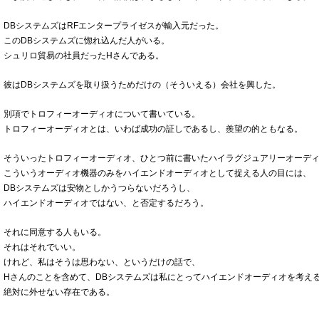
DBシステムズはRFエンタープライゼスが輸入元だった。
このDBシステムズに惚れ込んだ人がいる。
シュリロ貿易の社員だったHさんである。
彼はDBシステムズを取り扱うためだけの（そういえる）会社を興した。
別項でトロフィーオーディオについて書いている。
トロフィーオーディオとは、いわば成功の証しであるし、羨望の的ともなる。
そういったトロフィーオーディオ、ひとつ前に書いたハイラグジュアリーオーデ
こういうオーディオ機器のみをハイエンドオーディオとして捉える人の目には、
DBシステムズは安物としかうつらないだろうし、
ハイエンドオーディオではない、と否定するだろう。
それに同意する人もいる。
それはそれでいい。
けれど、私はそうは思わない、というだけの話で、
Hさんのことを含めて、DBシステムズは私にとってハイエンドオーディオを考え
絶対に外せない存在である。