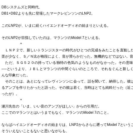
DBシステムズと同時代、
DB1+DB2よりも先に登場したマークレビンソンのLNP2。
このLNP2が、いまに続くハイエンドオーディオの始まりといえる。
そのLNP2が目指していたのは、マランツのModel 7といえる。
＊
ＬＮＰ２で、新しいトランジスターの時代がひとつの完成をみたことを直観し
歪が少なく、Ｓ／Ｎ比が格段によく、音が滑らかだった。無機的などではない。
ただ、ＳＧ５２０の持っている独特の色気のようなものがなかった。その意味
──というより、ＪＢＬとマランツの中間ぐらいのところで、それをぐんと新し
んな印象だった。
そのことは、あとになってレヴィンソンに会って、話を聞いて、納得した。彼
るアンプを作りたかったと語った。その彼は若く、当時はとても純粋だった（近
ったが）。
＊
瀬川先生の「いま、いい音のアンプがほしい」からの引用だ。
ここでのマランツとはいうまでもなく、マランツのModel 7のこと。
ならばハイエンドオーディオの始まりは、LNP2からさらに遡ってModel 7とい
そういえないこともないと思いながらも、