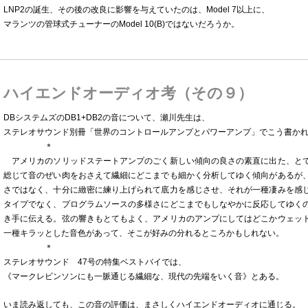
LNP2の誕生、その後の改良に影響を与えていたのは、Model 7以上に、
マランツの管球式チューナーのModel 10(B)ではないだろうか。
ハイエンドオーディオ考（その９）
DBシステムズのDB1+DB2の音について、瀬川先生は、
ステレオサウンド別冊「世界のコントロールアンプとパワーアンプ」でこう書か
＊
アメリカのソリッドステートアンプのごく新しい傾向の良さの素直に出た、と
総じて音のぜい肉をおさえて繊細にどこまでも細かく分析してゆく傾向があるが
さではなく、十分に緻密に練り上げられて底力を感じさせ、それが一種凄みを感
タイプでなく、プログラムソースの多様さにどこまでもしなやかに反応してゆく
き手に伝える。弦の響きもとてもよく、アメリカのアンプにしてはどこかウェッ
一種キラッとした音色があって、そこが好みの分れるところかもしれない。
＊
ステレオサウンド 47号の特集ベストバイでは、
《マークレビンソンにも一脈通じる繊細な、現代の先端をいく音》とある。
いま読み返しても、この音の評価は、まさしくハイエンドオーディオに通じる。