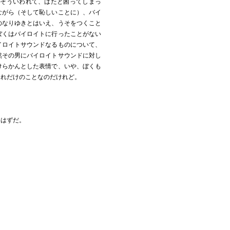
。そういわれて、はたと困ってしまっ
ながら（そして恥しいことに）、バイ
のなりゆきとはいえ、うそをつくこと
ぼくはバイロイトに行ったことがない
イロイトサウンドなるものについて、
然その男にバイロイトサウンドに対し
けらかんとした表情で、いや、ぼくも
それだけのことなのだけれど。
いはずだ。