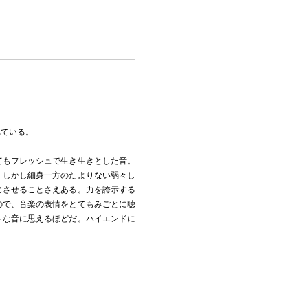
れている。
てもフレッシュで生き生きとした音。
、しかし細身一方のたよりない弱々し
じさせることさえある。力を誇示する
ので、音楽の表情をとてもみごとに聴
トな音に思えるほどだ。ハイエンドに