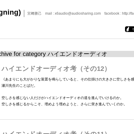
igning)
宮﨑勝己 mail : x6audio@audiosharing.com facebook : http://fa
chive for category ハイエンドオーディオ
ハイエンドオーディオ考（その12）
《あまりにも大がかりな装置を鳴らしていると、その仕掛けの大きさに空しさを
瀬川先生のことばだ。
空しさを感じない人だけがハイエンドオーディオの道を進んでいけるのか。
空しさを感じるからこそ、埋めよう埋めようと、さらに突き進んでいくのか。