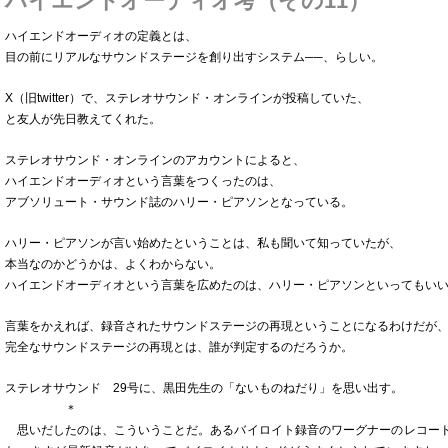
ハイエンドオーディオ考（その11）
ハイエンドオーディオの定義とは、
目の前にリアルなサウンドステージを創り出すシステム──、らしい。
X（旧twitter）で、ステレオサウンド・オンラインが投稿していた、
と友人が先日教えてくれた。
ステレオサウンド・オンラインのアカウントによると、
ハイエンドオーディオという言葉をつくったのは、
アブソリュート・サウンド誌のハリー・ピアソンとなっている。
ハリー・ピアソンが言い始めたということは、私も聞いて知っていたが、
本当なのかどうかは、よくわからない。
ハイエンドオーディオという言葉を広めたのは、ハリー・ピアソンといってもい
言葉をかえれば、録音されたサウンドステージの再現ということになるわけだが
完全なサウンドステージの再現とは、誰が判定するのだろうか。
ステレオサウンド 29号に、黒田先生の「ないものねだり」を思い出す。
＊
思いだしたのは、こういうことだ。あるバイロイト録音のワーグナーのレコー