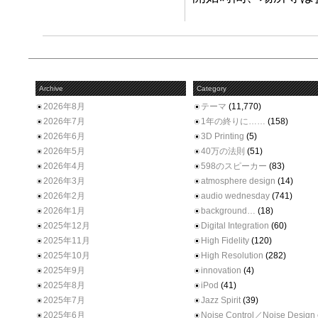
Archive
Category
2026年8月
テーマ
(11,770)
2026年7月
1年の終りに……
(158)
2026年6月
3D Printing
(5)
2026年5月
40万の法則
(51)
2026年4月
598のスピーカー
(83)
2026年3月
atmosphere design
(14)
2026年2月
audio wednesday
(741)
2026年1月
background…
(18)
2025年12月
Digital Integration
(60)
2025年11月
High Fidelity
(120)
2025年10月
High Resolution
(282)
2025年9月
innovation
(4)
2025年8月
iPod
(41)
2025年7月
Jazz Spirit
(39)
2025年6月
Noise Control／Noise Design