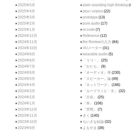
2025年5月
plain sounding high thinking
(
2025年4月
plus / unplus
(22)
2025年3月
prototype
(13)
2025年2月
pure audio
(17)
2025年1月
re:code
(7)
2024年12月
Reference
(12)
2024年11月
the Reviewの入力
(84)
2024年10月
VUメーター
(31)
2024年9月
wearable audio
(5)
2024年8月
「うつ・」
(25)
2024年7月
「かたち」
(9)
2024年6月
「オーディオ」考
(230)
2024年5月
「スピーカー」論
(49)
2024年4月
「ネットワーク」
(186)
2024年3月
「ルードウィヒ・Ｂ」
(32)
2024年2月
「介在」
(25)
2024年1月
「本」
(106)
2023年12月
「空間」
(7)
2023年11月
きく
(140)
2023年10月
ちいさな結論
(32)
2023年9月
よもやま
(38)