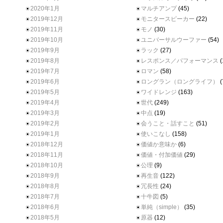
2020年1月
マルチアンプ
(45)
2019年12月
モニタースピーカー
(22)
2019年11月
モノ
(30)
2019年10月
ユニバーサルウーファー
(54)
2019年9月
ラック
(27)
2019年8月
レスポンス／パフォーマンス
(
2019年7月
ロマン
(58)
2019年6月
ロングラン（ロングライフ）
(
2019年5月
ワイドレンジ
(163)
2019年4月
世代
(249)
2019年3月
中点
(19)
2019年2月
会うこと・話すこと
(51)
2019年1月
使いこなし
(158)
2018年12月
価値か意味か
(6)
2018年11月
価値・付加価値
(29)
2018年10月
公理
(9)
2018年9月
再生音
(122)
2018年8月
冗長性
(24)
2018年7月
十牛図
(5)
2018年6月
単純（simple）
(35)
2018年5月
原器
(12)