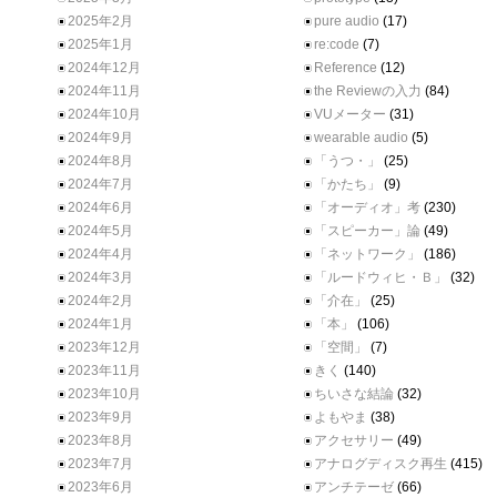
2025年2月
pure audio
(17)
2025年1月
re:code
(7)
2024年12月
Reference
(12)
2024年11月
the Reviewの入力
(84)
2024年10月
VUメーター
(31)
2024年9月
wearable audio
(5)
2024年8月
「うつ・」
(25)
2024年7月
「かたち」
(9)
2024年6月
「オーディオ」考
(230)
2024年5月
「スピーカー」論
(49)
2024年4月
「ネットワーク」
(186)
2024年3月
「ルードウィヒ・Ｂ」
(32)
2024年2月
「介在」
(25)
2024年1月
「本」
(106)
2023年12月
「空間」
(7)
2023年11月
きく
(140)
2023年10月
ちいさな結論
(32)
2023年9月
よもやま
(38)
2023年8月
アクセサリー
(49)
2023年7月
アナログディスク再生
(415)
2023年6月
アンチテーゼ
(66)