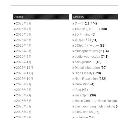
Archive
Category
2026年8月
テーマ
(11,774)
2026年7月
1年の終りに……
(158)
2026年6月
3D Printing
(5)
2026年5月
40万の法則
(51)
2026年4月
598のスピーカー
(83)
2026年3月
atmosphere design
(14)
2026年2月
audio wednesday
(741)
2026年1月
background…
(18)
2025年12月
Digital Integration
(60)
2025年11月
High Fidelity
(120)
2025年10月
High Resolution
(282)
2025年9月
innovation
(4)
2025年8月
iPod
(41)
2025年7月
Jazz Spirit
(39)
2025年6月
Noise Control／Noise Design
2025年5月
plain sounding high thinking
(
2025年4月
plus / unplus
(22)
2025年3月
prototype
(13)