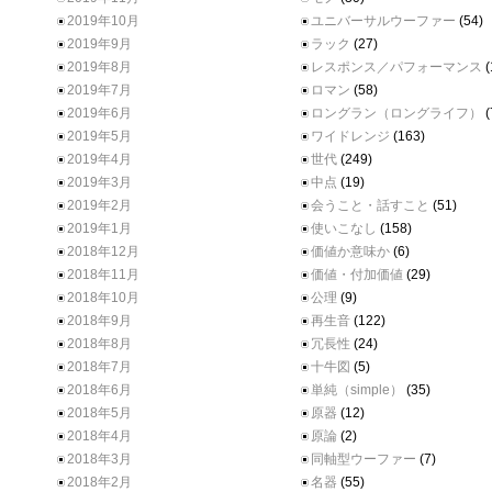
2019年10月
ユニバーサルウーファー
(54)
2019年9月
ラック
(27)
2019年8月
レスポンス／パフォーマンス
(
2019年7月
ロマン
(58)
2019年6月
ロングラン（ロングライフ）
(
2019年5月
ワイドレンジ
(163)
2019年4月
世代
(249)
2019年3月
中点
(19)
2019年2月
会うこと・話すこと
(51)
2019年1月
使いこなし
(158)
2018年12月
価値か意味か
(6)
2018年11月
価値・付加価値
(29)
2018年10月
公理
(9)
2018年9月
再生音
(122)
2018年8月
冗長性
(24)
2018年7月
十牛図
(5)
2018年6月
単純（simple）
(35)
2018年5月
原器
(12)
2018年4月
原論
(2)
2018年3月
同軸型ウーファー
(7)
2018年2月
名器
(55)