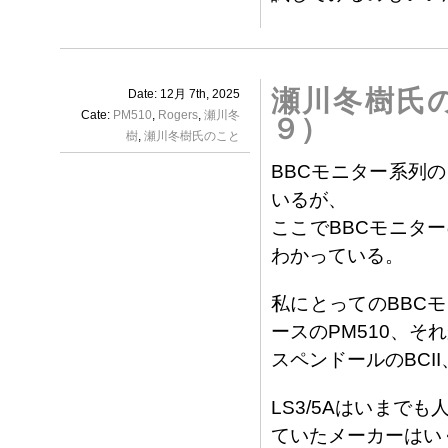
瀬川冬樹氏の
Date: 12月 7th, 2025
Cate:
PM510
,
Rogers
,
瀬川冬
９）
樹
,
瀬川冬樹氏のこと
BBCモニター系列
いるが、
ここでBBCモニタ
わかっている。
私にとってのBBC
ースのPM510、それ
スペンドールのBCII
LS3/5Aはいま
ていたメーカーはい