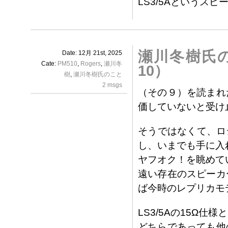
LS3/5Aというス
瀬川冬樹氏の
Date: 12月 21st, 2025
Cate:
PM510
,
Rogers
,
瀬川冬
10）
樹
,
瀬川冬樹氏のこと
2 msgs
（その９）を読まれ
価していないと受け
そうではなくて、ロジ
し、いまでも手に入
ヤフオク！を眺めて
遠い存在のスピーカ
ば今時のレプリカモ
LS3/5Aの15Ω
どちらであっても他