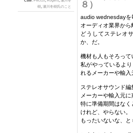
Cate:
PM510
,
Rogers
,
瀬川冬
８）
樹
,
瀬川冬樹氏のこと
audio wedne
オーディオ業界から
どうしてステレオ
か、だ。
機材も人もそろって
私がやっているより
れるメーカーや輸入
ステレオサウンド編
メーカーや輸入元に
特に準備期間はなく
けれど、やらない。
もったいないな、と