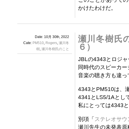
かけたわけだ。
瀬川冬樹氏の
Date: 10月 30th, 2022
Cate:
PM510
,
Rogers
,
瀬川冬
６）
樹
,
瀬川冬樹氏のこと
JBLの4343とロジ
同時代のスピーカー
音楽の聴き方も違っ
4343とPM510
4341とLS5/1A
私にとっては4343と
別項「
ステレオサウ
瀬川先生の未発表原