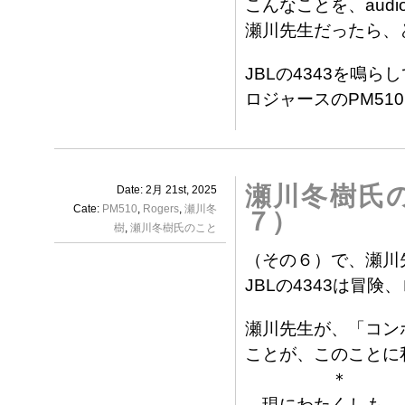
こんなことを、audi
瀬川先生だったら、
JBLの4343を鳴
ロジャースのPM51
瀬川冬樹氏の
Date: 2月 21st, 2025
Cate:
PM510
,
Rogers
,
瀬川冬
７）
樹
,
瀬川冬樹氏のこと
（その６）で、瀬川
JBLの4343は冒
瀬川先生が、「コン
ことが、このことに
＊
現にわたくしも、Ｊ