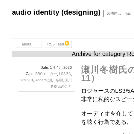
audio identity (designing)
宮﨑勝己 mail : x6
about…
RSS Feed
Archive for category R
瀬川冬樹氏の
Date: 1月 4th, 2026
Cate:
BBCモニター
,
LS3/5A
,
11）
PM510
,
Rogers
,
瀬川冬樹
,
瀬川
冬樹氏のこと
ロジャースのLS3/
非常に私的なスピー
オーディオを介して
を聴く行為である。