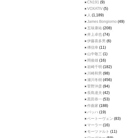
CN191
(9)
VOXATIV
(5)
人
(1,189)
James Bongiorno
(49)
五味康祐
(208)
井上卓也
(74)
伊藤喜多男
(6)
傅信幸
(11)
山中敬三
(1)
岡俊雄
(16)
岩崎千明
(182)
川崎和男
(98)
瀬川冬樹
(456)
菅野沖彦
(94)
長島達夫
(42)
黒田恭一
(53)
作曲家
(188)
バッハ
(19)
ベートーヴェン
(83)
マーラー
(16)
モーツァルト
(11)