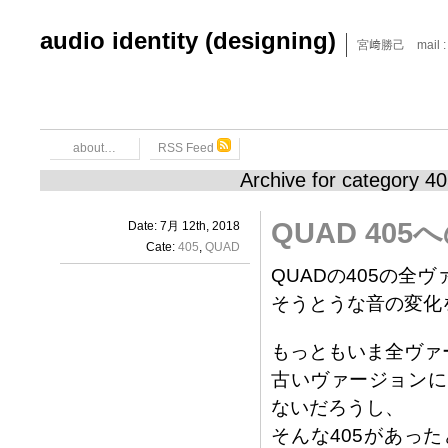
audio identity (designing)
宮﨑勝己 mail : x6
about…
RSS Feed
Archive for category 4
QUAD 40
Date: 7月 12th, 2018
Cate:
405
,
QUAD
QUADの405の全
そうとうな音の変化
もっともいま全ヴァ
古いヴァージョンに
ないだろうし、
そんな405があっ