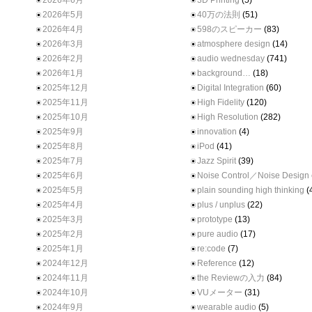
2026年6月
3D Printing
(5)
2026年5月
40万の法則
(51)
2026年4月
598のスピーカー
(83)
2026年3月
atmosphere design
(14)
2026年2月
audio wednesday
(741)
2026年1月
background…
(18)
2025年12月
Digital Integration
(60)
2025年11月
High Fidelity
(120)
2025年10月
High Resolution
(282)
2025年9月
innovation
(4)
2025年8月
iPod
(41)
2025年7月
Jazz Spirit
(39)
2025年6月
Noise Control／Noise Design
2025年5月
plain sounding high thinking
(
2025年4月
plus / unplus
(22)
2025年3月
prototype
(13)
2025年2月
pure audio
(17)
2025年1月
re:code
(7)
2024年12月
Reference
(12)
2024年11月
the Reviewの入力
(84)
2024年10月
VUメーター
(31)
2024年9月
wearable audio
(5)