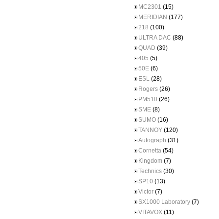
MC2301
(15)
MERIDIAN
(177)
218
(100)
ULTRA DAC
(88)
QUAD
(39)
405
(5)
50E
(6)
ESL
(28)
Rogers
(26)
PM510
(26)
SME
(8)
SUMO
(16)
TANNOY
(120)
Autograph
(31)
Cornetta
(54)
Kingdom
(7)
Technics
(30)
SP10
(13)
Victor
(7)
SX1000 Laboratory
(7)
VITAVOX
(11)