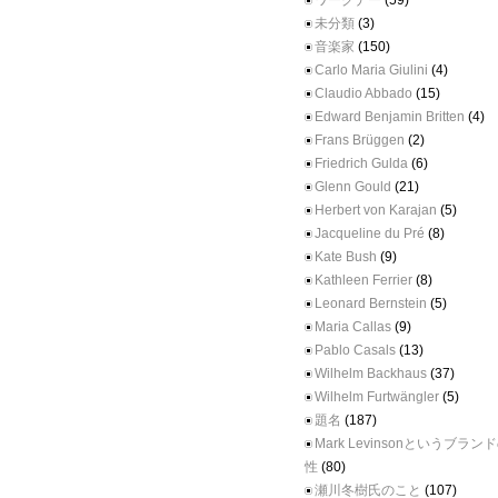
ワーグナー
(59)
未分類
(3)
音楽家
(150)
Carlo Maria Giulini
(4)
Claudio Abbado
(15)
Edward Benjamin Britten
(4)
Frans Brüggen
(2)
Friedrich Gulda
(6)
Glenn Gould
(21)
Herbert von Karajan
(5)
Jacqueline du Pré
(8)
Kate Bush
(9)
Kathleen Ferrier
(8)
Leonard Bernstein
(5)
Maria Callas
(9)
Pablo Casals
(13)
Wilhelm Backhaus
(37)
Wilhelm Furtwängler
(5)
題名
(187)
Mark Levinsonというブラ
性
(80)
瀬川冬樹氏のこと
(107)