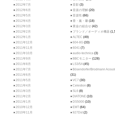
2012年7月
音影
(3)
2012年6月
音楽の理解
(20)
2012年5月
音楽性
(66)
2012年4月
香・薫・馨
(18)
2012年3月
黄金の組合せ
(42)
2012年2月
ブランド／オーディオ機器
(1,
2012年1月
ALTEC
(49)
2011年12月
604-8G
(33)
2011年11月
6041
(7)
2011年10月
audio-technica
(3)
2011年9月
BBCモニター
(128)
2011年8月
LS3/5A
(45)
2011年7月
Bösendorfer/Brodmann Acoust
2011年6月
(31)
2011年5月
VC7
(30)
2011年4月
Celestion
(8)
2011年3月
SL6
(8)
2011年2月
DIATONE
(10)
2011年1月
DS5000
(10)
2010年12月
EMT
(64)
2010年11月
927Dst
(2)