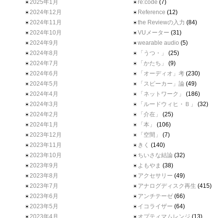
2025年1月
re:code
(7)
2024年12月
Reference
(12)
2024年11月
the Reviewの入力
(84)
2024年10月
VUメーター
(31)
2024年9月
wearable audio
(5)
2024年8月
「うつ・」
(25)
2024年7月
「かたち」
(9)
2024年6月
「オーディオ」考
(230)
2024年5月
「スピーカー」論
(49)
2024年4月
「ネットワーク」
(186)
2024年3月
「ルードウィヒ・Ｂ」
(32)
2024年2月
「介在」
(25)
2024年1月
「本」
(106)
2023年12月
「空間」
(7)
2023年11月
きく
(140)
2023年10月
ちいさな結論
(32)
2023年9月
よもやま
(38)
2023年8月
アクセサリー
(49)
2023年7月
アナログディスク再生
(415)
2023年6月
アンチテーゼ
(66)
2023年5月
イコライザー
(64)
2023年4月
オプティマムレンジ
(13)