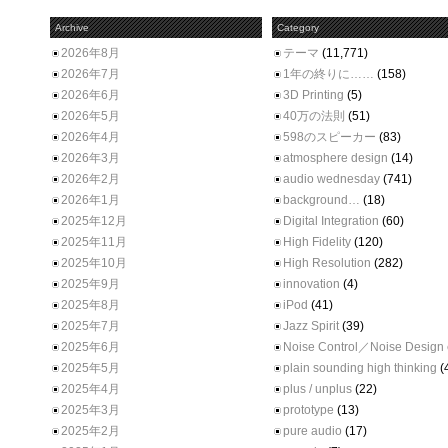
Archive
Category
2026年8月
テーマ
(11,771)
2026年7月
1年の終りに……
(158)
2026年6月
3D Printing
(5)
2026年5月
40万の法則
(51)
2026年4月
598のスピーカー
(83)
2026年3月
atmosphere design
(14)
2026年2月
audio wednesday
(741)
2026年1月
background…
(18)
2025年12月
Digital Integration
(60)
2025年11月
High Fidelity
(120)
2025年10月
High Resolution
(282)
2025年9月
innovation
(4)
2025年8月
iPod
(41)
2025年7月
Jazz Spirit
(39)
2025年6月
Noise Control／Noise Design
2025年5月
plain sounding high thinking
(
2025年4月
plus / unplus
(22)
2025年3月
prototype
(13)
2025年2月
pure audio
(17)