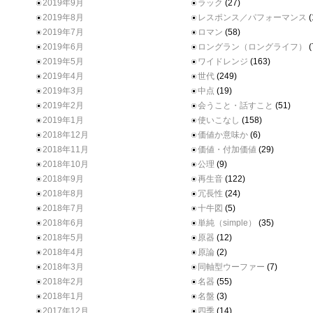
2019年9月
ラック
(27)
2019年8月
レスポンス／パフォーマンス
(
2019年7月
ロマン
(58)
2019年6月
ロングラン（ロングライフ）
(
2019年5月
ワイドレンジ
(163)
2019年4月
世代
(249)
2019年3月
中点
(19)
2019年2月
会うこと・話すこと
(51)
2019年1月
使いこなし
(158)
2018年12月
価値か意味か
(6)
2018年11月
価値・付加価値
(29)
2018年10月
公理
(9)
2018年9月
再生音
(122)
2018年8月
冗長性
(24)
2018年7月
十牛図
(5)
2018年6月
単純（simple）
(35)
2018年5月
原器
(12)
2018年4月
原論
(2)
2018年3月
同軸型ウーファー
(7)
2018年2月
名器
(55)
2018年1月
名盤
(3)
2017年12月
四季
(14)