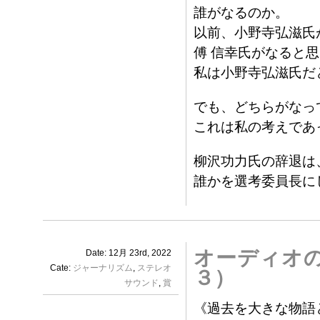
誰がなるのか。
以前、小野寺弘滋氏
傅 信幸氏がなると
私は小野寺弘滋氏だ
でも、どちらがなっ
これは私の考えであ
柳沢功力氏の辞退は
誰かを選考委員長に
オーディオ
Date: 12月 23rd, 2022
Cate:
ジャーナリズム
,
ステレオ
３）
サウンド
,
賞
《過去を大きな物語