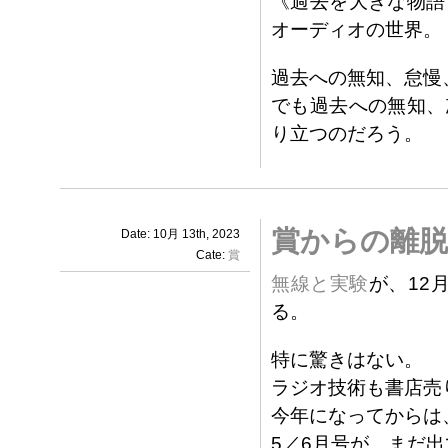
《過去を大きな物語
オーディオの世界。
過去への無知、怠慢
でも過去への無知、
り立つのだろう。
賞からの離脱
Date: 10月 13th, 2023
Cate:
賞
無線と実験
が、12
る。
特に驚きはない。
ラジオ技術も書店売
今年になってからは
5／6月号が、まだ