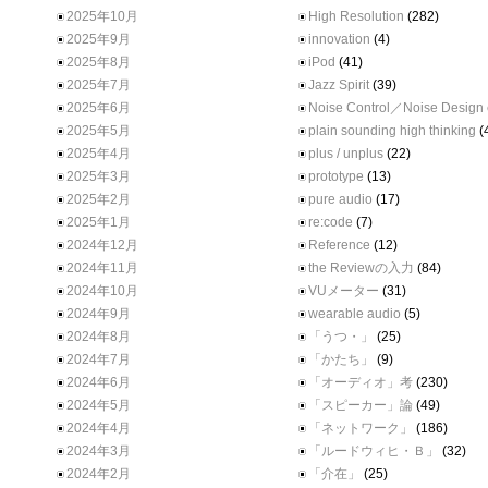
2025年10月
High Resolution
(282)
2025年9月
innovation
(4)
2025年8月
iPod
(41)
2025年7月
Jazz Spirit
(39)
2025年6月
Noise Control／Noise Design
2025年5月
plain sounding high thinking
(
2025年4月
plus / unplus
(22)
2025年3月
prototype
(13)
2025年2月
pure audio
(17)
2025年1月
re:code
(7)
2024年12月
Reference
(12)
2024年11月
the Reviewの入力
(84)
2024年10月
VUメーター
(31)
2024年9月
wearable audio
(5)
2024年8月
「うつ・」
(25)
2024年7月
「かたち」
(9)
2024年6月
「オーディオ」考
(230)
2024年5月
「スピーカー」論
(49)
2024年4月
「ネットワーク」
(186)
2024年3月
「ルードウィヒ・Ｂ」
(32)
2024年2月
「介在」
(25)