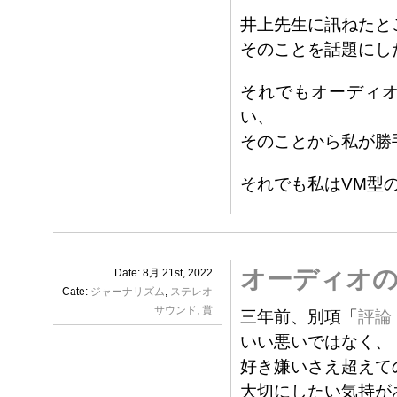
井上先生に訊ねたと
そのことを話題にし
それでもオーディ
い、
そのことから私が勝
それでも私はVM型
オーディオ
Date: 8月 21st, 2022
Cate:
ジャーナリズム
,
ステレオ
サウンド
,
賞
三年前、別項「
評論
いい悪いではなく、
好き嫌いさえ超えて
大切にしたい気持が