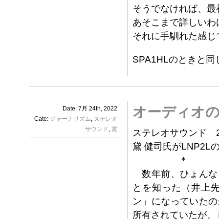
そうでなければ、最
あそこまで詳しいわ
それに手馴れた感じ
SPA1HLのときと
オーディオ
Date: 7月 24th, 2022
Cate:
ジャーナリズム
,
ステレオ
サウンド
,
賞
ステレオサウンド 
黛 健司氏がLNP2
＊
数年前、ひょんな
とを知った（井上
ン」になっていたの
所有されていたが、