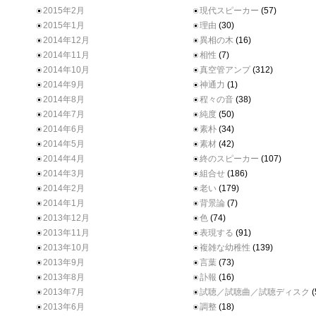
2015年2月
現代スピーカー
(57)
2015年1月
理由
(30)
2014年12月
異相の木
(16)
2014年11月
相性
(7)
2014年10月
真空管アンプ
(312)
2014年9月
神通力
(1)
2014年8月
程々の音
(38)
2014年7月
純度
(50)
2014年6月
素朴
(34)
2014年5月
素材
(42)
2014年4月
終のスピーカー
(107)
2014年3月
組合せ
(186)
2014年2月
老い
(179)
2014年1月
背景論
(7)
2013年12月
色
(74)
2013年11月
表現する
(91)
2013年10月
複雑な幼稚性
(139)
2013年9月
言葉
(73)
2013年8月
訃報
(16)
2013年7月
試聴／試聴曲／試聴ディスク
(
2013年6月
調整
(18)