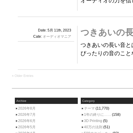
オーディオの力を信
つきあいの長
Date: 5月 11th, 2023
Cate:
オーディオマニア
つきあいの長い音と
ぴったりの音のこと
« Older Entries
Archive
Category
2026年8月
テーマ
(11,770)
2026年7月
1年の終りに……
(158)
2026年6月
3D Printing
(5)
2026年5月
40万の法則
(51)