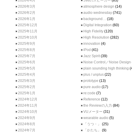
2026年4月
598のスピーカー
(83)
2026年3月
atmosphere design
(14)
2026年2月
audio wednesday
(741)
2026年1月
background…
(18)
2025年12月
Digital Integration
(60)
2025年11月
High Fidelity
(120)
2025年10月
High Resolution
(282)
2025年9月
innovation
(4)
2025年8月
iPod
(41)
2025年7月
Jazz Spirit
(39)
2025年6月
Noise Control／Noise Design
2025年5月
plain sounding high thinking
(
2025年4月
plus / unplus
(22)
2025年3月
prototype
(13)
2025年2月
pure audio
(17)
2025年1月
re:code
(7)
2024年12月
Reference
(12)
2024年11月
the Reviewの入力
(84)
2024年10月
VUメーター
(31)
2024年9月
wearable audio
(5)
2024年8月
「うつ・」
(25)
2024年7月
「かたち」
(9)