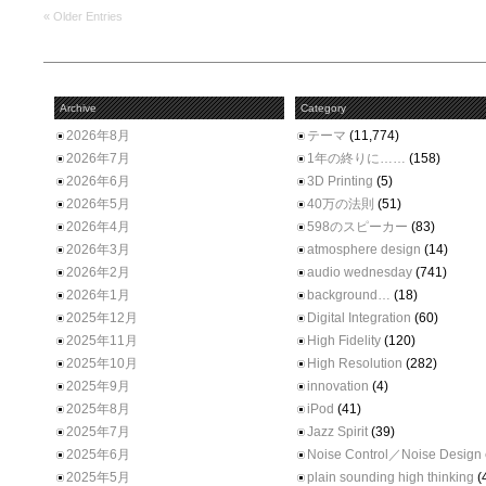
« Older Entries
Archive
Category
2026年8月
テーマ
(11,774)
2026年7月
1年の終りに……
(158)
2026年6月
3D Printing
(5)
2026年5月
40万の法則
(51)
2026年4月
598のスピーカー
(83)
2026年3月
atmosphere design
(14)
2026年2月
audio wednesday
(741)
2026年1月
background…
(18)
2025年12月
Digital Integration
(60)
2025年11月
High Fidelity
(120)
2025年10月
High Resolution
(282)
2025年9月
innovation
(4)
2025年8月
iPod
(41)
2025年7月
Jazz Spirit
(39)
2025年6月
Noise Control／Noise Design
2025年5月
plain sounding high thinking
(