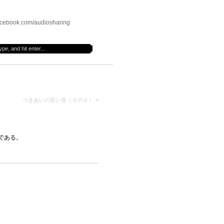
cebook.com/audiosharing
つきあいの長い音（その６）
»
）である。