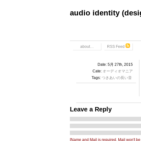
audio identity (des
about…
RSS Feed
Date: 5月 27th, 2015
Cate:
オーディオマニア
Tags:
つきあいの長い音
Leave a Reply
[Name and Mail is required. Mail won't be