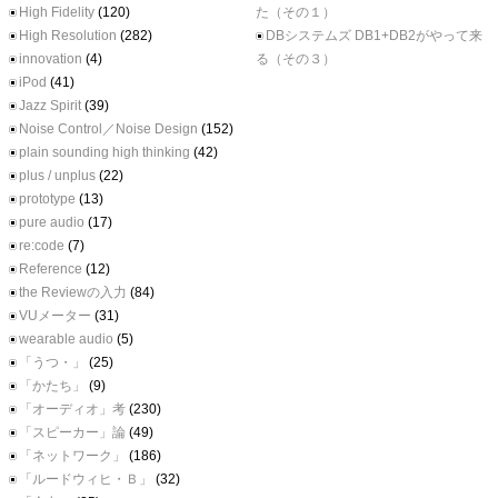
High Fidelity
(120)
た（その１）
High Resolution
(282)
DBシステムズ DB1+DB2がやって来
innovation
(4)
る（その３）
iPod
(41)
Jazz Spirit
(39)
Noise Control／Noise Design
(152)
plain sounding high thinking
(42)
plus / unplus
(22)
prototype
(13)
pure audio
(17)
re:code
(7)
Reference
(12)
the Reviewの入力
(84)
VUメーター
(31)
wearable audio
(5)
「うつ・」
(25)
「かたち」
(9)
「オーディオ」考
(230)
「スピーカー」論
(49)
「ネットワーク」
(186)
「ルードウィヒ・Ｂ」
(32)