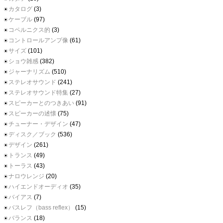
カタログ
(3)
ケーブル
(97)
コペルニクス的
(3)
コントロールアンプ像
(61)
サイズ
(101)
ショウ雑感
(382)
ジャーナリズム
(510)
ステレオサウンド
(241)
ステレオサウンド特集
(27)
スピーカーとのつきあい
(91)
スピーカーの述懐
(75)
チューナー・デザイン
(47)
ディスク／ブック
(536)
デザイン
(261)
トランス
(49)
トーラス
(43)
ナロウレンジ
(20)
ハイエンドオーディオ
(35)
バイアス
(7)
バスレフ（bass reflex）
(15)
バランス
(18)