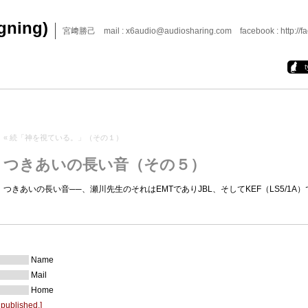
igning)
宮﨑勝己 mail : x6audio@audiosharing.com facebook : http://fa
«
続「神を視ている。」（その１）
つきあいの長い音（その５）
つきあいの長い音──、瀬川先生のそれはEMTでありJBL、そしてKEF（LS5/1A
Name
Mail
Home
 published.]