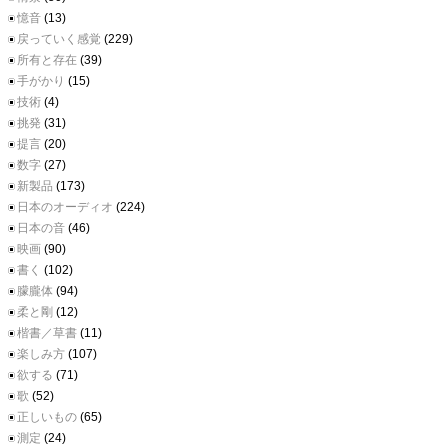
憶音
(13)
戻っていく感覚
(229)
所有と存在
(39)
手がかり
(15)
技術
(4)
挑発
(31)
提言
(20)
数字
(27)
新製品
(173)
日本のオーディオ
(224)
日本の音
(46)
映画
(90)
書く
(102)
朦朧体
(94)
柔と剛
(12)
楷書／草書
(11)
楽しみ方
(107)
欲する
(71)
歌
(52)
正しいもの
(65)
測定
(24)