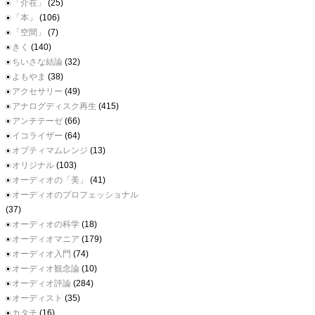
「介在」
(25)
「本」
(106)
「空間」
(7)
きく
(140)
ちいさな結論
(32)
よもやま
(38)
アクセサリー
(49)
アナログディスク再生
(415)
アンチテーゼ
(66)
イコライザー
(64)
オプティマムレンジ
(13)
オリジナル
(103)
オーディオの「美」
(41)
オーディオのプロフェッショナル
(37)
オーディオの科学
(18)
オーディオマニア
(179)
オーディオ入門
(74)
オーディオ観念論
(10)
オーディオ評論
(284)
オーディスト
(35)
カタチ
(16)