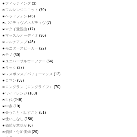
フィッティング
(3)
フルレンジユニット
(70)
ヘッドフォン
(45)
ポジティヴ／ネガティヴ
(7)
マタイ受難曲
(17)
マッスルオーディオ
(30)
マルチアンプ
(45)
モニタースピーカー
(22)
モノ
(30)
ユニバーサルウーファー
(54)
ラック
(27)
レスポンス／パフォーマンス
(12)
ロマン
(58)
ロングラン（ロングライフ）
(70)
ワイドレンジ
(163)
世代
(249)
中点
(19)
会うこと・話すこと
(51)
使いこなし
(158)
価値か意味か
(6)
価値・付加価値
(29)