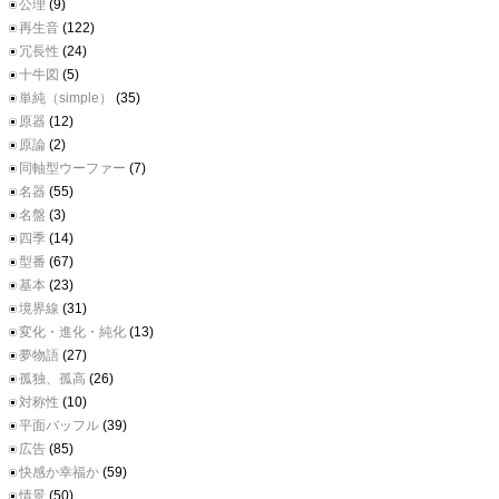
公理
(9)
再生音
(122)
冗長性
(24)
十牛図
(5)
単純（simple）
(35)
原器
(12)
原論
(2)
同軸型ウーファー
(7)
名器
(55)
名盤
(3)
四季
(14)
型番
(67)
基本
(23)
境界線
(31)
変化・進化・純化
(13)
夢物語
(27)
孤独、孤高
(26)
対称性
(10)
平面バッフル
(39)
広告
(85)
快感か幸福か
(59)
情景
(50)