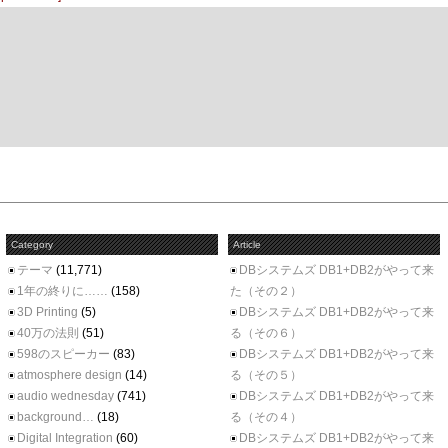
Category
Article
テーマ
(11,771)
DBシステムズ DB1+DB2がやって来
1年の終りに……
(158)
た（その２）
3D Printing
(5)
DBシステムズ DB1+DB2がやって来
40万の法則
(51)
る（その６）
598のスピーカー
(83)
DBシステムズ DB1+DB2がやって来
atmosphere design
(14)
る（その５）
audio wednesday
(741)
DBシステムズ DB1+DB2がやって来
background…
(18)
る（その４）
Digital Integration
(60)
DBシステムズ DB1+DB2がやって来