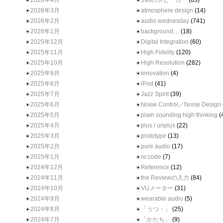
2026年4月
598のスピーカー
(83)
2026年3月
atmosphere design
(14)
2026年2月
audio wednesday
(741)
2026年1月
background…
(18)
2025年12月
Digital Integration
(60)
2025年11月
High Fidelity
(120)
2025年10月
High Resolution
(282)
2025年9月
innovation
(4)
2025年8月
iPod
(41)
2025年7月
Jazz Spirit
(39)
2025年6月
Noise Control／Noise Design
2025年5月
plain sounding high thinking
(
2025年4月
plus / unplus
(22)
2025年3月
prototype
(13)
2025年2月
pure audio
(17)
2025年1月
re:code
(7)
2024年12月
Reference
(12)
2024年11月
the Reviewの入力
(84)
2024年10月
VUメーター
(31)
2024年9月
wearable audio
(5)
2024年8月
「うつ・」
(25)
2024年7月
「かたち」
(9)