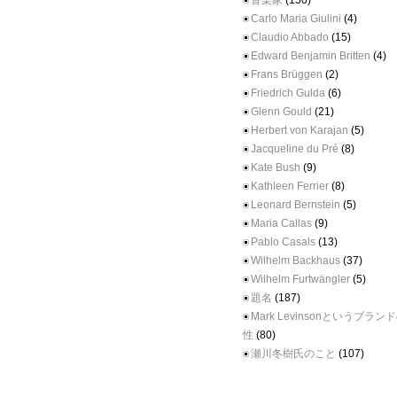
音楽家
(150)
Carlo Maria Giulini
(4)
Claudio Abbado
(15)
Edward Benjamin Britten
(4)
Frans Brüggen
(2)
Friedrich Gulda
(6)
Glenn Gould
(21)
Herbert von Karajan
(5)
Jacqueline du Pré
(8)
Kate Bush
(9)
Kathleen Ferrier
(8)
Leonard Bernstein
(5)
Maria Callas
(9)
Pablo Casals
(13)
Wilhelm Backhaus
(37)
Wilhelm Furtwängler
(5)
題名
(187)
Mark Levinsonというブラ
性
(80)
瀬川冬樹氏のこと
(107)