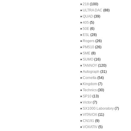
218
(100)
ULTRA DAC
(88)
QUAD
(39)
405
(5)
50E
(6)
ESL
(28)
Rogers
(26)
PM510
(26)
SME
(8)
SUMO
(16)
TANNOY
(120)
Autograph
(31)
Cornetta
(54)
Kingdom
(7)
Technics
(30)
SP10
(13)
Victor
(7)
SX1000 Laboratory
(7)
VITAVOX
(11)
CN191
(9)
VOXATIV
(5)