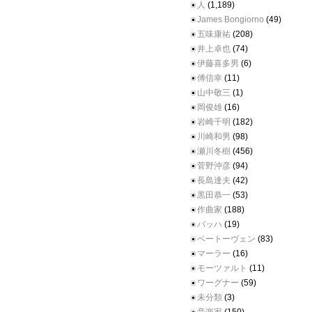
人
(1,189)
James Bongiorno
(49)
五味康祐
(208)
井上卓也
(74)
伊藤喜多男
(6)
傅信幸
(11)
山中敬三
(1)
岡俊雄
(16)
岩崎千明
(182)
川崎和男
(98)
瀬川冬樹
(456)
菅野沖彦
(94)
長島達夫
(42)
黒田恭一
(53)
作曲家
(188)
バッハ
(19)
ベートーヴェン
(83)
マーラー
(16)
モーツァルト
(11)
ワーグナー
(59)
未分類
(3)