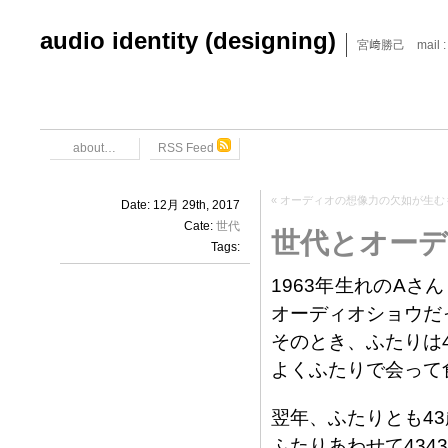
audio identity (designing)
宮﨑勝己 mail : x6
about…
RSS Feed
«
オーディオの想像力の欠如が生む
Date: 12月 29th, 2017
Cate:
世代
世代とオーディ
Tags:
1963年生れのA
オーディオショウだ
そのとき、ふたりは
よくふたりで会って
翌年、ふたりとも4
ふたりあわせて43