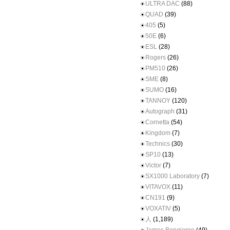
ULTRA DAC
(88)
QUAD
(39)
405
(5)
50E
(6)
ESL
(28)
Rogers
(26)
PM510
(26)
SME
(8)
SUMO
(16)
TANNOY
(120)
Autograph
(31)
Cornetta
(54)
Kingdom
(7)
Technics
(30)
SP10
(13)
Victor
(7)
SX1000 Laboratory
(7)
VITAVOX
(11)
CN191
(9)
VOXATIV
(5)
人
(1,189)