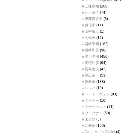
James Bongiorno
(49)
五味康祐
(208)
井上卓也
(74)
伊藤喜多男
(6)
傅信幸
(11)
山中敬三
(1)
岡俊雄
(16)
岩崎千明
(182)
川崎和男
(98)
瀬川冬樹
(456)
菅野沖彦
(94)
長島達夫
(42)
黒田恭一
(53)
作曲家
(188)
バッハ
(19)
ベートーヴェン
(83)
マーラー
(16)
モーツァルト
(11)
ワーグナー
(59)
未分類
(3)
音楽家
(150)
Carlo Maria Giulini
(4)