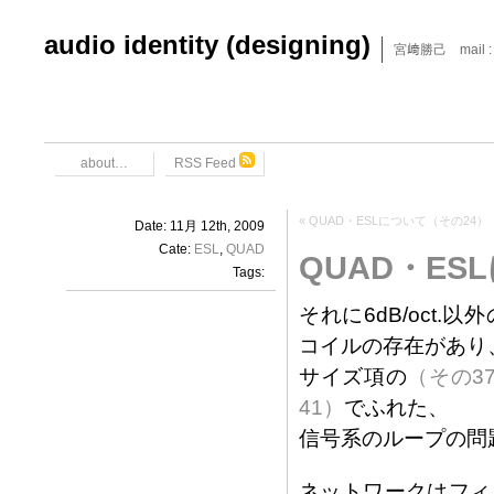
audio identity (designing)
宮﨑勝己 mail : x6
about…
RSS Feed
«
QUAD・ESLについて（その24）
Date: 11月 12th, 2009
Cate:
ESL
,
QUAD
QUAD・ES
Tags:
それに6dB/oct
コイルの存在があり
サイズ項の
（その3
41）
でふれた、
信号系のループの問
ネットワークはフィ