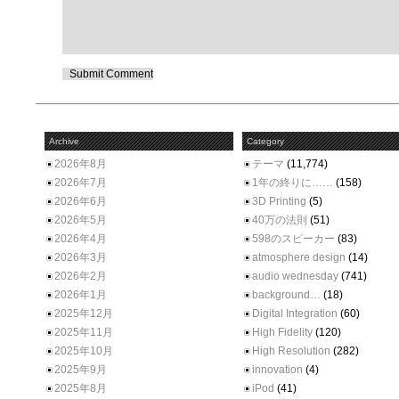
Archive
Category
2026年8月
テーマ
(11,774)
2026年7月
1年の終りに……
(158)
2026年6月
3D Printing
(5)
2026年5月
40万の法則
(51)
2026年4月
598のスピーカー
(83)
2026年3月
atmosphere design
(14)
2026年2月
audio wednesday
(741)
2026年1月
background…
(18)
2025年12月
Digital Integration
(60)
2025年11月
High Fidelity
(120)
2025年10月
High Resolution
(282)
2025年9月
innovation
(4)
2025年8月
iPod
(41)