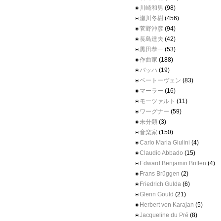
川崎和男
(98)
瀬川冬樹
(456)
菅野沖彦
(94)
長島達夫
(42)
黒田恭一
(53)
作曲家
(188)
バッハ
(19)
ベートーヴェン
(83)
マーラー
(16)
モーツァルト
(11)
ワーグナー
(59)
未分類
(3)
音楽家
(150)
Carlo Maria Giulini
(4)
Claudio Abbado
(15)
Edward Benjamin Britten
(4)
Frans Brüggen
(2)
Friedrich Gulda
(6)
Glenn Gould
(21)
Herbert von Karajan
(5)
Jacqueline du Pré
(8)