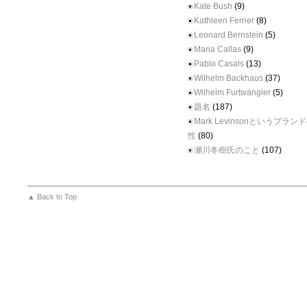
Kate Bush
(9)
Kathleen Ferrier
(8)
Leonard Bernstein
(5)
Maria Callas
(9)
Pablo Casals
(13)
Wilhelm Backhaus
(37)
Wilhelm Furtwängler
(5)
題名
(187)
Mark Levinsonというブラ
性
(80)
瀬川冬樹氏のこと
(107)
▲ Back to Top