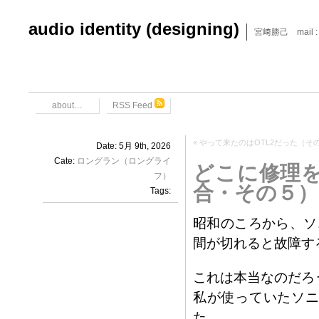
audio identity (designing)
宮﨑勝己 mail : x6
about…
RSS Feed
«
やって来たのはOTL2だった（そ
Date: 5月 9th, 2026
Cate:
ロングラン（ロングライ
どこに修理
フ）
合・その５）
Tags:
昭和のころから、ソ
間が切れると故障す
これは本当なのだろ
私が使っていたソニ
た。