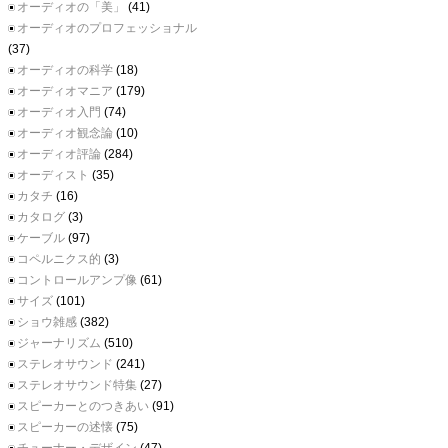
オーディオの「美」
(41)
オーディオのプロフェッショナル
(37)
オーディオの科学
(18)
オーディオマニア
(179)
オーディオ入門
(74)
オーディオ観念論
(10)
オーディオ評論
(284)
オーディスト
(35)
カタチ
(16)
カタログ
(3)
ケーブル
(97)
コペルニクス的
(3)
コントロールアンプ像
(61)
サイズ
(101)
ショウ雑感
(382)
ジャーナリズム
(510)
ステレオサウンド
(241)
ステレオサウンド特集
(27)
スピーカーとのつきあい
(91)
スピーカーの述懐
(75)