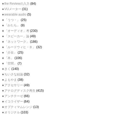
the Reviewの入力
(84)
VUメーター
(31)
wearable audio
(5)
「うつ・」
(25)
「かたち」
(9)
「オーディオ」考
(230)
「スピーカー」論
(49)
「ネットワーク」
(186)
「ルードウィヒ・Ｂ」
(32)
「介在」
(25)
「本」
(106)
「空間」
(7)
きく
(140)
ちいさな結論
(32)
よもやま
(38)
アクセサリー
(49)
アナログディスク再生
(415)
アンチテーゼ
(66)
イコライザー
(64)
オプティマムレンジ
(13)
オリジナル
(103)