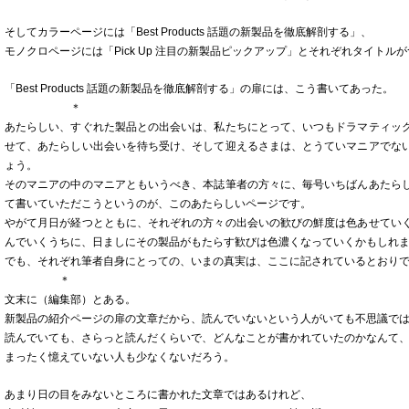
そしてカラーページには「Best Products 話題の新製品を徹底解剖する」、
モノクロページには「Pick Up 注目の新製品ピックアップ」とそれぞれタイトル
「Best Products 話題の新製品を徹底解剖する」の扉には、こう書いてあった。
＊
あたらしい、すぐれた製品との出会いは、私たちにとって、いつもドラマティッ
せて、あたらしい出会いを待ち受け、そして迎えるさまは、とうていマニアでな
ょう。
そのマニアの中のマニアともいうべき、本誌筆者の方々に、毎号いちばんあたら
て書いていただこうというのが、このあたらしいページです。
やがて月日が経つとともに、それぞれの方々の出会いの歓びの鮮度は色あせてい
んでいくうちに、日ましにその製品がもたらす歓びは色濃くなっていくかもしれ
でも、それぞれ筆者自身にとっての、いまの真実は、ここに記されているとおり
＊
文末に（編集部）とある。
新製品の紹介ページの扉の文章だから、読んでいないという人がいても不思議で
読んでいても、さらっと読んだくらいで、どんなことが書かれていたのかなんて
まったく憶えていない人も少なくないだろう。
あまり日の目をみないところに書かれた文章ではあるけれど、