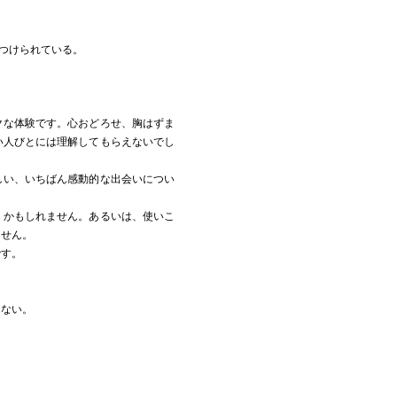
がつけられている。
クな体験です。心おどろせ、胸はずま
い人びとには理解してもらえないでし
しい、いちばん感動的な出会いについ
くかもしれません。あるいは、使いこ
ません。
です。
はない。
、