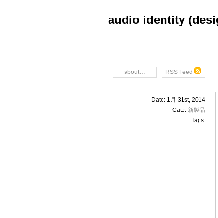
audio identity (des
about…
RSS Feed
Date: 1月 31st, 2014
Cate:
新製品
Tags: