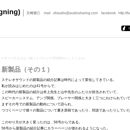
igning)
宮﨑勝己 mail : x6audio@audiosharing.com facebook : http://fa
«
オリジナルとは（続々トーレンスTD224のヘッドシェル）
新製品（その１）
ステレオサウンドの新製品の紹介記事は時代によって変化してきている。
私が読みはじめたのは41号からで、
この時代の新製品の紹介は井上先生と山中先生のふたりが担当されていて、
スピーカーシステム、アンプ関係、プレーヤー関係と大きく三つにわけられてい
まずその号での新製品の動向について語られ、
つづくページで個々の製品について書き原稿であったり、対談であったりしてい
このやり方が大きく変ったのは、56号からである。
56号から新製品の紹介記事にカラーページが使われるようになった。