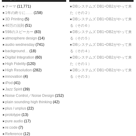
テーマ
(11,771)
DBシステムズ DB1+DB2がやって来
1年の終りに……
(158)
た（その２）
3D Printing
(5)
DBシステムズ DB1+DB2がやって来
40万の法則
(51)
る（その６）
598のスピーカー
(83)
DBシステムズ DB1+DB2がやって来
atmosphere design
(14)
る（その５）
audio wednesday
(741)
DBシステムズ DB1+DB2がやって来
background…
(18)
る（その４）
Digital Integration
(60)
DBシステムズ DB1+DB2がやって来
High Fidelity
(120)
た（その１）
High Resolution
(282)
DBシステムズ DB1+DB2がやって来
innovation
(4)
る（その３）
iPod
(41)
Jazz Spirit
(39)
Noise Control／Noise Design
(152)
plain sounding high thinking
(42)
plus / unplus
(22)
prototype
(13)
pure audio
(17)
re:code
(7)
Reference
(12)