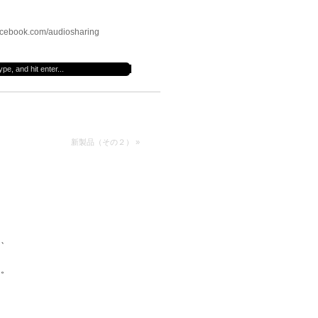
cebook.com/audiosharing
新製品（その２）
»
て、
た。