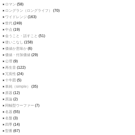
ロマン
(58)
ロングラン（ロングライフ）
(70)
ワイドレンジ
(163)
世代
(249)
中点
(19)
会うこと・話すこと
(51)
使いこなし
(158)
価値か意味か
(6)
価値・付加価値
(29)
公理
(9)
再生音
(122)
冗長性
(24)
十牛図
(5)
単純（simple）
(35)
原器
(12)
原論
(2)
同軸型ウーファー
(7)
名器
(55)
名盤
(3)
四季
(14)
型番
(67)