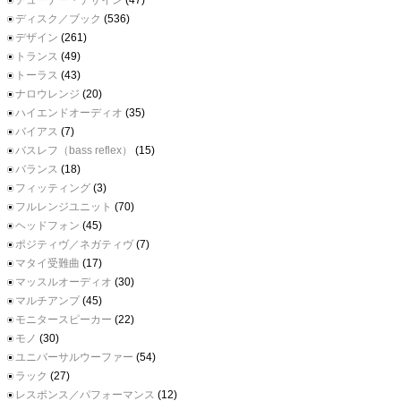
チューナー・デザイン
(47)
ディスク／ブック
(536)
デザイン
(261)
トランス
(49)
トーラス
(43)
ナロウレンジ
(20)
ハイエンドオーディオ
(35)
バイアス
(7)
バスレフ（bass reflex）
(15)
バランス
(18)
フィッティング
(3)
フルレンジユニット
(70)
ヘッドフォン
(45)
ポジティヴ／ネガティヴ
(7)
マタイ受難曲
(17)
マッスルオーディオ
(30)
マルチアンプ
(45)
モニタースピーカー
(22)
モノ
(30)
ユニバーサルウーファー
(54)
ラック
(27)
レスポンス／パフォーマンス
(12)