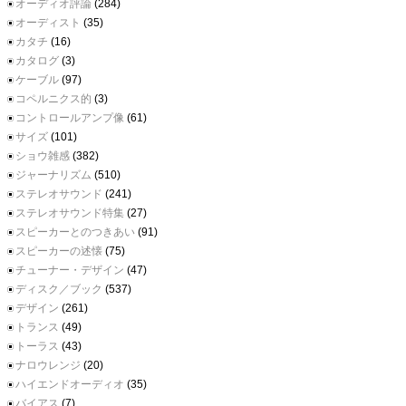
オーディオ評論
(284)
オーディスト
(35)
カタチ
(16)
カタログ
(3)
ケーブル
(97)
コペルニクス的
(3)
コントロールアンプ像
(61)
サイズ
(101)
ショウ雑感
(382)
ジャーナリズム
(510)
ステレオサウンド
(241)
ステレオサウンド特集
(27)
スピーカーとのつきあい
(91)
スピーカーの述懐
(75)
チューナー・デザイン
(47)
ディスク／ブック
(537)
デザイン
(261)
トランス
(49)
トーラス
(43)
ナロウレンジ
(20)
ハイエンドオーディオ
(35)
バイアス
(7)