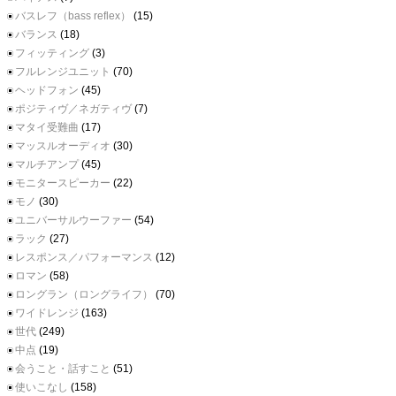
バスレフ（bass reflex）
(15)
バランス
(18)
フィッティング
(3)
フルレンジユニット
(70)
ヘッドフォン
(45)
ポジティヴ／ネガティヴ
(7)
マタイ受難曲
(17)
マッスルオーディオ
(30)
マルチアンプ
(45)
モニタースピーカー
(22)
モノ
(30)
ユニバーサルウーファー
(54)
ラック
(27)
レスポンス／パフォーマンス
(12)
ロマン
(58)
ロングラン（ロングライフ）
(70)
ワイドレンジ
(163)
世代
(249)
中点
(19)
会うこと・話すこと
(51)
使いこなし
(158)