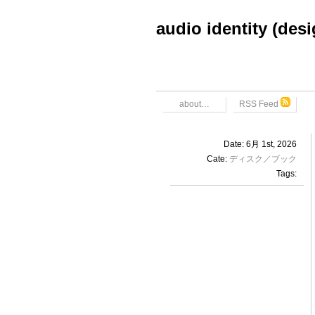
audio identity (des
about…
RSS Feed
Date: 6月 1st, 2026
Cate:
ディスク／ブック
Tags: