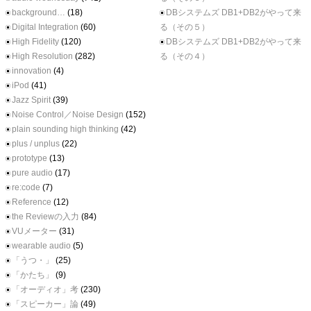
background…
(18)
DBシステムズ DB1+DB2がやって来
Digital Integration
(60)
る（その５）
High Fidelity
(120)
DBシステムズ DB1+DB2がやって来
High Resolution
(282)
る（その４）
innovation
(4)
iPod
(41)
Jazz Spirit
(39)
Noise Control／Noise Design
(152)
plain sounding high thinking
(42)
plus / unplus
(22)
prototype
(13)
pure audio
(17)
re:code
(7)
Reference
(12)
the Reviewの入力
(84)
VUメーター
(31)
wearable audio
(5)
「うつ・」
(25)
「かたち」
(9)
「オーディオ」考
(230)
「スピーカー」論
(49)