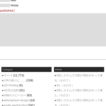
Mail
Home
 published.]
Category
Article
テーマ
(11,773)
DBシステムズ DB1+DB2がやって来
1年の終りに……
(158)
る（その７）
3D Printing
(5)
So（その５）
40万の法則
(51)
DBシステムズ DB1+DB2がやって来
598のスピーカー
(83)
た（その２）
atmosphere design
(14)
DBシステムズ DB1+DB2がやって来
audio wednesday
(741)
る（その６）