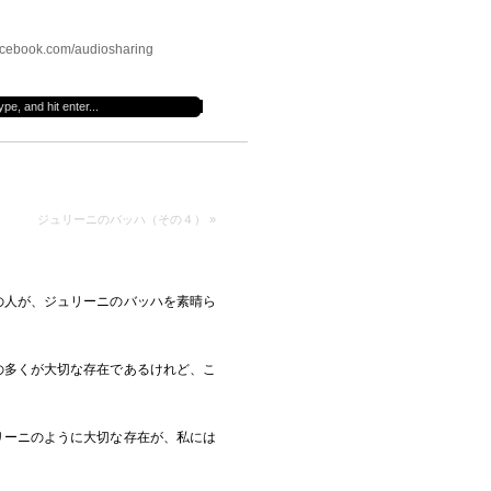
cebook.com/audiosharing
ジュリーニのバッハ（その４）
»
の人が、ジュリーニのバッハを素晴ら
の多くが大切な存在であるけれど、こ
リーニのように大切な存在が、私には