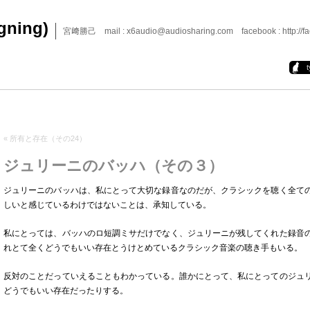
igning)
宮﨑勝己 mail : x6audio@audiosharing.com facebook : http://fa
«
所有と存在（その24）
ジュリーニのバッハ（その３）
ジュリーニのバッハは、私にとって大切な録音なのだが、クラシックを聴く全て
しいと感じているわけではないことは、承知している。
私にとっては、バッハのロ短調ミサだけでなく、ジュリーニが残してくれた録音
れとて全くどうでもいい存在とうけとめているクラシック音楽の聴き手もいる。
反対のことだっていえることもわかっている。誰かにとって、私にとってのジュ
どうでもいい存在だったりする。