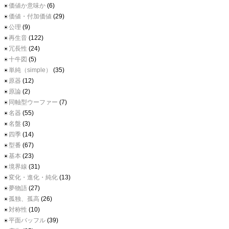
価値か意味か
(6)
価値・付加価値
(29)
公理
(9)
再生音
(122)
冗長性
(24)
十牛図
(5)
単純（simple）
(35)
原器
(12)
原論
(2)
同軸型ウーファー
(7)
名器
(55)
名盤
(3)
四季
(14)
型番
(67)
基本
(23)
境界線
(31)
変化・進化・純化
(13)
夢物語
(27)
孤独、孤高
(26)
対称性
(10)
平面バッフル
(39)