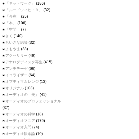
「ネットワーク」
(186)
「ルードウィヒ・Ｂ」
(32)
「介在」
(25)
「本」
(106)
「空間」
(7)
きく
(140)
ちいさな結論
(32)
よもやま
(38)
アクセサリー
(49)
アナログディスク再生
(415)
アンチテーゼ
(66)
イコライザー
(64)
オプティマムレンジ
(13)
オリジナル
(103)
オーディオの「美」
(41)
オーディオのプロフェッショナル
(37)
オーディオの科学
(18)
オーディオマニア
(179)
オーディオ入門
(74)
オーディオ観念論
(10)