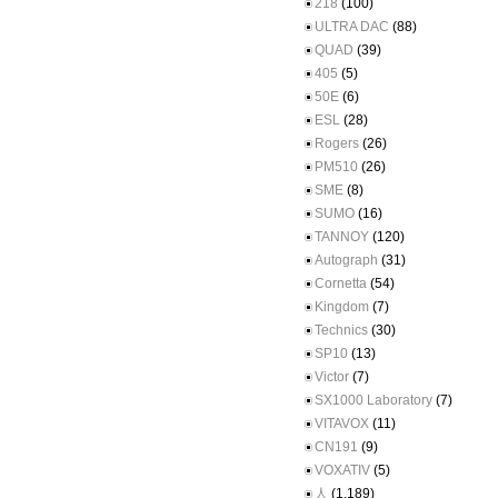
218
(100)
ULTRA DAC
(88)
QUAD
(39)
405
(5)
50E
(6)
ESL
(28)
Rogers
(26)
PM510
(26)
SME
(8)
SUMO
(16)
TANNOY
(120)
Autograph
(31)
Cornetta
(54)
Kingdom
(7)
Technics
(30)
SP10
(13)
Victor
(7)
SX1000 Laboratory
(7)
VITAVOX
(11)
CN191
(9)
VOXATIV
(5)
人
(1,189)