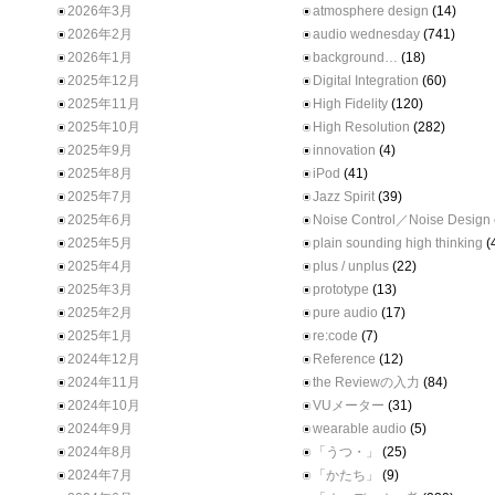
2026年3月
atmosphere design
(14)
2026年2月
audio wednesday
(741)
2026年1月
background…
(18)
2025年12月
Digital Integration
(60)
2025年11月
High Fidelity
(120)
2025年10月
High Resolution
(282)
2025年9月
innovation
(4)
2025年8月
iPod
(41)
2025年7月
Jazz Spirit
(39)
2025年6月
Noise Control／Noise Design
2025年5月
plain sounding high thinking
(
2025年4月
plus / unplus
(22)
2025年3月
prototype
(13)
2025年2月
pure audio
(17)
2025年1月
re:code
(7)
2024年12月
Reference
(12)
2024年11月
the Reviewの入力
(84)
2024年10月
VUメーター
(31)
2024年9月
wearable audio
(5)
2024年8月
「うつ・」
(25)
2024年7月
「かたち」
(9)