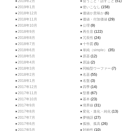
2019年2月
会うこと・話すこと
(51)
2019年1月
使いこなし
(158)
2018年12月
価値か意味か
(6)
2018年11月
価値・付加価値
(29)
2018年10月
公理
(9)
2018年9月
再生音
(122)
2018年8月
冗長性
(24)
2018年7月
十牛図
(5)
2018年6月
単純（simple）
(35)
2018年5月
原器
(12)
2018年4月
原論
(2)
2018年3月
同軸型ウーファー
(7)
2018年2月
名器
(55)
2018年1月
名盤
(3)
2017年12月
四季
(14)
2017年11月
型番
(67)
2017年10月
基本
(23)
2017年9月
境界線
(31)
2017年8月
変化・進化・純化
(13)
2017年7月
夢物語
(27)
2017年6月
孤独、孤高
(26)
2017年5月
対称性
(10)