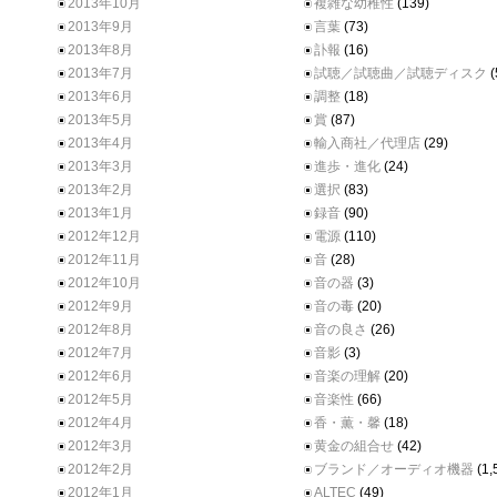
2013年10月
複雑な幼稚性
(139)
2013年9月
言葉
(73)
2013年8月
訃報
(16)
2013年7月
試聴／試聴曲／試聴ディスク
(
2013年6月
調整
(18)
2013年5月
賞
(87)
2013年4月
輸入商社／代理店
(29)
2013年3月
進歩・進化
(24)
2013年2月
選択
(83)
2013年1月
録音
(90)
2012年12月
電源
(110)
2012年11月
音
(28)
2012年10月
音の器
(3)
2012年9月
音の毒
(20)
2012年8月
音の良さ
(26)
2012年7月
音影
(3)
2012年6月
音楽の理解
(20)
2012年5月
音楽性
(66)
2012年4月
香・薫・馨
(18)
2012年3月
黄金の組合せ
(42)
2012年2月
ブランド／オーディオ機器
(1,
2012年1月
ALTEC
(49)