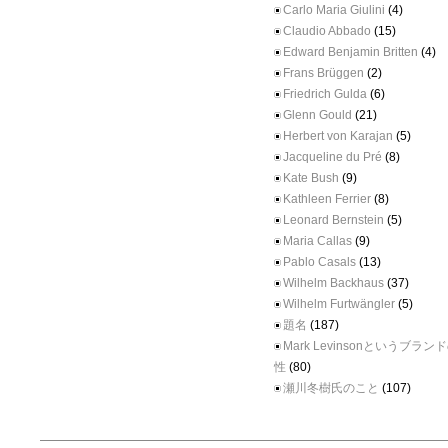
Carlo Maria Giulini
(4)
Claudio Abbado
(15)
Edward Benjamin Britten
(4)
Frans Brüggen
(2)
Friedrich Gulda
(6)
Glenn Gould
(21)
Herbert von Karajan
(5)
Jacqueline du Pré
(8)
Kate Bush
(9)
Kathleen Ferrier
(8)
Leonard Bernstein
(5)
Maria Callas
(9)
Pablo Casals
(13)
Wilhelm Backhaus
(37)
Wilhelm Furtwängler
(5)
題名
(187)
Mark Levinsonというブラ
性
(80)
瀬川冬樹氏のこと
(107)