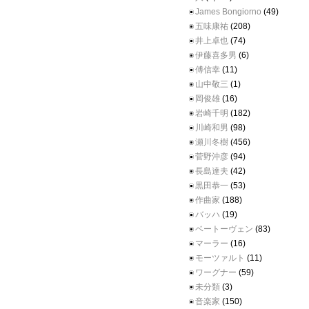
James Bongiorno
(49)
五味康祐
(208)
井上卓也
(74)
伊藤喜多男
(6)
傅信幸
(11)
山中敬三
(1)
岡俊雄
(16)
岩崎千明
(182)
川崎和男
(98)
瀬川冬樹
(456)
菅野沖彦
(94)
長島達夫
(42)
黒田恭一
(53)
作曲家
(188)
バッハ
(19)
ベートーヴェン
(83)
マーラー
(16)
モーツァルト
(11)
ワーグナー
(59)
未分類
(3)
音楽家
(150)