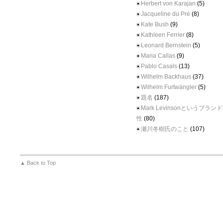
Herbert von Karajan
(5)
Jacqueline du Pré
(8)
Kate Bush
(9)
Kathleen Ferrier
(8)
Leonard Bernstein
(5)
Maria Callas
(9)
Pablo Casals
(13)
Wilhelm Backhaus
(37)
Wilhelm Furtwängler
(5)
題名
(187)
Mark Levinsonというブラ
性
(80)
瀬川冬樹氏のこと
(107)
▲ Back to Top