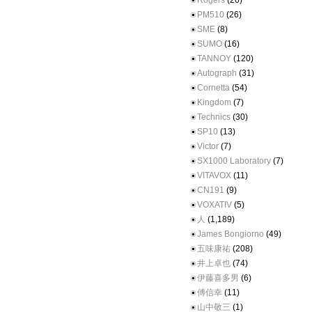
Rogers
(26)
PM510
(26)
SME
(8)
SUMO
(16)
TANNOY
(120)
Autograph
(31)
Cornetta
(54)
Kingdom
(7)
Technics
(30)
SP10
(13)
Victor
(7)
SX1000 Laboratory
(7)
VITAVOX
(11)
CN191
(9)
VOXATIV
(5)
人
(1,189)
James Bongiorno
(49)
五味康祐
(208)
井上卓也
(74)
伊藤喜多男
(6)
傅信幸
(11)
山中敬三
(1)