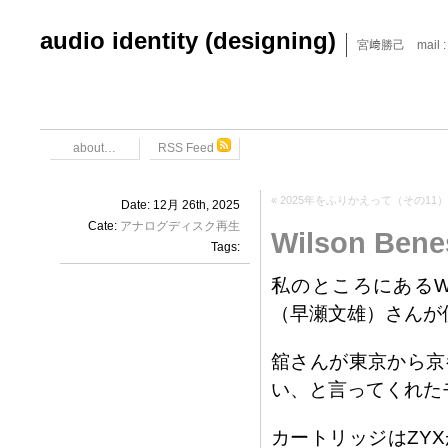
audio identity (designing)
宮﨑勝己 mail : x6
about…
RSS Feed
«
2025年をふりかえって（その11）
Date: 12月 26th, 2025
Cate:
アナログディスク再生
Wilson Ben
Tags:
私のところにあるWil
（早瀬文雄）さんが
舘さんが東京から京
い、と言ってくれた
カートリッジはZY