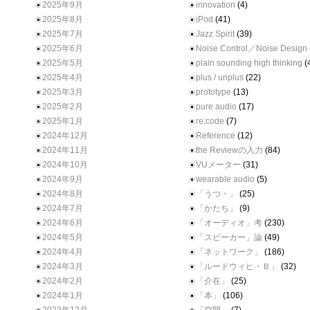
2025年9月
innovation
(4)
2025年8月
iPod
(41)
2025年7月
Jazz Spirit
(39)
2025年6月
Noise Control／Noise Design
2025年5月
plain sounding high thinking
(
2025年4月
plus / unplus
(22)
2025年3月
prototype
(13)
2025年2月
pure audio
(17)
2025年1月
re:code
(7)
2024年12月
Reference
(12)
2024年11月
the Reviewの入力
(84)
2024年10月
VUメーター
(31)
2024年9月
wearable audio
(5)
2024年8月
「うつ・」
(25)
2024年7月
「かたち」
(9)
2024年6月
「オーディオ」考
(230)
2024年5月
「スピーカー」論
(49)
2024年4月
「ネットワーク」
(186)
2024年3月
「ルードウィヒ・Ｂ」
(32)
2024年2月
「介在」
(25)
2024年1月
「本」
(106)