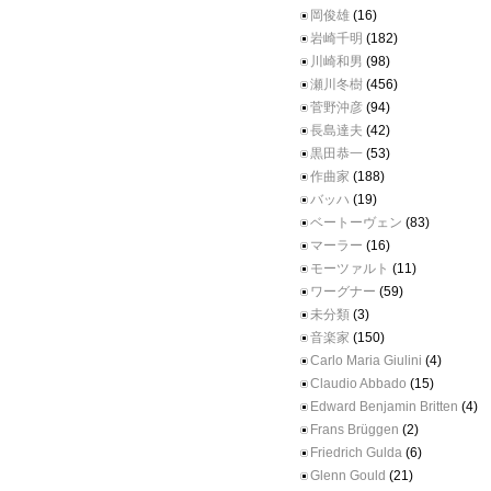
岡俊雄
(16)
岩崎千明
(182)
川崎和男
(98)
瀬川冬樹
(456)
菅野沖彦
(94)
長島達夫
(42)
黒田恭一
(53)
作曲家
(188)
バッハ
(19)
ベートーヴェン
(83)
マーラー
(16)
モーツァルト
(11)
ワーグナー
(59)
未分類
(3)
音楽家
(150)
Carlo Maria Giulini
(4)
Claudio Abbado
(15)
Edward Benjamin Britten
(4)
Frans Brüggen
(2)
Friedrich Gulda
(6)
Glenn Gould
(21)