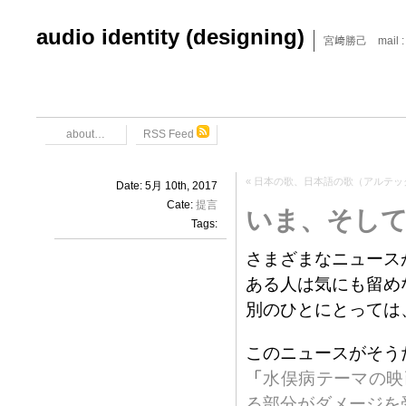
audio identity (designing)
宮﨑勝己 mail : x6
about…
RSS Feed
«
日本の歌、日本語の歌（アルテッ
Date: 5月 10th, 2017
Cate:
提言
いま、そして
Tags:
さまざまなニュース
ある人は気にも留め
別のひとにとっては
このニュースがそう
「
水俣病テーマの映
る部分がダメージを