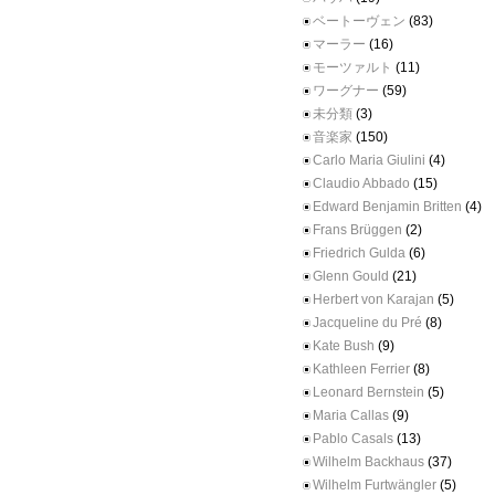
ベートーヴェン
(83)
マーラー
(16)
モーツァルト
(11)
ワーグナー
(59)
未分類
(3)
音楽家
(150)
Carlo Maria Giulini
(4)
Claudio Abbado
(15)
Edward Benjamin Britten
(4)
Frans Brüggen
(2)
Friedrich Gulda
(6)
Glenn Gould
(21)
Herbert von Karajan
(5)
Jacqueline du Pré
(8)
Kate Bush
(9)
Kathleen Ferrier
(8)
Leonard Bernstein
(5)
Maria Callas
(9)
Pablo Casals
(13)
Wilhelm Backhaus
(37)
Wilhelm Furtwängler
(5)