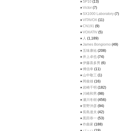
SP10
(13)
Victor
(7)
SX1000 Laboratory
(7)
VITAVOX
(11)
CN191
(9)
VOXATIV
(5)
人
(1,189)
James Bongiorno
(49)
五味康祐
(208)
井上卓也
(74)
伊藤喜多男
(6)
傅信幸
(11)
山中敬三
(1)
岡俊雄
(16)
岩崎千明
(182)
川崎和男
(98)
瀬川冬樹
(456)
菅野沖彦
(94)
長島達夫
(42)
黒田恭一
(53)
作曲家
(188)
バッハ
(19)