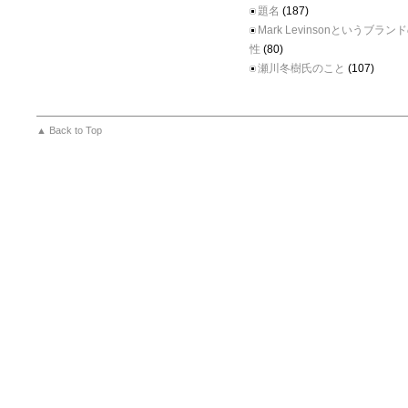
題名
(187)
Mark Levinsonというブラ
性
(80)
瀬川冬樹氏のこと
(107)
▲ Back to Top