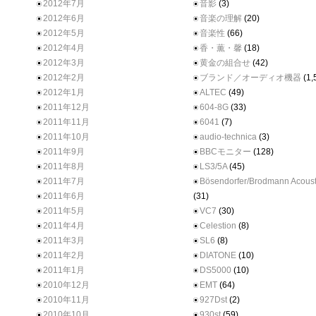
2012年7月
音影
(3)
2012年6月
音楽の理解
(20)
2012年5月
音楽性
(66)
2012年4月
香・薫・馨
(18)
2012年3月
黄金の組合せ
(42)
2012年2月
ブランド／オーディオ機器
(1,
2012年1月
ALTEC
(49)
2011年12月
604-8G
(33)
2011年11月
6041
(7)
2011年10月
audio-technica
(3)
2011年9月
BBCモニター
(128)
2011年8月
LS3/5A
(45)
2011年7月
Bösendorfer/Brodmann Acoust
2011年6月
(31)
2011年5月
VC7
(30)
2011年4月
Celestion
(8)
2011年3月
SL6
(8)
2011年2月
DIATONE
(10)
2011年1月
DS5000
(10)
2010年12月
EMT
(64)
2010年11月
927Dst
(2)
2010年10月
930st
(59)