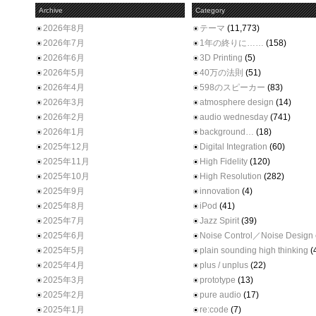
Archive
Category
2026年8月
テーマ
(11,773)
2026年7月
1年の終りに……
(158)
2026年6月
3D Printing
(5)
2026年5月
40万の法則
(51)
2026年4月
598のスピーカー
(83)
2026年3月
atmosphere design
(14)
2026年2月
audio wednesday
(741)
2026年1月
background…
(18)
2025年12月
Digital Integration
(60)
2025年11月
High Fidelity
(120)
2025年10月
High Resolution
(282)
2025年9月
innovation
(4)
2025年8月
iPod
(41)
2025年7月
Jazz Spirit
(39)
2025年6月
Noise Control／Noise Design
2025年5月
plain sounding high thinking
(
2025年4月
plus / unplus
(22)
2025年3月
prototype
(13)
2025年2月
pure audio
(17)
2025年1月
re:code
(7)