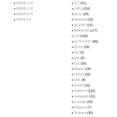
2008年12月
JC2
(31)
2008年11月
LNP2
(110)
2008年10月
ML2L
(18)
2008年9月
McIntosh
(15)
MC2301
(15)
MERIDIAN
(177)
218
(100)
ULTRA DAC
(88)
QUAD
(39)
405
(5)
50E
(6)
ESL
(28)
Rogers
(26)
PM510
(26)
SME
(8)
SUMO
(16)
TANNOY
(120)
Autograph
(31)
Cornetta
(54)
Kingdom
(7)
Technics
(30)