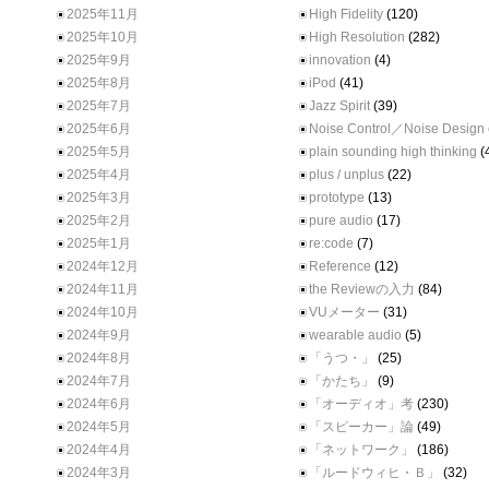
2025年11月
High Fidelity
(120)
2025年10月
High Resolution
(282)
2025年9月
innovation
(4)
2025年8月
iPod
(41)
2025年7月
Jazz Spirit
(39)
2025年6月
Noise Control／Noise Design
2025年5月
plain sounding high thinking
(
2025年4月
plus / unplus
(22)
2025年3月
prototype
(13)
2025年2月
pure audio
(17)
2025年1月
re:code
(7)
2024年12月
Reference
(12)
2024年11月
the Reviewの入力
(84)
2024年10月
VUメーター
(31)
2024年9月
wearable audio
(5)
2024年8月
「うつ・」
(25)
2024年7月
「かたち」
(9)
2024年6月
「オーディオ」考
(230)
2024年5月
「スピーカー」論
(49)
2024年4月
「ネットワーク」
(186)
2024年3月
「ルードウィヒ・Ｂ」
(32)