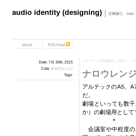
audio identity (designing)
宮﨑勝己 mail : x6
about…
RSS Feed
«
オーディオ評論家の「役目」、そ
Date: 7月 30th, 2015
Cate:
ナロウレンジ
ナロウレンジ
Tags:
アルテックのA5、
だ。
劇場といっても数千
か）の劇場用として
＊
会議室や中程度の