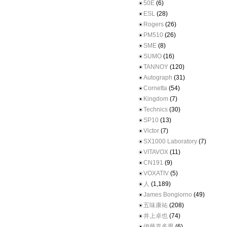
50E
(6)
ESL
(28)
Rogers
(26)
PM510
(26)
SME
(8)
SUMO
(16)
TANNOY
(120)
Autograph
(31)
Cornetta
(54)
Kingdom
(7)
Technics
(30)
SP10
(13)
Victor
(7)
SX1000 Laboratory
(7)
VITAVOX
(11)
CN191
(9)
VOXATIV
(5)
人
(1,189)
James Bongiorno
(49)
五味康祐
(208)
井上卓也
(74)
伊藤喜多男
(6)