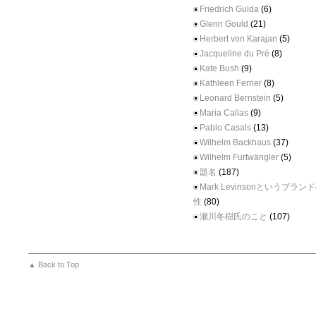
Friedrich Gulda
(6)
Glenn Gould
(21)
Herbert von Karajan
(5)
Jacqueline du Pré
(8)
Kate Bush
(9)
Kathleen Ferrier
(8)
Leonard Bernstein
(5)
Maria Callas
(9)
Pablo Casals
(13)
Wilhelm Backhaus
(37)
Wilhelm Furtwängler
(5)
題名
(187)
Mark Levinsonというブラ
性
(80)
瀬川冬樹氏のこと
(107)
▲ Back to Top