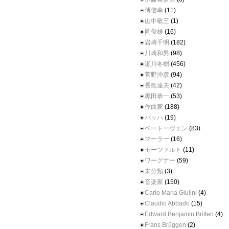
傅信幸
(11)
山中敬三
(1)
岡俊雄
(16)
岩崎千明
(182)
川崎和男
(98)
瀬川冬樹
(456)
菅野沖彦
(94)
長島達夫
(42)
黒田恭一
(53)
作曲家
(188)
バッハ
(19)
ベートーヴェン
(83)
マーラー
(16)
モーツァルト
(11)
ワーグナー
(59)
未分類
(3)
音楽家
(150)
Carlo Maria Giulini
(4)
Claudio Abbado
(15)
Edward Benjamin Britten
(4)
Frans Brüggen
(2)