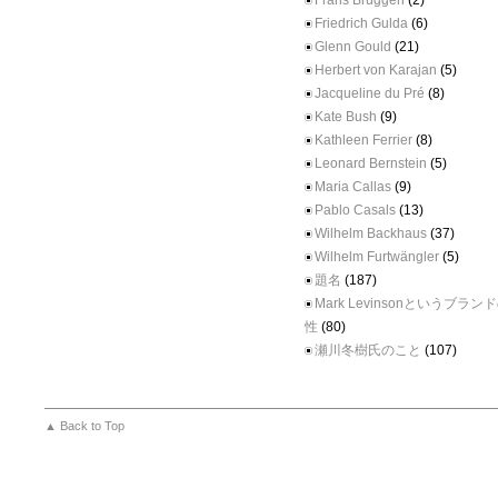
Frans Brüggen
(2)
Friedrich Gulda
(6)
Glenn Gould
(21)
Herbert von Karajan
(5)
Jacqueline du Pré
(8)
Kate Bush
(9)
Kathleen Ferrier
(8)
Leonard Bernstein
(5)
Maria Callas
(9)
Pablo Casals
(13)
Wilhelm Backhaus
(37)
Wilhelm Furtwängler
(5)
題名
(187)
Mark Levinsonというブラ
性
(80)
瀬川冬樹氏のこと
(107)
▲ Back to Top