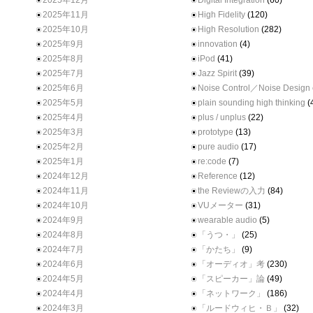
2025年12月
Digital Integration
(60)
2025年11月
High Fidelity
(120)
2025年10月
High Resolution
(282)
2025年9月
innovation
(4)
2025年8月
iPod
(41)
2025年7月
Jazz Spirit
(39)
2025年6月
Noise Control／Noise Design
2025年5月
plain sounding high thinking
(
2025年4月
plus / unplus
(22)
2025年3月
prototype
(13)
2025年2月
pure audio
(17)
2025年1月
re:code
(7)
2024年12月
Reference
(12)
2024年11月
the Reviewの入力
(84)
2024年10月
VUメーター
(31)
2024年9月
wearable audio
(5)
2024年8月
「うつ・」
(25)
2024年7月
「かたち」
(9)
2024年6月
「オーディオ」考
(230)
2024年5月
「スピーカー」論
(49)
2024年4月
「ネットワーク」
(186)
2024年3月
「ルードウィヒ・Ｂ」
(32)