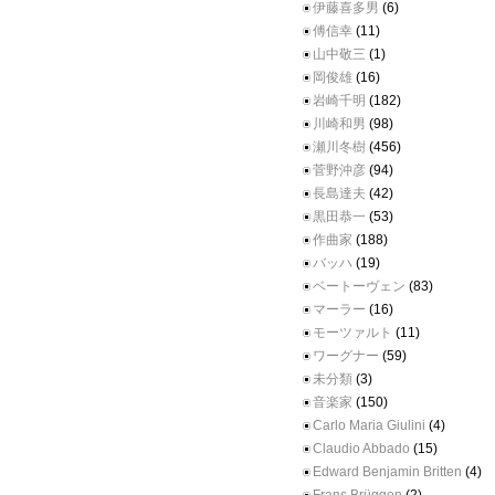
伊藤喜多男
(6)
傅信幸
(11)
山中敬三
(1)
岡俊雄
(16)
岩崎千明
(182)
川崎和男
(98)
瀬川冬樹
(456)
菅野沖彦
(94)
長島達夫
(42)
黒田恭一
(53)
作曲家
(188)
バッハ
(19)
ベートーヴェン
(83)
マーラー
(16)
モーツァルト
(11)
ワーグナー
(59)
未分類
(3)
音楽家
(150)
Carlo Maria Giulini
(4)
Claudio Abbado
(15)
Edward Benjamin Britten
(4)