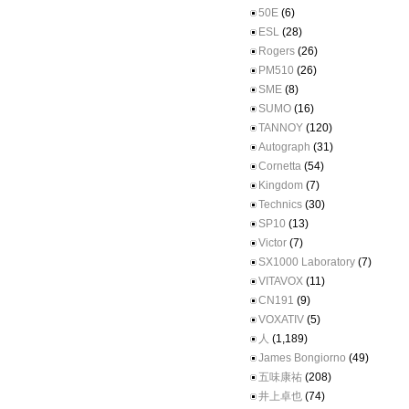
50E
(6)
ESL
(28)
Rogers
(26)
PM510
(26)
SME
(8)
SUMO
(16)
TANNOY
(120)
Autograph
(31)
Cornetta
(54)
Kingdom
(7)
Technics
(30)
SP10
(13)
Victor
(7)
SX1000 Laboratory
(7)
VITAVOX
(11)
CN191
(9)
VOXATIV
(5)
人
(1,189)
James Bongiorno
(49)
五味康祐
(208)
井上卓也
(74)