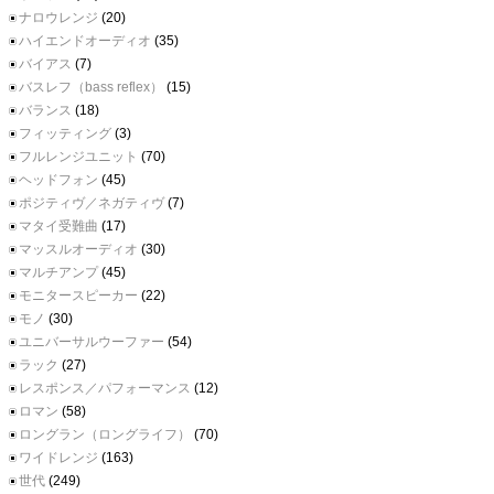
ナロウレンジ
(20)
ハイエンドオーディオ
(35)
バイアス
(7)
バスレフ（bass reflex）
(15)
バランス
(18)
フィッティング
(3)
フルレンジユニット
(70)
ヘッドフォン
(45)
ポジティヴ／ネガティヴ
(7)
マタイ受難曲
(17)
マッスルオーディオ
(30)
マルチアンプ
(45)
モニタースピーカー
(22)
モノ
(30)
ユニバーサルウーファー
(54)
ラック
(27)
レスポンス／パフォーマンス
(12)
ロマン
(58)
ロングラン（ロングライフ）
(70)
ワイドレンジ
(163)
世代
(249)