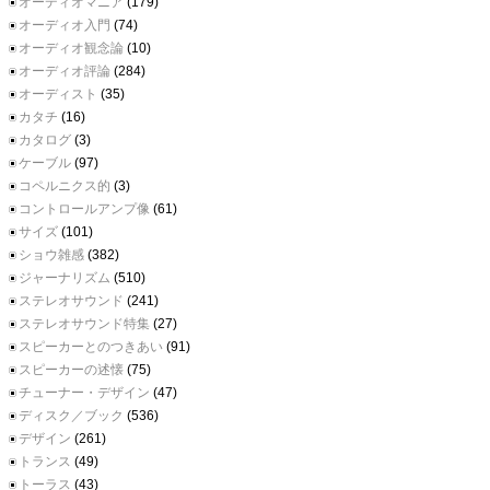
オーディオマニア
(179)
オーディオ入門
(74)
オーディオ観念論
(10)
オーディオ評論
(284)
オーディスト
(35)
カタチ
(16)
カタログ
(3)
ケーブル
(97)
コペルニクス的
(3)
コントロールアンプ像
(61)
サイズ
(101)
ショウ雑感
(382)
ジャーナリズム
(510)
ステレオサウンド
(241)
ステレオサウンド特集
(27)
スピーカーとのつきあい
(91)
スピーカーの述懐
(75)
チューナー・デザイン
(47)
ディスク／ブック
(536)
デザイン
(261)
トランス
(49)
トーラス
(43)