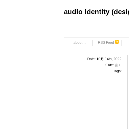
audio identity (des
about…
RSS Feed
Date: 10月 14th, 2022
Cate:
書く
Tags: