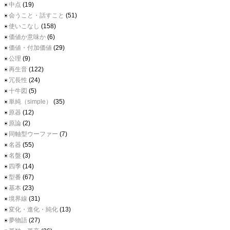
中点
(19)
会うこと・話すこと
(51)
使いこなし
(158)
価値か意味か
(6)
価値・付加価値
(29)
公理
(9)
再生音
(122)
冗長性
(24)
十牛図
(5)
単純（simple）
(35)
原器
(12)
原論
(2)
同軸型ウーファー
(7)
名器
(55)
名盤
(3)
四季
(14)
型番
(67)
基本
(23)
境界線
(31)
変化・進化・純化
(13)
夢物語
(27)