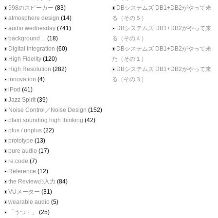
598のスピーカー
(83)
DBシステムズ DB1+DB2がやって来
atmosphere design
(14)
る（その５）
audio wednesday
(741)
DBシステムズ DB1+DB2がやって来
background…
(18)
る（その４）
Digital Integration
(60)
DBシステムズ DB1+DB2がやって来
High Fidelity
(120)
た（その１）
High Resolution
(282)
DBシステムズ DB1+DB2がやって来
innovation
(4)
る（その３）
iPod
(41)
Jazz Spirit
(39)
Noise Control／Noise Design
(152)
plain sounding high thinking
(42)
plus / unplus
(22)
prototype
(13)
pure audio
(17)
re:code
(7)
Reference
(12)
the Reviewの入力
(84)
VUメーター
(31)
wearable audio
(5)
「うつ・」
(25)