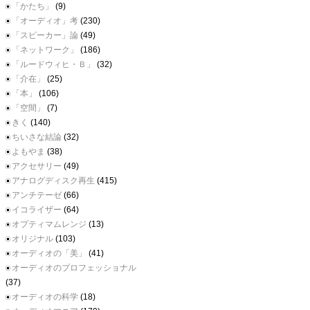
「かたち」
(9)
「オーディオ」考
(230)
「スピーカー」論
(49)
「ネットワーク」
(186)
「ルードウィヒ・Ｂ」
(32)
「介在」
(25)
「本」
(106)
「空間」
(7)
きく
(140)
ちいさな結論
(32)
よもやま
(38)
アクセサリー
(49)
アナログディスク再生
(415)
アンチテーゼ
(66)
イコライザー
(64)
オプティマムレンジ
(13)
オリジナル
(103)
オーディオの「美」
(41)
オーディオのプロフェッショナル
(37)
オーディオの科学
(18)