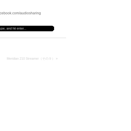
cebook.com/audiosharing
Meridian 210 Streamer（その９）
»