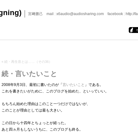
igning)
宮﨑勝己 mail : x6audio@audiosharing.com facebook : http://fa
«
続・再生音とは……（その36）
続・言いたいこと
2008年9月3日、最初に書いたのが「
言いたいこと
」である。
これを書きたいがために、このブログを始めた、といっていい。
もちろん始めた理由はこのこと一つだけではないが、
このことが理由としては最も大きい。
この日から十四年とちょっとが経った。
あと四ヵ月もしないうちに、このブログも終る。