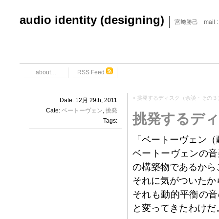
audio identity (designing)
宮﨑勝己 mail : x6
about…
RSS Feed
«
挑発するディスク（余談・その３
Date: 12月 29th, 2011
Cate:
ベートーヴェン
,
挑発
挑発するディ
Tags:
「ベートーヴェン（
ベートーヴェンの音
の構築物であるから
それに気がついたか
それも動的平衡の音
と変ってきたわけだ