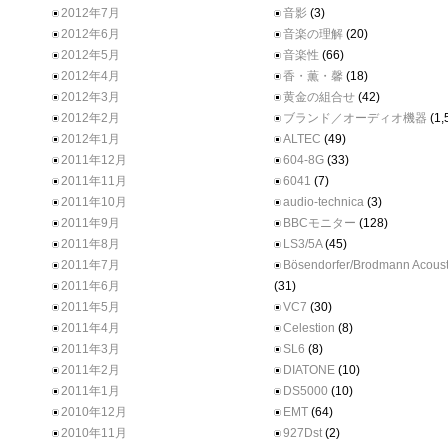
2012年7月
音影
(3)
2012年6月
音楽の理解
(20)
2012年5月
音楽性
(66)
2012年4月
香・薫・馨
(18)
2012年3月
黄金の組合せ
(42)
2012年2月
ブランド／オーディオ機器
(1,
2012年1月
ALTEC
(49)
2011年12月
604-8G
(33)
2011年11月
6041
(7)
2011年10月
audio-technica
(3)
2011年9月
BBCモニター
(128)
2011年8月
LS3/5A
(45)
2011年7月
Bösendorfer/Brodmann Acoust
2011年6月
(31)
2011年5月
VC7
(30)
2011年4月
Celestion
(8)
2011年3月
SL6
(8)
2011年2月
DIATONE
(10)
2011年1月
DS5000
(10)
2010年12月
EMT
(64)
2010年11月
927Dst
(2)