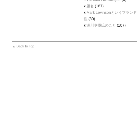
題名
(187)
Mark Levinsonというブラ
性
(80)
瀬川冬樹氏のこと
(107)
▲ Back to Top