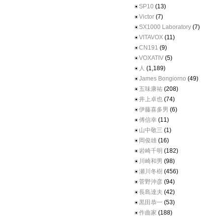
SP10
(13)
Victor
(7)
SX1000 Laboratory
(7)
VITAVOX
(11)
CN191
(9)
VOXATIV
(5)
人
(1,189)
James Bongiorno
(49)
五味康祐
(208)
井上卓也
(74)
伊藤喜多男
(6)
傅信幸
(11)
山中敬三
(1)
岡俊雄
(16)
岩崎千明
(182)
川崎和男
(98)
瀬川冬樹
(456)
菅野沖彦
(94)
長島達夫
(42)
黒田恭一
(53)
作曲家
(188)