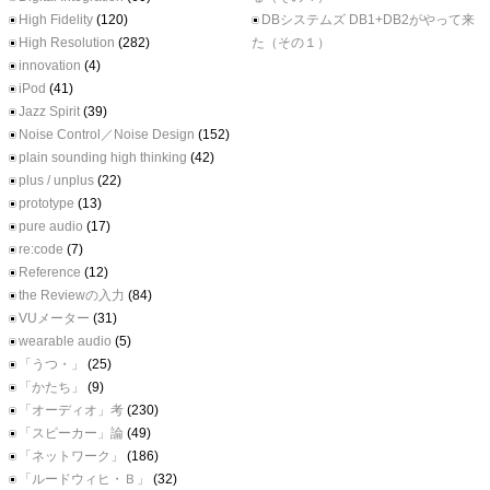
High Fidelity
(120)
DBシステムズ DB1+DB2がやって来
High Resolution
(282)
た（その１）
innovation
(4)
iPod
(41)
Jazz Spirit
(39)
Noise Control／Noise Design
(152)
plain sounding high thinking
(42)
plus / unplus
(22)
prototype
(13)
pure audio
(17)
re:code
(7)
Reference
(12)
the Reviewの入力
(84)
VUメーター
(31)
wearable audio
(5)
「うつ・」
(25)
「かたち」
(9)
「オーディオ」考
(230)
「スピーカー」論
(49)
「ネットワーク」
(186)
「ルードウィヒ・Ｂ」
(32)