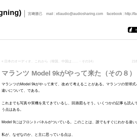
igning)
宮﨑勝己 mail : x6audio@audiosharing.com facebook : http://fa
«
日本のオーディオ、これから（韓国、中国は……・その14）
2
マランツ Model 9kがやって来た（その８）
マランツのModel 9kがやって来て、改めて考えることがある。マランツの管球式パワ
違いについて、である。
これまでも写真や実機を見てきているし、回路図もそう。いくつかの記事も読ん
う点はある。
Model 9にはフロントパネルがついている。このことは、誰でもすぐにわかる違い
私が、なぜなのか、と主に思っている点は、