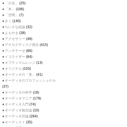
「介在」
(25)
「本」
(106)
「空間」
(7)
きく
(140)
ちいさな結論
(32)
よもやま
(38)
アクセサリー
(49)
アナログディスク再生
(415)
アンチテーゼ
(66)
イコライザー
(64)
オプティマムレンジ
(13)
オリジナル
(103)
オーディオの「美」
(41)
オーディオのプロフェッショナル
(37)
オーディオの科学
(18)
オーディオマニア
(179)
オーディオ入門
(74)
オーディオ観念論
(10)
オーディオ評論
(284)
オーディスト
(35)