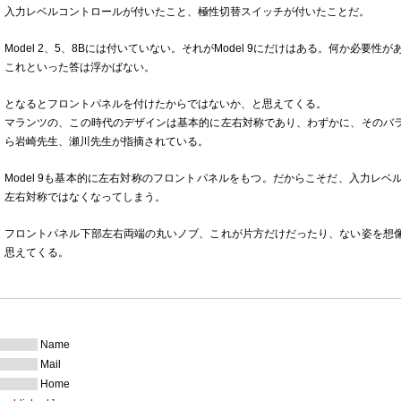
入力レベルコントロールが付いたこと、極性切替スイッチが付いたことだ。
Model 2、5、8Bには付いていない。それがModel 9にだけはある。何か必要
これといった答は浮かばない。
となるとフロントパネルを付けたからではないか、と思えてくる。
マランツの、この時代のデザインは基本的に左右対称であり、わずかに、そのバ
ら岩崎先生、瀬川先生が指摘されている。
Model 9も基本的に左右対称のフロントパネルをもつ。だからこそだ、入力レ
左右対称ではなくなってしまう。
フロントパネル下部左右両端の丸いノブ、これが片方だけだったり、ない姿を想
思えてくる。
Name
Mail
Home