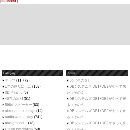
 published.]
Category
Article
テーマ
(11,772)
So（その５）
1年の終りに……
(158)
DBシステムズ DB1+DB2がやって来
3D Printing
(5)
た（その２）
40万の法則
(51)
DBシステムズ DB1+DB2がやって来
598のスピーカー
(83)
る（その６）
atmosphere design
(14)
DBシステムズ DB1+DB2がやって来
audio wednesday
(741)
る（その５）
background…
(18)
DBシステムズ DB1+DB2がやって来
Digital Integration
(60)
る（その４）