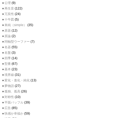
公理
(9)
再生音
(122)
冗長性
(24)
十牛図
(5)
単純（simple）
(35)
原器
(12)
原論
(2)
同軸型ウーファー
(7)
名器
(55)
名盤
(3)
四季
(14)
型番
(67)
基本
(23)
境界線
(31)
変化・進化・純化
(13)
夢物語
(27)
孤独、孤高
(26)
対称性
(10)
平面バッフル
(39)
広告
(85)
快感か幸福か
(59)