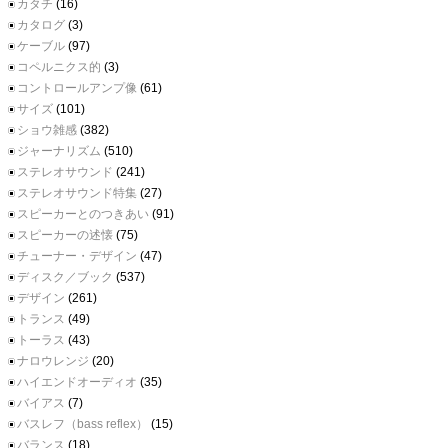
カタチ
(16)
カタログ
(3)
ケーブル
(97)
コペルニクス的
(3)
コントロールアンプ像
(61)
サイズ
(101)
ショウ雑感
(382)
ジャーナリズム
(510)
ステレオサウンド
(241)
ステレオサウンド特集
(27)
スピーカーとのつきあい
(91)
スピーカーの述懐
(75)
チューナー・デザイン
(47)
ディスク／ブック
(537)
デザイン
(261)
トランス
(49)
トーラス
(43)
ナロウレンジ
(20)
ハイエンドオーディオ
(35)
バイアス
(7)
バスレフ（bass reflex）
(15)
バランス
(18)