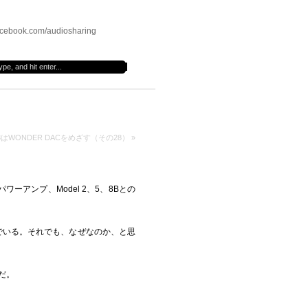
cebook.com/audiosharing
18はWONDER DACをめざす（その28）
»
ーアンプ、Model 2、5、8Bとの
でいる。それでも、なぜなのか、と思
だ。