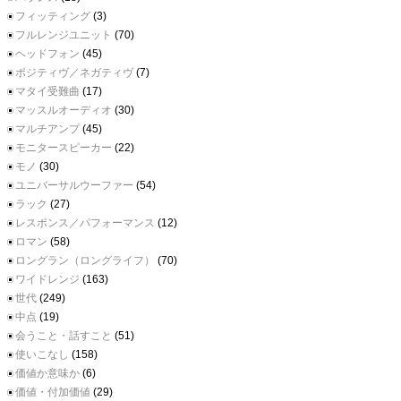
フィッティング
(3)
フルレンジユニット
(70)
ヘッドフォン
(45)
ポジティヴ／ネガティヴ
(7)
マタイ受難曲
(17)
マッスルオーディオ
(30)
マルチアンプ
(45)
モニタースピーカー
(22)
モノ
(30)
ユニバーサルウーファー
(54)
ラック
(27)
レスポンス／パフォーマンス
(12)
ロマン
(58)
ロングラン（ロングライフ）
(70)
ワイドレンジ
(163)
世代
(249)
中点
(19)
会うこと・話すこと
(51)
使いこなし
(158)
価値か意味か
(6)
価値・付加価値
(29)