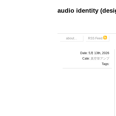
audio identity (des
about…
RSS Feed
Date: 5月 13th, 2026
Cate:
真空管アンプ
Tags: