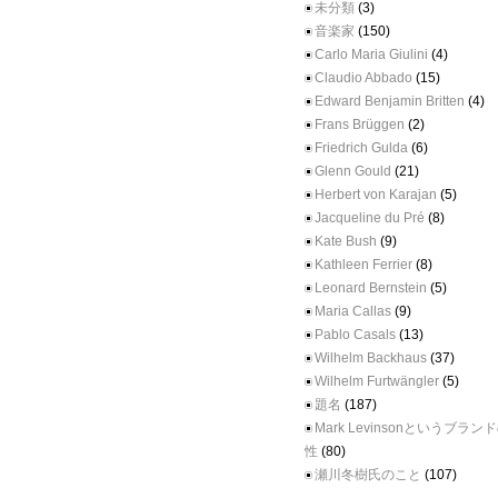
未分類
(3)
音楽家
(150)
Carlo Maria Giulini
(4)
Claudio Abbado
(15)
Edward Benjamin Britten
(4)
Frans Brüggen
(2)
Friedrich Gulda
(6)
Glenn Gould
(21)
Herbert von Karajan
(5)
Jacqueline du Pré
(8)
Kate Bush
(9)
Kathleen Ferrier
(8)
Leonard Bernstein
(5)
Maria Callas
(9)
Pablo Casals
(13)
Wilhelm Backhaus
(37)
Wilhelm Furtwängler
(5)
題名
(187)
Mark Levinsonというブラ
性
(80)
瀬川冬樹氏のこと
(107)