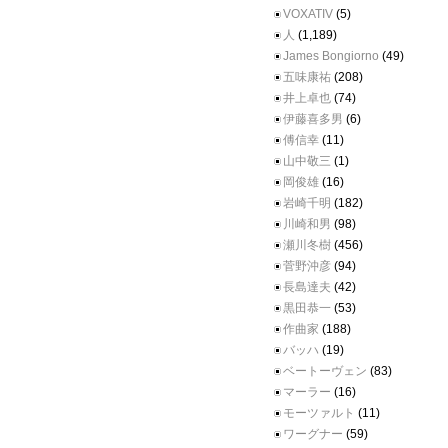
VOXATIV
(5)
人
(1,189)
James Bongiorno
(49)
五味康祐
(208)
井上卓也
(74)
伊藤喜多男
(6)
傅信幸
(11)
山中敬三
(1)
岡俊雄
(16)
岩崎千明
(182)
川崎和男
(98)
瀬川冬樹
(456)
菅野沖彦
(94)
長島達夫
(42)
黒田恭一
(53)
作曲家
(188)
バッハ
(19)
ベートーヴェン
(83)
マーラー
(16)
モーツァルト
(11)
ワーグナー
(59)