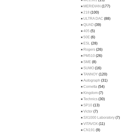
MC2301
(15)
MERIDIAN
(177)
218
(100)
ULTRA DAC
(88)
QUAD
(39)
405
(5)
50E
(6)
ESL
(28)
Rogers
(26)
PM510
(26)
SME
(8)
SUMO
(16)
TANNOY
(120)
Autograph
(31)
Cornetta
(54)
Kingdom
(7)
Technics
(30)
SP10
(13)
Victor
(7)
SX1000 Laboratory
(7)
VITAVOX
(11)
CN191
(9)