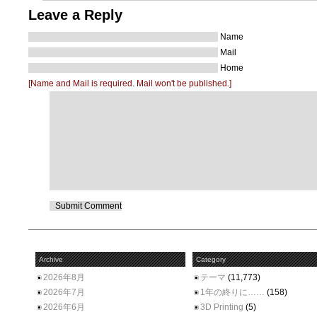
Leave a Reply
Name
Mail
Home
[Name and Mail is required. Mail won't be published.]
Archive
Category
2026年8月
テーマ
(11,773)
2026年7月
1年の終りに……
(158)
2026年6月
3D Printing
(5)