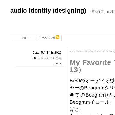
audio identity (designing)
宮﨑勝己 mail : x6
about…
RSS Feed
«
audio wednesday (next decad
Date: 5月 14th, 2026
Cate:
戻っていく感覚
My Favor
Tags:
13）
B&Oのオーディオ
ヤーのBeogram
全てのBeogra
Beogramイコ
ほど、