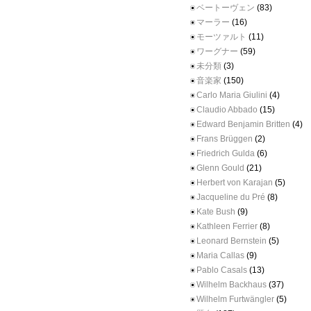
ベートーヴェン
(83)
マーラー
(16)
モーツァルト
(11)
ワーグナー
(59)
未分類
(3)
音楽家
(150)
Carlo Maria Giulini
(4)
Claudio Abbado
(15)
Edward Benjamin Britten
(4)
Frans Brüggen
(2)
Friedrich Gulda
(6)
Glenn Gould
(21)
Herbert von Karajan
(5)
Jacqueline du Pré
(8)
Kate Bush
(9)
Kathleen Ferrier
(8)
Leonard Bernstein
(5)
Maria Callas
(9)
Pablo Casals
(13)
Wilhelm Backhaus
(37)
Wilhelm Furtwängler
(5)