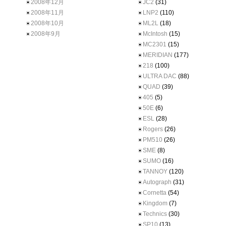
2008年12月
JC2
(31)
2008年11月
LNP2
(110)
2008年10月
ML2L
(18)
2008年9月
McIntosh
(15)
MC2301
(15)
MERIDIAN
(177)
218
(100)
ULTRA DAC
(88)
QUAD
(39)
405
(5)
50E
(6)
ESL
(28)
Rogers
(26)
PM510
(26)
SME
(8)
SUMO
(16)
TANNOY
(120)
Autograph
(31)
Cornetta
(54)
Kingdom
(7)
Technics
(30)
SP10
(13)