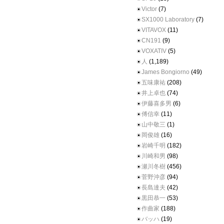
Victor
(7)
SX1000 Laboratory
(7)
VITAVOX
(11)
CN191
(9)
VOXATIV
(5)
人
(1,189)
James Bongiorno
(49)
五味康祐
(208)
井上卓也
(74)
伊藤喜多男
(6)
傅信幸
(11)
山中敬三
(1)
岡俊雄
(16)
岩崎千明
(182)
川崎和男
(98)
瀬川冬樹
(456)
菅野沖彦
(94)
長島達夫
(42)
黒田恭一
(53)
作曲家
(188)
バッハ
(19)