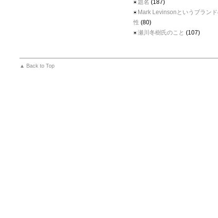
題名
(187)
Mark Levinsonというブラ
性
(80)
瀬川冬樹氏のこと
(107)
▲ Back to Top