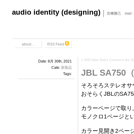
audio identity (designing)
宮﨑勝己 mail : x6
about…
RSS Feed
«
1992 New Year’s Concert in the 15
Date: 8月 30th, 2021
Cate:
新製品
JBL SA75
Tags:
そろそろステレオサ
おそらくJBLのSA
カラーページで取り
モノクロ1ページと
カラー見開き2ペー