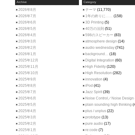
Archive
Category
2026年8月
テーマ
(11,770)
2026年7月
1年の終りに……
(158)
2026年6月
3D Printing
(5)
2026年5月
40万の法則
(51)
2026年4月
598のスピーカー
(83)
2026年3月
atmosphere design
(14)
2026年2月
audio wednesday
(741)
2026年1月
background…
(18)
2025年12月
Digital Integration
(60)
2025年11月
High Fidelity
(120)
2025年10月
High Resolution
(282)
2025年9月
innovation
(4)
2025年8月
iPod
(41)
2025年7月
Jazz Spirit
(39)
2025年6月
Noise Control／Noise Design
2025年5月
plain sounding high thinking
(
2025年4月
plus / unplus
(22)
2025年3月
prototype
(13)
2025年2月
pure audio
(17)
2025年1月
re:code
(7)