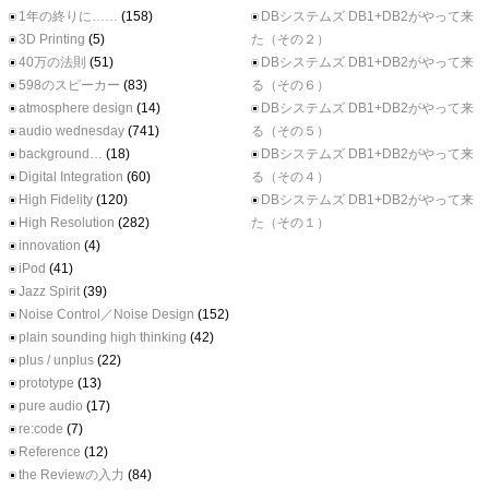
1年の終りに……
(158)
DBシステムズ DB1+DB2がやって来
3D Printing
(5)
た（その２）
40万の法則
(51)
DBシステムズ DB1+DB2がやって来
598のスピーカー
(83)
る（その６）
atmosphere design
(14)
DBシステムズ DB1+DB2がやって来
audio wednesday
(741)
る（その５）
background…
(18)
DBシステムズ DB1+DB2がやって来
Digital Integration
(60)
る（その４）
High Fidelity
(120)
DBシステムズ DB1+DB2がやって来
High Resolution
(282)
た（その１）
innovation
(4)
iPod
(41)
Jazz Spirit
(39)
Noise Control／Noise Design
(152)
plain sounding high thinking
(42)
plus / unplus
(22)
prototype
(13)
pure audio
(17)
re:code
(7)
Reference
(12)
the Reviewの入力
(84)