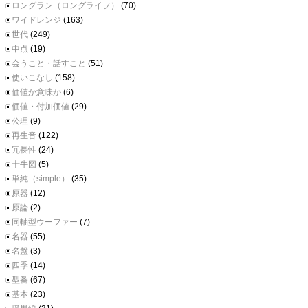
ロングラン（ロングライフ）
(70)
ワイドレンジ
(163)
世代
(249)
中点
(19)
会うこと・話すこと
(51)
使いこなし
(158)
価値か意味か
(6)
価値・付加価値
(29)
公理
(9)
再生音
(122)
冗長性
(24)
十牛図
(5)
単純（simple）
(35)
原器
(12)
原論
(2)
同軸型ウーファー
(7)
名器
(55)
名盤
(3)
四季
(14)
型番
(67)
基本
(23)