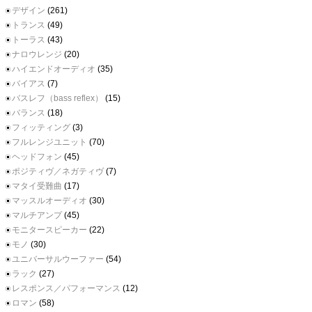
デザイン
(261)
トランス
(49)
トーラス
(43)
ナロウレンジ
(20)
ハイエンドオーディオ
(35)
バイアス
(7)
バスレフ（bass reflex）
(15)
バランス
(18)
フィッティング
(3)
フルレンジユニット
(70)
ヘッドフォン
(45)
ポジティヴ／ネガティヴ
(7)
マタイ受難曲
(17)
マッスルオーディオ
(30)
マルチアンプ
(45)
モニタースピーカー
(22)
モノ
(30)
ユニバーサルウーファー
(54)
ラック
(27)
レスポンス／パフォーマンス
(12)
ロマン
(58)