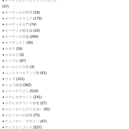
オーディオのプロフェッショナル
(37)
オーディオの科学
(18)
オーディオマニア
(179)
オーディオ入門
(74)
オーディオ観念論
(10)
オーディオ評論
(284)
オーディスト
(35)
カタチ
(16)
カタログ
(3)
ケーブル
(97)
コペルニクス的
(3)
コントロールアンプ像
(61)
サイズ
(101)
ショウ雑感
(382)
ジャーナリズム
(510)
ステレオサウンド
(241)
ステレオサウンド特集
(27)
スピーカーとのつきあい
(91)
スピーカーの述懐
(75)
チューナー・デザイン
(47)
ディスク／ブック
(537)