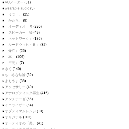
VUメーター
(31)
wearable audio
(5)
「うつ・」
(25)
「かたち」
(9)
「オーディオ」考
(230)
「スピーカー」論
(49)
「ネットワーク」
(186)
「ルードウィヒ・Ｂ」
(32)
「介在」
(25)
「本」
(106)
「空間」
(7)
きく
(140)
ちいさな結論
(32)
よもやま
(38)
アクセサリー
(49)
アナログディスク再生
(415)
アンチテーゼ
(66)
イコライザー
(64)
オプティマムレンジ
(13)
オリジナル
(103)
オーディオの「美」
(41)