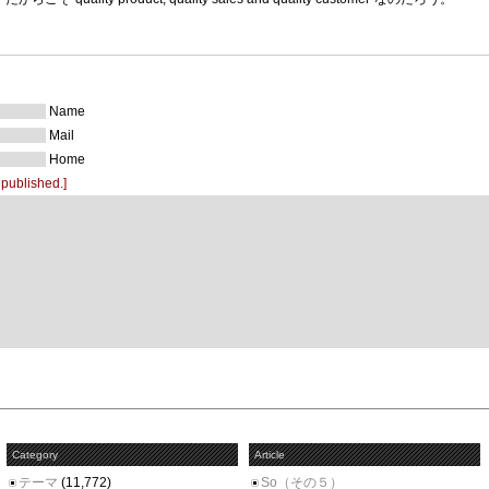
Name
Mail
Home
 published.]
Category
Article
テーマ
(11,772)
So（その５）