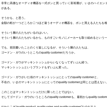
非常に高価なオーディオ機器を一式ポンと買っていく富裕層が、いまのハイエン
がある。
そうかも、と思う。
金額の桁が一つどころか二つほど違うオーディオ機器を、ポンと買える人たちを
そういう層の人たちがいるのはいい。
そういう層の人たちがいるから、ものすごいモノにメーカーも取り組めるという
でも、前回書いたことのくり返しになるが、そういう層の人たちは、
ゴードン・ガウのいうところのquality customerだろうか。
ゴードン・ガウがマッキントッシュからいなくなってずいぶん経つ。
マッキントッシュというブランドもずいぶん変った。
ゴードン・ガウがいた頃のマッキントッシュにとってのquality customerと、
不在の、いまのマッキントッシュにとってのquality customerは同じとは思えない
このことはマッキントッシュだけに限ったことではない。
そしてゴードン・ガウのいうところのquality customerも、最初からquality cu
だからこそ“quality product, quality sales and quality customer”なのだろう。