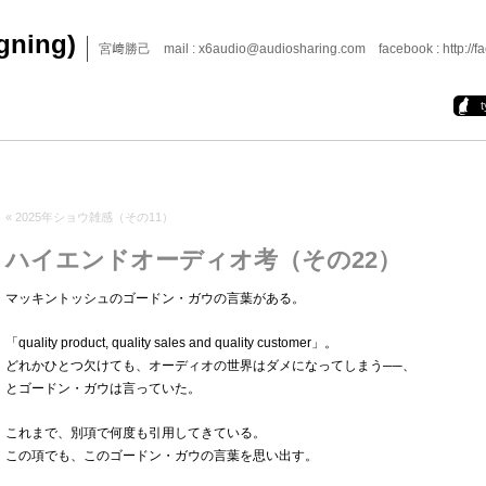
igning)
宮﨑勝己 mail : x6audio@audiosharing.com facebook : http://fa
«
2025年ショウ雑感（その11）
ハイエンドオーディオ考（その22）
マッキントッシュのゴードン・ガウの言葉がある。
「quality product, quality sales and quality customer」。
どれかひとつ欠けても、オーディオの世界はダメになってしまう──、
とゴードン・ガウは言っていた。
これまで、別項で何度も引用してきている。
この項でも、このゴードン・ガウの言葉を思い出す。