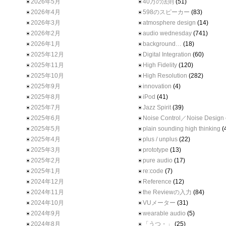
2026年5月
40万の法則
(51)
2026年4月
598のスピーカー
(83)
2026年3月
atmosphere design
(14)
2026年2月
audio wednesday
(741)
2026年1月
background…
(18)
2025年12月
Digital Integration
(60)
2025年11月
High Fidelity
(120)
2025年10月
High Resolution
(282)
2025年9月
innovation
(4)
2025年8月
iPod
(41)
2025年7月
Jazz Spirit
(39)
2025年6月
Noise Control／Noise Design
2025年5月
plain sounding high thinking
(
2025年4月
plus / unplus
(22)
2025年3月
prototype
(13)
2025年2月
pure audio
(17)
2025年1月
re:code
(7)
2024年12月
Reference
(12)
2024年11月
the Reviewの入力
(84)
2024年10月
VUメーター
(31)
2024年9月
wearable audio
(5)
2024年8月
「うつ・」
(25)