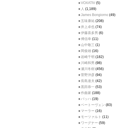
VOXATIV
(5)
人
(1,189)
James Bongiorno
(49)
五味康祐
(208)
井上卓也
(74)
伊藤喜多男
(6)
傅信幸
(11)
山中敬三
(1)
岡俊雄
(16)
岩崎千明
(182)
川崎和男
(98)
瀬川冬樹
(456)
菅野沖彦
(94)
長島達夫
(42)
黒田恭一
(53)
作曲家
(188)
バッハ
(19)
ベートーヴェン
(83)
マーラー
(16)
モーツァルト
(11)
ワーグナー
(59)