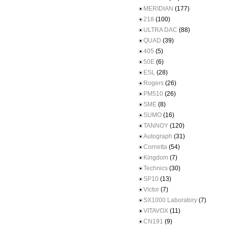
MERIDIAN
(177)
218
(100)
ULTRA DAC
(88)
QUAD
(39)
405
(5)
50E
(6)
ESL
(28)
Rogers
(26)
PM510
(26)
SME
(8)
SUMO
(16)
TANNOY
(120)
Autograph
(31)
Cornetta
(54)
Kingdom
(7)
Technics
(30)
SP10
(13)
Victor
(7)
SX1000 Laboratory
(7)
VITAVOX
(11)
CN191
(9)