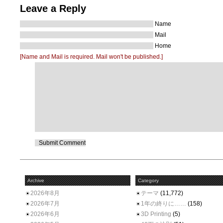
Leave a Reply
Name
Mail
Home
[Name and Mail is required. Mail won't be published.]
Archive
Category
2026年8月
テーマ
(11,772)
2026年7月
1年の終りに……
(158)
2026年6月
3D Printing
(5)