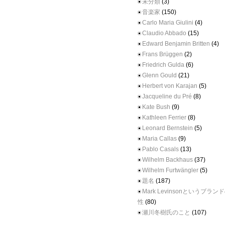
未分類
(3)
音楽家
(150)
Carlo Maria Giulini
(4)
Claudio Abbado
(15)
Edward Benjamin Britten
(4)
Frans Brüggen
(2)
Friedrich Gulda
(6)
Glenn Gould
(21)
Herbert von Karajan
(5)
Jacqueline du Pré
(8)
Kate Bush
(9)
Kathleen Ferrier
(8)
Leonard Bernstein
(5)
Maria Callas
(9)
Pablo Casals
(13)
Wilhelm Backhaus
(37)
Wilhelm Furtwängler
(5)
題名
(187)
Mark Levinsonというブラ
性
(80)
瀬川冬樹氏のこと
(107)