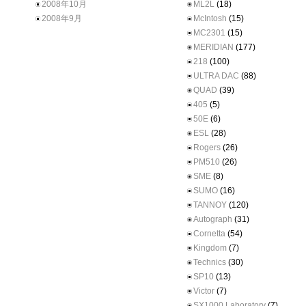
2008年10月
ML2L
(18)
2008年9月
McIntosh
(15)
MC2301
(15)
MERIDIAN
(177)
218
(100)
ULTRA DAC
(88)
QUAD
(39)
405
(5)
50E
(6)
ESL
(28)
Rogers
(26)
PM510
(26)
SME
(8)
SUMO
(16)
TANNOY
(120)
Autograph
(31)
Cornetta
(54)
Kingdom
(7)
Technics
(30)
SP10
(13)
Victor
(7)
SX1000 Laboratory
(7)