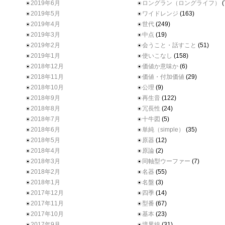
2019年6月
ロングラン（ロングライフ）
(
2019年5月
ワイドレンジ
(163)
2019年4月
世代
(249)
2019年3月
中点
(19)
2019年2月
会うこと・話すこと
(51)
2019年1月
使いこなし
(158)
2018年12月
価値か意味か
(6)
2018年11月
価値・付加価値
(29)
2018年10月
公理
(9)
2018年9月
再生音
(122)
2018年8月
冗長性
(24)
2018年7月
十牛図
(5)
2018年6月
単純（simple）
(35)
2018年5月
原器
(12)
2018年4月
原論
(2)
2018年3月
同軸型ウーファー
(7)
2018年2月
名器
(55)
2018年1月
名盤
(3)
2017年12月
四季
(14)
2017年11月
型番
(67)
2017年10月
基本
(23)
2017年9月
境界線
(31)