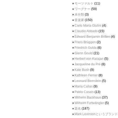
モーツァルト
(11)
ワーグナー
(59)
未分類
(3)
音楽家
(150)
Carlo Maria Giulini
(4)
Claudio Abbado
(15)
Edward Benjamin Britten
(4)
Frans Brüggen
(2)
Friedrich Gulda
(6)
Glenn Gould
(21)
Herbert von Karajan
(5)
Jacqueline du Pré
(8)
Kate Bush
(9)
Kathleen Ferrier
(8)
Leonard Bernstein
(5)
Maria Callas
(9)
Pablo Casals
(13)
Wilhelm Backhaus
(37)
Wilhelm Furtwängler
(5)
題名
(187)
Mark Levinsonというブラ