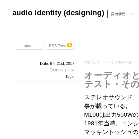
audio identity (designing)
宮﨑勝己 mail : x6
about…
RSS Feed
«
世代とオーディオ（略称の違い・
Date: 6月 21st, 2017
Cate:
バイアス
オーディオ
Tags:
テスト・そ
ステレオサウンド 
事が載っている。
M100は出力500
1981年当時、コン
マッキントッシュの