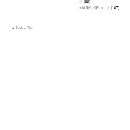
性
(80)
瀬川冬樹氏のこと
(107)
▲ Back to Top