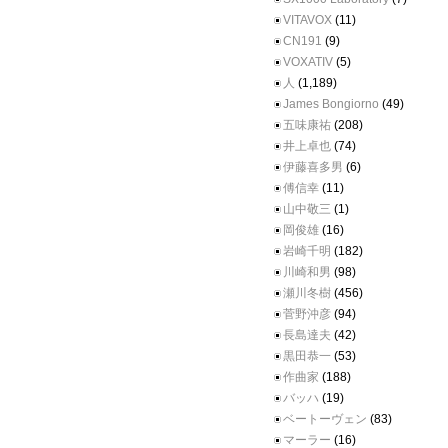
VITAVOX
(11)
CN191
(9)
VOXATIV
(5)
人
(1,189)
James Bongiorno
(49)
五味康祐
(208)
井上卓也
(74)
伊藤喜多男
(6)
傅信幸
(11)
山中敬三
(1)
岡俊雄
(16)
岩崎千明
(182)
川崎和男
(98)
瀬川冬樹
(456)
菅野沖彦
(94)
長島達夫
(42)
黒田恭一
(53)
作曲家
(188)
バッハ
(19)
ベートーヴェン
(83)
マーラー
(16)