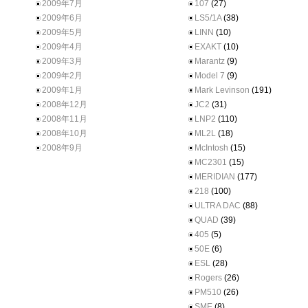
2009年7月
107
(27)
2009年6月
LS5/1A
(38)
2009年5月
LINN
(10)
2009年4月
EXAKT
(10)
2009年3月
Marantz
(9)
2009年2月
Model 7
(9)
2009年1月
Mark Levinson
(191)
2008年12月
JC2
(31)
2008年11月
LNP2
(110)
2008年10月
ML2L
(18)
2008年9月
McIntosh
(15)
MC2301
(15)
MERIDIAN
(177)
218
(100)
ULTRA DAC
(88)
QUAD
(39)
405
(5)
50E
(6)
ESL
(28)
Rogers
(26)
PM510
(26)
SME
(8)