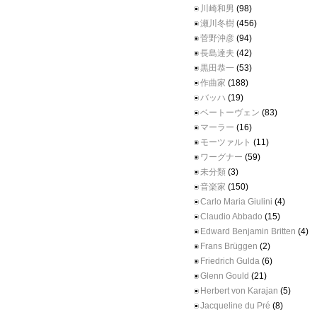
川崎和男
(98)
瀬川冬樹
(456)
菅野沖彦
(94)
長島達夫
(42)
黒田恭一
(53)
作曲家
(188)
バッハ
(19)
ベートーヴェン
(83)
マーラー
(16)
モーツァルト
(11)
ワーグナー
(59)
未分類
(3)
音楽家
(150)
Carlo Maria Giulini
(4)
Claudio Abbado
(15)
Edward Benjamin Britten
(4)
Frans Brüggen
(2)
Friedrich Gulda
(6)
Glenn Gould
(21)
Herbert von Karajan
(5)
Jacqueline du Pré
(8)