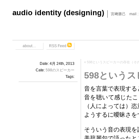
audio identity (designing)
宮﨑勝己 mail : x6
about…
RSS Feed
«
598というスピーカーの存在（そ
Date: 4月 24th, 2013
Cate:
598のスピーカー
598という
Tags:
音を言葉で表現する
音を聴いて感じたこ
（人によっては）恣
ようするに曖昧さを
そういう音の表現を
美辞麗句で語ったと