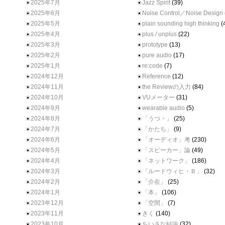
2025年7月
Jazz Spirit
(39)
2025年6月
Noise Control／Noise Design
2025年5月
plain sounding high thinking
(
2025年4月
plus / unplus
(22)
2025年3月
prototype
(13)
2025年2月
pure audio
(17)
2025年1月
re:code
(7)
2024年12月
Reference
(12)
2024年11月
the Reviewの入力
(84)
2024年10月
VUメーター
(31)
2024年9月
wearable audio
(5)
2024年8月
「うつ・」
(25)
2024年7月
「かたち」
(9)
2024年6月
「オーディオ」考
(230)
2024年5月
「スピーカー」論
(49)
2024年4月
「ネットワーク」
(186)
2024年3月
「ルードウィヒ・Ｂ」
(32)
2024年2月
「介在」
(25)
2024年1月
「本」
(106)
2023年12月
「空間」
(7)
2023年11月
きく
(140)
2023年10月
ちいさな結論
(32)