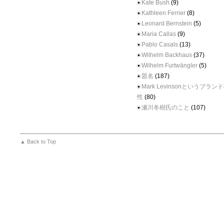
Kate Bush
(9)
Kathleen Ferrier
(8)
Leonard Bernstein
(5)
Maria Callas
(9)
Pablo Casals
(13)
Wilhelm Backhaus
(37)
Wilhelm Furtwängler
(5)
題名
(187)
Mark Levinsonというブラ
性
(80)
瀬川冬樹氏のこと
(107)
▲ Back to Top