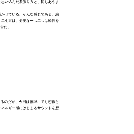
と思い込んだ欲張り方と、同じあやま
響かせている、そんな感じである。絵
Ｃ二七五は、必要な一つ二つは輪郭を
具合だ。
するのだが、今回は無理。でも想像と
エネルギー感にはじまるサウンドを想