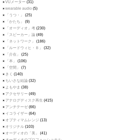
VUメーター
(31)
wearable audio
(5)
「うつ・」
(25)
「かたち」
(9)
「オーディオ」考
(230)
「スピーカー」論
(49)
「ネットワーク」
(186)
「ルードウィヒ・Ｂ」
(32)
「介在」
(25)
「本」
(106)
「空間」
(7)
きく
(140)
ちいさな結論
(32)
よもやま
(38)
アクセサリー
(49)
アナログディスク再生
(415)
アンチテーゼ
(66)
イコライザー
(64)
オプティマムレンジ
(13)
オリジナル
(103)
オーディオの「美」
(41)
オーディオのプロフェッショナル