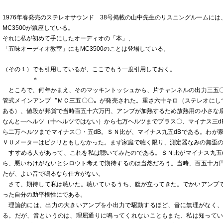
1976年春発売のステレオサウンド 38号掲載の山中先生のリスニングルームには
MC3500が鎮座している。
それに私が初めて手にしたオーディオの「本」、
「五味オーディオ教室」にもMC3500のことは登場している。
（その１）でも引用しているが、ここでもう一度引用しておく。
＊
ところで、何年かまえ、そのマッキントッシュから、片チャンネルの出力三五
管式メインアンプ〝ＭＣ三五〇〇〟が発売された。重さ六十キロ（ステレオにし
ある）、値段が邦貨で当時百五十六万円、アンプが加熱するため放熱用の小さな
なんと一ヘルツ（十ヘルツではない）から七万ヘルツまでプラス〇、マイナス三d
ら二万ヘルツまでマイナス〇・五dB。ＳＮ比が、マイナス九五dBである。わが
ＶＵメーターはピクリともしなかった。まず家庭で聴く限り、測定器なみの無歪
すすめる人があって、これを私は聴いてみたのである。ＳＮ比がマイナス九五
ら、悪いわけがないとシロウト考えで期待するのは当然だろう。当時、百五十万
たが、よい音で鳴るなら仕方がない。
さて、期待して私は聴いた。聴いているうち、腹が立ってきた。でかいアンプ
った自分の助平根性にである。
理論的には、出力の大きいアンプを小出力で駆動するほど、音に無理がなく、
る。だが、音というのは、理屈通りに鳴ってくれないこともまた、私は知って