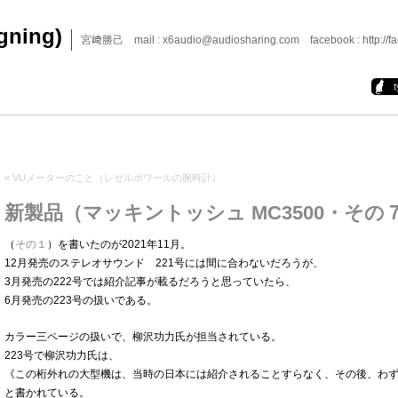
igning)
宮﨑勝己 mail : x6audio@audiosharing.com facebook : http://fa
«
VUメーターのこと（レゼルボワールの腕時計）
新製品（マッキントッシュ MC3500・その
（
その１
）を書いたのが2021年11月。
12月発売のステレオサウンド 221号には間に合わないだろうが、
3月発売の222号では紹介記事が載るだろうと思っていたら、
6月発売の223号の扱いである。
カラー三ページの扱いで、柳沢功力氏が担当されている。
223号で柳沢功力氏は、
《この桁外れの大型機は、当時の日本には紹介されることすらなく、その後、わ
と書かれている。