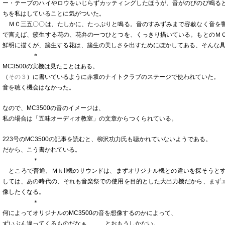
ー・テープのハイやロウをいじらずカッティングしたほうが、音がのびのび鳴る
ちを私はしていることに気がついた。
ＭＣ三五〇〇は、たしかに、たっぷりと鳴る。音のすみずみまで容赦なく音を
で言えば、簇生する花の、花弁の一つひとつを、くっきり描いている。もとのＭ
鮮明に描くが、簇生する花は、簇生の美しさを出すためにぼかしてある、そんな
＊
MC3500の実機は見たことはある。
（
その３
）に書いているように赤坂のナイトクラブのステージで使われていた。
音を聴く機会はなかった。
なので、MC3500の音のイメージは、
私の場合は「五味オーディオ教室」の文章からつくられている。
223号のMC3500の記事を読むと、柳沢功力氏も聴かれていないようである。
だから、こう書かれている。
＊
ところで普通、ＭｋII機のサウンドは、まずオリジナル機との違いを探そうと
しては、あの時代の、それも音楽祭での使用を目的とした大出力機だから、まず
像したくなる。
＊
何によってオリジナルのMC3500の音を想像するのかによって、
ずいぶん違ってくるものだなぁ……、とおもうしかない。