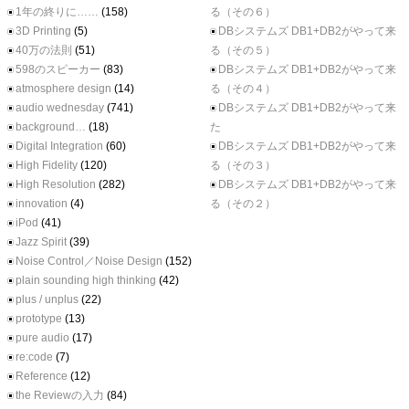
1年の終りに……
(158)
る（その６）
3D Printing
(5)
DBシステムズ DB1+DB2がやって来
40万の法則
(51)
る（その５）
598のスピーカー
(83)
DBシステムズ DB1+DB2がやって来
atmosphere design
(14)
る（その４）
audio wednesday
(741)
DBシステムズ DB1+DB2がやって来
background…
(18)
た
Digital Integration
(60)
DBシステムズ DB1+DB2がやって来
High Fidelity
(120)
る（その３）
High Resolution
(282)
DBシステムズ DB1+DB2がやって来
innovation
(4)
る（その２）
iPod
(41)
Jazz Spirit
(39)
Noise Control／Noise Design
(152)
plain sounding high thinking
(42)
plus / unplus
(22)
prototype
(13)
pure audio
(17)
re:code
(7)
Reference
(12)
the Reviewの入力
(84)