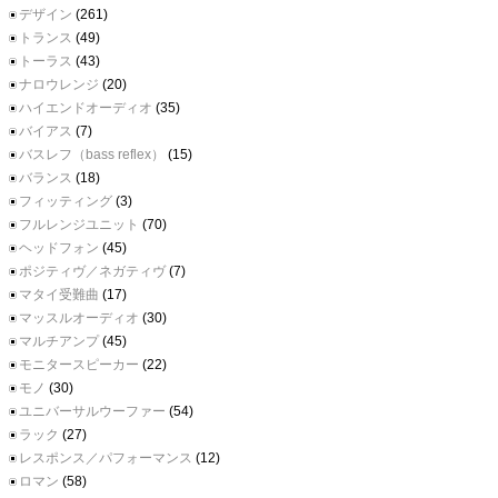
デザイン
(261)
トランス
(49)
トーラス
(43)
ナロウレンジ
(20)
ハイエンドオーディオ
(35)
バイアス
(7)
バスレフ（bass reflex）
(15)
バランス
(18)
フィッティング
(3)
フルレンジユニット
(70)
ヘッドフォン
(45)
ポジティヴ／ネガティヴ
(7)
マタイ受難曲
(17)
マッスルオーディオ
(30)
マルチアンプ
(45)
モニタースピーカー
(22)
モノ
(30)
ユニバーサルウーファー
(54)
ラック
(27)
レスポンス／パフォーマンス
(12)
ロマン
(58)