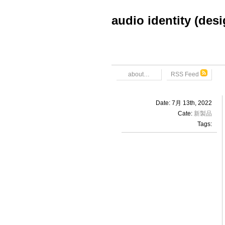
audio identity (des
about…
RSS Feed
Date: 7月 13th, 2022
Cate:
新製品
Tags: