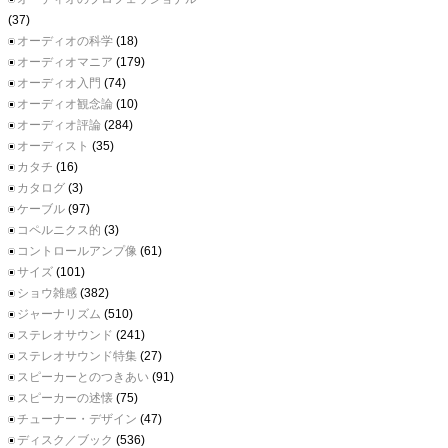
(37)
オーディオの科学
(18)
オーディオマニア
(179)
オーディオ入門
(74)
オーディオ観念論
(10)
オーディオ評論
(284)
オーディスト
(35)
カタチ
(16)
カタログ
(3)
ケーブル
(97)
コペルニクス的
(3)
コントロールアンプ像
(61)
サイズ
(101)
ショウ雑感
(382)
ジャーナリズム
(510)
ステレオサウンド
(241)
ステレオサウンド特集
(27)
スピーカーとのつきあい
(91)
スピーカーの述懐
(75)
チューナー・デザイン
(47)
ディスク／ブック
(536)