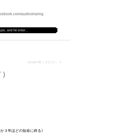
cebook.com/audiosharing
Gould 90（その２）
»
７）
ずか３年ほどの短命に終る》