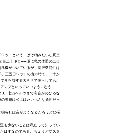
、
〇ワットという、ばけ物みたいな真空
て百二十キロ──優に私の体重の二倍
扇風機がついているが、周波数特性は
B。三五〇ワットの出力時で、二十か
家で耳を聾する大きさで鳴らしても、
のアンプといっていいように思う。
dB、七万ヘルツまで高音がのびるな
円の失費は私にはたいへんな負担だっ
で鳴らせば音がよくなるだろうと欲張
歪も少ないことは私だって知ってい
いたはずなのである。ちょうどマスタ