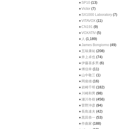
SP10
(13)
Victor
(7)
SX1000 Laboratory
(7)
VITAVOX
(11)
CN191
(9)
VOXATIV
(5)
人
(1,189)
James Bongiorno
(49)
五味康祐
(208)
井上卓也
(74)
伊藤喜多男
(6)
傅信幸
(11)
山中敬三
(1)
岡俊雄
(16)
岩崎千明
(182)
川崎和男
(98)
瀬川冬樹
(456)
菅野沖彦
(94)
長島達夫
(42)
黒田恭一
(53)
作曲家
(188)