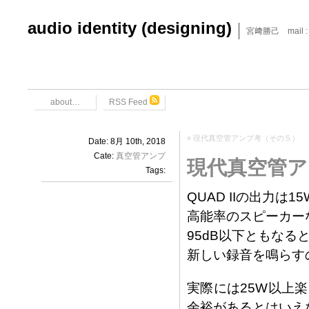
audio identity (designing)
宮﨑勝己 mail : x6
about…
RSS Feed
«
現代真空管アンプ考（その５）
Date: 8月 10th, 2018
Cate:
真空管アンプ
現代真空管ア
Tags:
QUAD IIの出力は1
高能率のスピーカー
95dB以下ともなる
新しい録音を鳴らす
実際には25W以上
余裕があるとはいえ