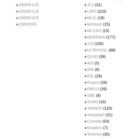
2008年12月
JC2
(31)
2008年11月
LNP2
(110)
2008年10月
ML2L
(18)
2008年9月
McIntosh
(15)
MC2301
(15)
MERIDIAN
(177)
218
(100)
ULTRA DAC
(88)
QUAD
(39)
405
(5)
50E
(6)
ESL
(28)
Rogers
(26)
PM510
(26)
SME
(8)
SUMO
(16)
TANNOY
(120)
Autograph
(31)
Cornetta
(54)
Kingdom
(7)
Technics
(30)