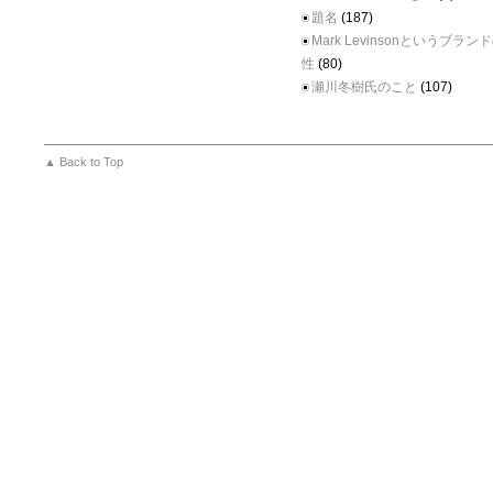
題名
(187)
Mark Levinsonというブラ
性
(80)
瀬川冬樹氏のこと
(107)
▲ Back to Top