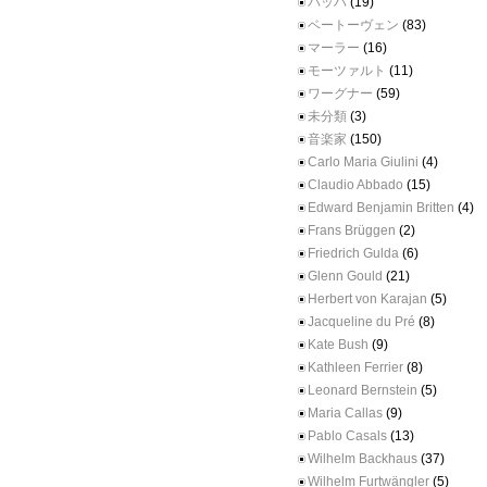
バッハ
(19)
ベートーヴェン
(83)
マーラー
(16)
モーツァルト
(11)
ワーグナー
(59)
未分類
(3)
音楽家
(150)
Carlo Maria Giulini
(4)
Claudio Abbado
(15)
Edward Benjamin Britten
(4)
Frans Brüggen
(2)
Friedrich Gulda
(6)
Glenn Gould
(21)
Herbert von Karajan
(5)
Jacqueline du Pré
(8)
Kate Bush
(9)
Kathleen Ferrier
(8)
Leonard Bernstein
(5)
Maria Callas
(9)
Pablo Casals
(13)
Wilhelm Backhaus
(37)
Wilhelm Furtwängler
(5)