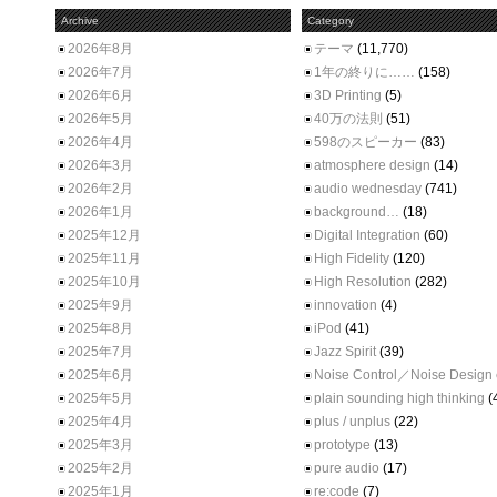
Archive
Category
2026年8月
テーマ
(11,770)
2026年7月
1年の終りに……
(158)
2026年6月
3D Printing
(5)
2026年5月
40万の法則
(51)
2026年4月
598のスピーカー
(83)
2026年3月
atmosphere design
(14)
2026年2月
audio wednesday
(741)
2026年1月
background…
(18)
2025年12月
Digital Integration
(60)
2025年11月
High Fidelity
(120)
2025年10月
High Resolution
(282)
2025年9月
innovation
(4)
2025年8月
iPod
(41)
2025年7月
Jazz Spirit
(39)
2025年6月
Noise Control／Noise Design
2025年5月
plain sounding high thinking
(
2025年4月
plus / unplus
(22)
2025年3月
prototype
(13)
2025年2月
pure audio
(17)
2025年1月
re:code
(7)