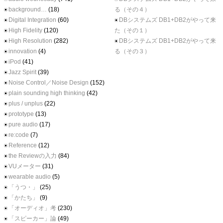
background…
(18)
る（その４）
Digital Integration
(60)
DBシステムズ DB1+DB2がやって来
High Fidelity
(120)
た（その１）
High Resolution
(282)
DBシステムズ DB1+DB2がやって来
innovation
(4)
る（その３）
iPod
(41)
Jazz Spirit
(39)
Noise Control／Noise Design
(152)
plain sounding high thinking
(42)
plus / unplus
(22)
prototype
(13)
pure audio
(17)
re:code
(7)
Reference
(12)
the Reviewの入力
(84)
VUメーター
(31)
wearable audio
(5)
「うつ・」
(25)
「かたち」
(9)
「オーディオ」考
(230)
「スピーカー」論
(49)