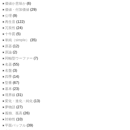
価値か意味か
(6)
価値・付加価値
(29)
公理
(9)
再生音
(122)
冗長性
(24)
十牛図
(5)
単純（simple）
(35)
原器
(12)
原論
(2)
同軸型ウーファー
(7)
名器
(55)
名盤
(3)
四季
(14)
型番
(67)
基本
(23)
境界線
(31)
変化・進化・純化
(13)
夢物語
(27)
孤独、孤高
(26)
対称性
(10)
平面バッフル
(39)