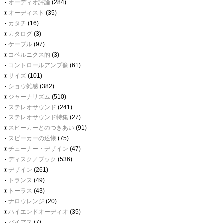
オーディオ評論
(284)
オーディスト
(35)
カタチ
(16)
カタログ
(3)
ケーブル
(97)
コペルニクス的
(3)
コントロールアンプ像
(61)
サイズ
(101)
ショウ雑感
(382)
ジャーナリズム
(510)
ステレオサウンド
(241)
ステレオサウンド特集
(27)
スピーカーとのつきあい
(91)
スピーカーの述懐
(75)
チューナー・デザイン
(47)
ディスク／ブック
(536)
デザイン
(261)
トランス
(49)
トーラス
(43)
ナロウレンジ
(20)
ハイエンドオーディオ
(35)
バイアス
(7)