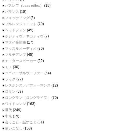
バスレフ（bass reflex）
(15)
バランス
(18)
フィッティング
(3)
フルレンジユニット
(70)
ヘッドフォン
(45)
ポジティヴ／ネガティヴ
(7)
マタイ受難曲
(17)
マッスルオーディオ
(30)
マルチアンプ
(45)
モニタースピーカー
(22)
モノ
(30)
ユニバーサルウーファー
(54)
ラック
(27)
レスポンス／パフォーマンス
(12)
ロマン
(58)
ロングラン（ロングライフ）
(70)
ワイドレンジ
(163)
世代
(249)
中点
(19)
会うこと・話すこと
(51)
使いこなし
(158)