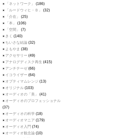
「ネットワーク」
(186)
「ルードウィヒ・Ｂ」
(32)
「介在」
(25)
「本」
(106)
「空間」
(7)
きく
(140)
ちいさな結論
(32)
よもやま
(38)
アクセサリー
(49)
アナログディスク再生
(415)
アンチテーゼ
(66)
イコライザー
(64)
オプティマムレンジ
(13)
オリジナル
(103)
オーディオの「美」
(41)
オーディオのプロフェッショナル
(37)
オーディオの科学
(18)
オーディオマニア
(179)
オーディオ入門
(74)
オーディオ観念論
(10)