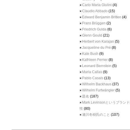
Carlo Maria Giulini
(4)
Claudio Abbado
(15)
Edward Benjamin Britten
(4)
Frans Brüggen
(2)
Friedrich Gulda
(6)
Glenn Gould
(21)
Herbert von Karajan
(5)
Jacqueline du Pré
(8)
Kate Bush
(9)
Kathleen Ferrier
(8)
Leonard Bernstein
(5)
Maria Callas
(9)
Pablo Casals
(13)
Wilhelm Backhaus
(37)
Wilhelm Furtwängler
(5)
題名
(187)
Mark Levinsonというブラ
性
(80)
瀬川冬樹氏のこと
(107)