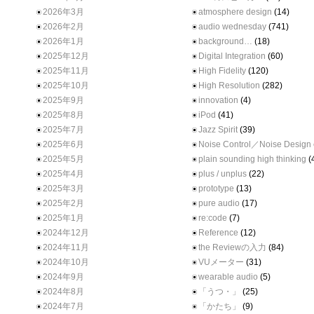
2026年3月
atmosphere design
(14)
2026年2月
audio wednesday
(741)
2026年1月
background…
(18)
2025年12月
Digital Integration
(60)
2025年11月
High Fidelity
(120)
2025年10月
High Resolution
(282)
2025年9月
innovation
(4)
2025年8月
iPod
(41)
2025年7月
Jazz Spirit
(39)
2025年6月
Noise Control／Noise Design
2025年5月
plain sounding high thinking
(
2025年4月
plus / unplus
(22)
2025年3月
prototype
(13)
2025年2月
pure audio
(17)
2025年1月
re:code
(7)
2024年12月
Reference
(12)
2024年11月
the Reviewの入力
(84)
2024年10月
VUメーター
(31)
2024年9月
wearable audio
(5)
2024年8月
「うつ・」
(25)
2024年7月
「かたち」
(9)