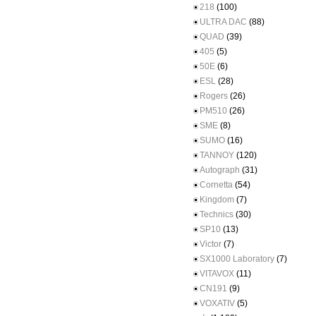
218
(100)
ULTRA DAC
(88)
QUAD
(39)
405
(5)
50E
(6)
ESL
(28)
Rogers
(26)
PM510
(26)
SME
(8)
SUMO
(16)
TANNOY
(120)
Autograph
(31)
Cornetta
(54)
Kingdom
(7)
Technics
(30)
SP10
(13)
Victor
(7)
SX1000 Laboratory
(7)
VITAVOX
(11)
CN191
(9)
VOXATIV
(5)