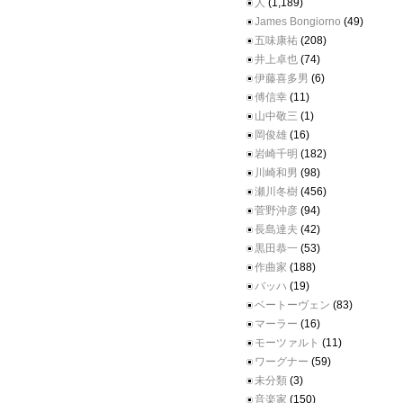
人
(1,189)
James Bongiorno
(49)
五味康祐
(208)
井上卓也
(74)
伊藤喜多男
(6)
傅信幸
(11)
山中敬三
(1)
岡俊雄
(16)
岩崎千明
(182)
川崎和男
(98)
瀬川冬樹
(456)
菅野沖彦
(94)
長島達夫
(42)
黒田恭一
(53)
作曲家
(188)
バッハ
(19)
ベートーヴェン
(83)
マーラー
(16)
モーツァルト
(11)
ワーグナー
(59)
未分類
(3)
音楽家
(150)