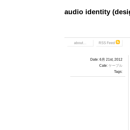
audio identity (des
about…
RSS Feed
Date: 6月 21st, 2012
Cate:
ケーブル
Tags: