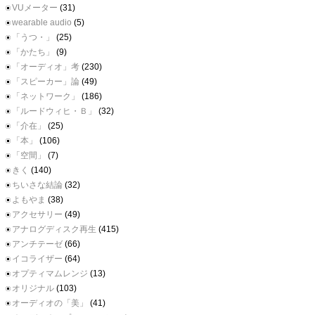
VUメーター
(31)
wearable audio
(5)
「うつ・」
(25)
「かたち」
(9)
「オーディオ」考
(230)
「スピーカー」論
(49)
「ネットワーク」
(186)
「ルードウィヒ・Ｂ」
(32)
「介在」
(25)
「本」
(106)
「空間」
(7)
きく
(140)
ちいさな結論
(32)
よもやま
(38)
アクセサリー
(49)
アナログディスク再生
(415)
アンチテーゼ
(66)
イコライザー
(64)
オプティマムレンジ
(13)
オリジナル
(103)
オーディオの「美」
(41)