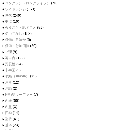
ロングラン（ロングライフ）
(70)
ワイドレンジ
(163)
世代
(249)
中点
(19)
会うこと・話すこと
(51)
使いこなし
(158)
価値か意味か
(6)
価値・付加価値
(29)
公理
(9)
再生音
(122)
冗長性
(24)
十牛図
(5)
単純（simple）
(35)
原器
(12)
原論
(2)
同軸型ウーファー
(7)
名器
(55)
名盤
(3)
四季
(14)
型番
(67)
基本
(23)