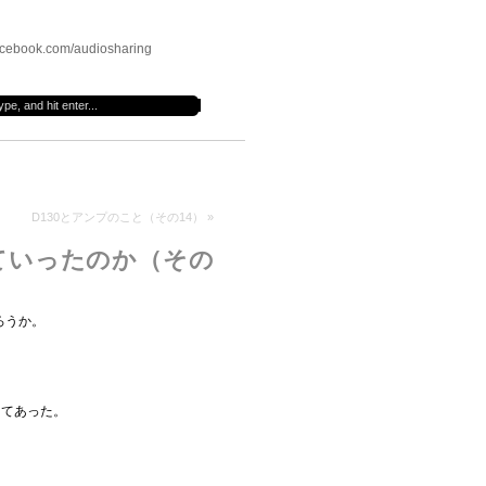
cebook.com/audiosharing
D130とアンプのこと（その14）
»
ていったのか（その
ろうか。
してあった。