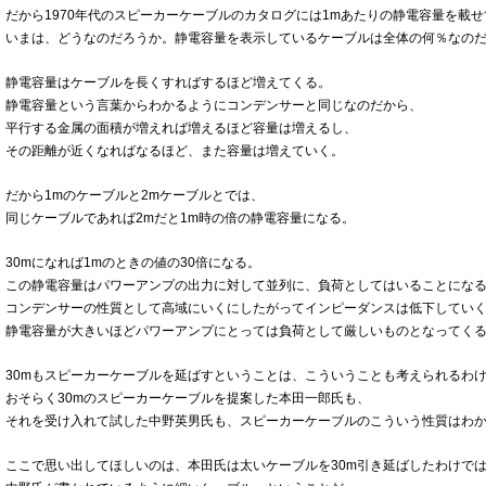
だから1970年代のスピーカーケーブルのカタログには1mあたりの静電容量を載
いまは、どうなのだろうか。静電容量を表示しているケーブルは全体の何％なの
静電容量はケーブルを長くすればするほど増えてくる。
静電容量という言葉からわかるようにコンデンサーと同じなのだから、
平行する金属の面積が増えれば増えるほど容量は増えるし、
その距離が近くなればなるほど、また容量は増えていく。
だから1mのケーブルと2mケーブルとでは、
同じケーブルであれば2mだと1m時の倍の静電容量になる。
30mになれば1mのときの値の30倍になる。
この静電容量はパワーアンプの出力に対して並列に、負荷としてはいることにな
コンデンサーの性質として高域にいくにしたがってインピーダンスは低下してい
静電容量が大きいほどパワーアンプにとっては負荷として厳しいものとなってく
30mもスピーカーケーブルを延ばすということは、こういうことも考えられるわ
おそらく30mのスピーカーケーブルを提案した本田一郎氏も、
それを受け入れて試した中野英男氏も、スピーカーケーブルのこういう性質はわ
ここで思い出してほしいのは、本田氏は太いケーブルを30m引き延ばしたわけで