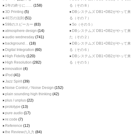
1年の終りに……
(158)
る（その８）
3D Printing
(5)
DBシステムズ DB1+DB2がやって来
40万の法則
(51)
る（その７）
598のスピーカー
(83)
So（その５）
atmosphere design
(14)
DBシステムズ DB1+DB2がやって来
audio wednesday
(741)
た（その２）
background…
(18)
DBシステムズ DB1+DB2がやって来
Digital Integration
(60)
る（その６）
High Fidelity
(120)
DBシステムズ DB1+DB2がやって来
High Resolution
(282)
る（その５）
innovation
(4)
iPod
(41)
Jazz Spirit
(39)
Noise Control／Noise Design
(152)
plain sounding high thinking
(42)
plus / unplus
(22)
prototype
(13)
pure audio
(17)
re:code
(7)
Reference
(12)
the Reviewの入力
(84)