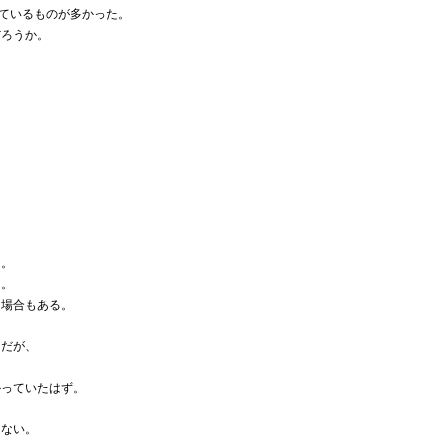
せているものが多かった。
だろうか。
る。
く。
る場合もある。
けだが、
かっていたはず。
はない。