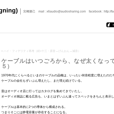
igning)
宮﨑勝己 mail : x6audio@audiosharing.com facebook : http://fa
«
ハイ・フィデリティ再考（続×十三・原音→げんおん→減音）
ケーブルはいつごろから、なぜ太くなっ
５）
1970年代にくらべるといまのケーブルの品種は、いったい何倍程度に増えたのだ
ケーブルの会社もずいぶん増えたし、まだ増え続けている。
昔はオーディオ店に行ってはカタログを集めてきていたし、
オーディオ雑誌に載る広告も、いまとはずいぶん違ってスペックをきちんと表示
ケーブルは基本的に2つの導体から構成される。
つまりそこには静電容量が存在することになる。