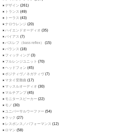
デザイン
(261)
トランス
(49)
トーラス
(43)
ナロウレンジ
(20)
ハイエンドオーディオ
(35)
バイアス
(7)
バスレフ（bass reflex）
(15)
バランス
(18)
フィッティング
(3)
フルレンジユニット
(70)
ヘッドフォン
(45)
ポジティヴ／ネガティヴ
(7)
マタイ受難曲
(17)
マッスルオーディオ
(30)
マルチアンプ
(45)
モニタースピーカー
(22)
モノ
(30)
ユニバーサルウーファー
(54)
ラック
(27)
レスポンス／パフォーマンス
(12)
ロマン
(58)