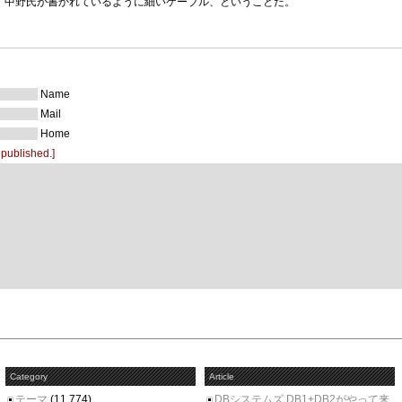
中野氏が書かれているように細いケーブル、ということだ。
Name
Mail
Home
 published.]
Category
Article
テーマ
(11,774)
DBシステムズ DB1+DB2がやって来