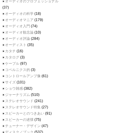
オーディオのプロフェッショナル
(37)
オーディオの科学
(18)
オーディオマニア
(179)
オーディオ入門
(74)
オーディオ観念論
(10)
オーディオ評論
(284)
オーディスト
(35)
カタチ
(16)
カタログ
(3)
ケーブル
(97)
コペルニクス的
(3)
コントロールアンプ像
(61)
サイズ
(101)
ショウ雑感
(382)
ジャーナリズム
(510)
ステレオサウンド
(241)
ステレオサウンド特集
(27)
スピーカーとのつきあい
(91)
スピーカーの述懐
(75)
チューナー・デザイン
(47)
ディスク／ブック
(537)