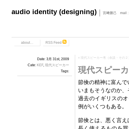
audio identity (designing)
宮﨑勝己 mail : x6
about…
RSS Feed
«
現代スピーカー考（余談・その２
Date: 3月 31st, 2009
Cate:
KEF
,
現代スピーカー
現代スピーカ
Tags:
節倹の精神に富んで
いまもそうなのか、
過去のイギリスのオ
例がいくつもある。
節倹とは、悪く言え
長く使えるものを買