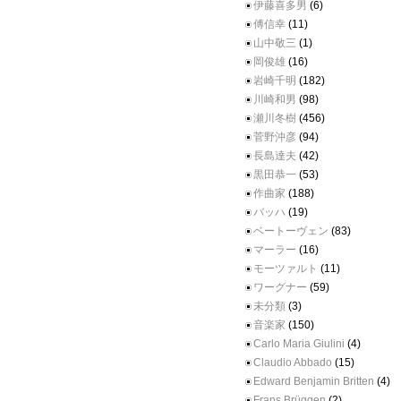
伊藤喜多男
(6)
傅信幸
(11)
山中敬三
(1)
岡俊雄
(16)
岩崎千明
(182)
川崎和男
(98)
瀬川冬樹
(456)
菅野沖彦
(94)
長島達夫
(42)
黒田恭一
(53)
作曲家
(188)
バッハ
(19)
ベートーヴェン
(83)
マーラー
(16)
モーツァルト
(11)
ワーグナー
(59)
未分類
(3)
音楽家
(150)
Carlo Maria Giulini
(4)
Claudio Abbado
(15)
Edward Benjamin Britten
(4)
Frans Brüggen
(2)