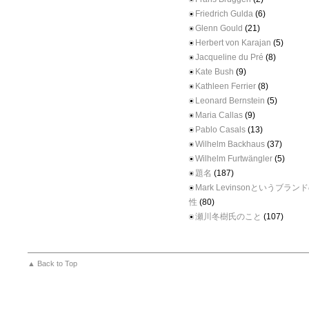
Friedrich Gulda
(6)
Glenn Gould
(21)
Herbert von Karajan
(5)
Jacqueline du Pré
(8)
Kate Bush
(9)
Kathleen Ferrier
(8)
Leonard Bernstein
(5)
Maria Callas
(9)
Pablo Casals
(13)
Wilhelm Backhaus
(37)
Wilhelm Furtwängler
(5)
題名
(187)
Mark Levinsonというブラ
性
(80)
瀬川冬樹氏のこと
(107)
▲ Back to Top