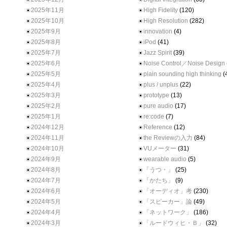
2025年11月
High Fidelity
(120)
2025年10月
High Resolution
(282)
2025年9月
innovation
(4)
2025年8月
iPod
(41)
2025年7月
Jazz Spirit
(39)
2025年6月
Noise Control／Noise Design
2025年5月
plain sounding high thinking
(
2025年4月
plus / unplus
(22)
2025年3月
prototype
(13)
2025年2月
pure audio
(17)
2025年1月
re:code
(7)
2024年12月
Reference
(12)
2024年11月
the Reviewの入力
(84)
2024年10月
VUメーター
(31)
2024年9月
wearable audio
(5)
2024年8月
「うつ・」
(25)
2024年7月
「かたち」
(9)
2024年6月
「オーディオ」考
(230)
2024年5月
「スピーカー」論
(49)
2024年4月
「ネットワーク」
(186)
2024年3月
「ルードウィヒ・Ｂ」
(32)