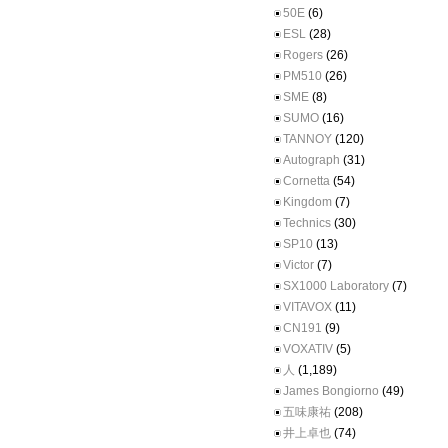
50E
(6)
ESL
(28)
Rogers
(26)
PM510
(26)
SME
(8)
SUMO
(16)
TANNOY
(120)
Autograph
(31)
Cornetta
(54)
Kingdom
(7)
Technics
(30)
SP10
(13)
Victor
(7)
SX1000 Laboratory
(7)
VITAVOX
(11)
CN191
(9)
VOXATIV
(5)
人
(1,189)
James Bongiorno
(49)
五味康祐
(208)
井上卓也
(74)