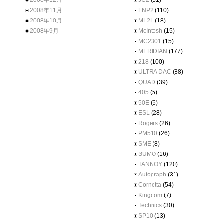
2008年12月
JC2
(31)
2008年11月
LNP2
(110)
2008年10月
ML2L
(18)
2008年9月
McIntosh
(15)
MC2301
(15)
MERIDIAN
(177)
218
(100)
ULTRA DAC
(88)
QUAD
(39)
405
(5)
50E
(6)
ESL
(28)
Rogers
(26)
PM510
(26)
SME
(8)
SUMO
(16)
TANNOY
(120)
Autograph
(31)
Cornetta
(54)
Kingdom
(7)
Technics
(30)
SP10
(13)