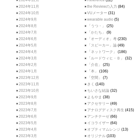
2024年12月
Reference
(12)
2024年11月
the Reviewの入力
(84)
2024年10月
VUメーター
(31)
2024年9月
wearable audio
(5)
2024年8月
「うつ・」
(25)
2024年7月
「かたち」
(9)
2024年6月
「オーディオ」考
(230)
2024年5月
「スピーカー」論
(49)
2024年4月
「ネットワーク」
(186)
2024年3月
「ルードウィヒ・Ｂ」
(32)
2024年2月
「介在」
(25)
2024年1月
「本」
(106)
2023年12月
「空間」
(7)
2023年11月
きく
(140)
2023年10月
ちいさな結論
(32)
2023年9月
よもやま
(38)
2023年8月
アクセサリー
(49)
2023年7月
アナログディスク再生
(415)
2023年6月
アンチテーゼ
(66)
2023年5月
イコライザー
(64)
2023年4月
オプティマムレンジ
(13)
2023年3月
オリジナル
(103)