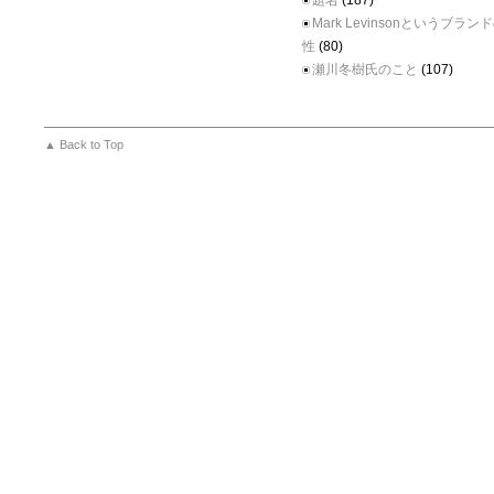
題名
(187)
Mark Levinsonというブラ
性
(80)
瀬川冬樹氏のこと
(107)
▲ Back to Top