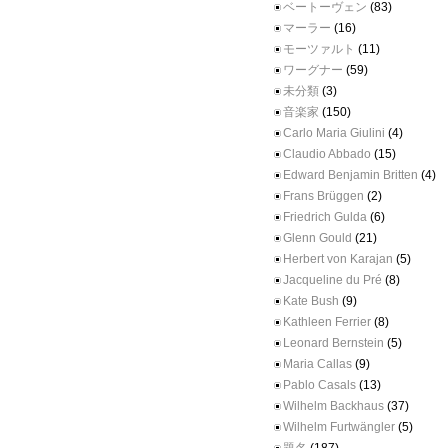
ベートーヴェン
(83)
マーラー
(16)
モーツァルト
(11)
ワーグナー
(59)
未分類
(3)
音楽家
(150)
Carlo Maria Giulini
(4)
Claudio Abbado
(15)
Edward Benjamin Britten
(4)
Frans Brüggen
(2)
Friedrich Gulda
(6)
Glenn Gould
(21)
Herbert von Karajan
(5)
Jacqueline du Pré
(8)
Kate Bush
(9)
Kathleen Ferrier
(8)
Leonard Bernstein
(5)
Maria Callas
(9)
Pablo Casals
(13)
Wilhelm Backhaus
(37)
Wilhelm Furtwängler
(5)