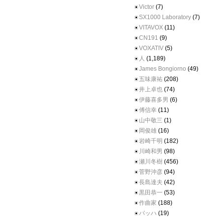
Victor
(7)
SX1000 Laboratory
(7)
VITAVOX
(11)
CN191
(9)
VOXATIV
(5)
人
(1,189)
James Bongiorno
(49)
五味康祐
(208)
井上卓也
(74)
伊藤喜多男
(6)
傅信幸
(11)
山中敬三
(1)
岡俊雄
(16)
岩崎千明
(182)
川崎和男
(98)
瀬川冬樹
(456)
菅野沖彦
(94)
長島達夫
(42)
黒田恭一
(53)
作曲家
(188)
バッハ
(19)