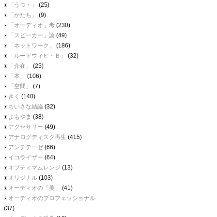
「うつ・」
(25)
「かたち」
(9)
「オーディオ」考
(230)
「スピーカー」論
(49)
「ネットワーク」
(186)
「ルードウィヒ・Ｂ」
(32)
「介在」
(25)
「本」
(106)
「空間」
(7)
きく
(140)
ちいさな結論
(32)
よもやま
(38)
アクセサリー
(49)
アナログディスク再生
(415)
アンチテーゼ
(66)
イコライザー
(64)
オプティマムレンジ
(13)
オリジナル
(103)
オーディオの「美」
(41)
オーディオのプロフェッショナル
(37)