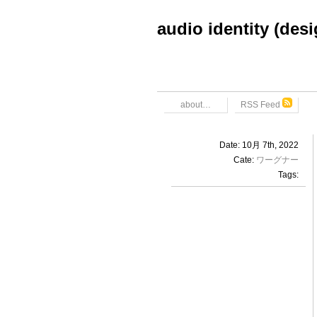
audio identity (des
about…
RSS Feed
Date: 10月 7th, 2022
Cate:
ワーグナー
Tags: