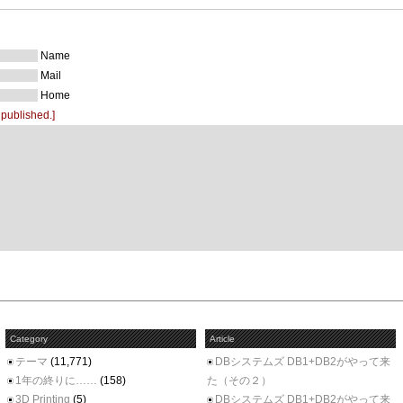
Name
Mail
Home
 published.]
Category
Article
テーマ
(11,771)
DBシステムズ DB1+DB2がやって来
1年の終りに……
(158)
た（その２）
3D Printing
(5)
DBシステムズ DB1+DB2がやって来