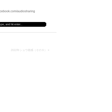
cebook.com/audiosharing
2022年ショウ雑感（その９）
»