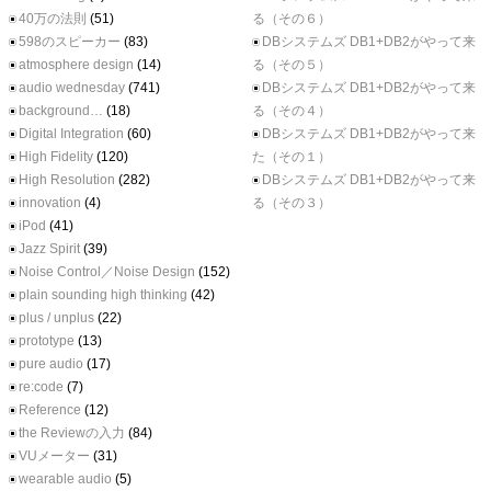
40万の法則
(51)
る（その６）
598のスピーカー
(83)
DBシステムズ DB1+DB2がやって来
atmosphere design
(14)
る（その５）
audio wednesday
(741)
DBシステムズ DB1+DB2がやって来
background…
(18)
る（その４）
Digital Integration
(60)
DBシステムズ DB1+DB2がやって来
High Fidelity
(120)
た（その１）
High Resolution
(282)
DBシステムズ DB1+DB2がやって来
innovation
(4)
る（その３）
iPod
(41)
Jazz Spirit
(39)
Noise Control／Noise Design
(152)
plain sounding high thinking
(42)
plus / unplus
(22)
prototype
(13)
pure audio
(17)
re:code
(7)
Reference
(12)
the Reviewの入力
(84)
VUメーター
(31)
wearable audio
(5)