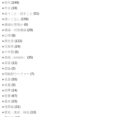
世代
(249)
中点
(19)
会うこと・話すこと
(51)
使いこなし
(158)
価値か意味か
(6)
価値・付加価値
(29)
公理
(9)
再生音
(122)
冗長性
(24)
十牛図
(5)
単純（simple）
(35)
原器
(12)
原論
(2)
同軸型ウーファー
(7)
名器
(55)
名盤
(3)
四季
(14)
型番
(67)
基本
(23)
境界線
(31)
変化・進化・純化
(13)