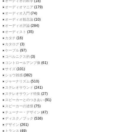
オーディオの科学
(18)
オーディオマニア
(179)
オーディオ入門
(74)
オーディオ観念論
(10)
オーディオ評論
(284)
オーディスト
(35)
カタチ
(16)
カタログ
(3)
ケーブル
(97)
コペルニクス的
(3)
コントロールアンプ像
(61)
サイズ
(101)
ショウ雑感
(382)
ジャーナリズム
(510)
ステレオサウンド
(241)
ステレオサウンド特集
(27)
スピーカーとのつきあい
(91)
スピーカーの述懐
(75)
チューナー・デザイン
(47)
ディスク／ブック
(536)
デザイン
(261)
トランス
(49)