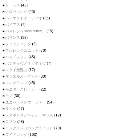
トーラス
(43)
ナロウレンジ
(20)
ハイエンドオーディオ
(35)
バイアス
(7)
バスレフ（bass reflex）
(15)
バランス
(18)
フィッティング
(3)
フルレンジユニット
(70)
ヘッドフォン
(45)
ポジティヴ／ネガティヴ
(7)
マタイ受難曲
(17)
マッスルオーディオ
(30)
マルチアンプ
(45)
モニタースピーカー
(22)
モノ
(30)
ユニバーサルウーファー
(54)
ラック
(27)
レスポンス／パフォーマンス
(12)
ロマン
(58)
ロングラン（ロングライフ）
(70)
ワイドレンジ
(163)