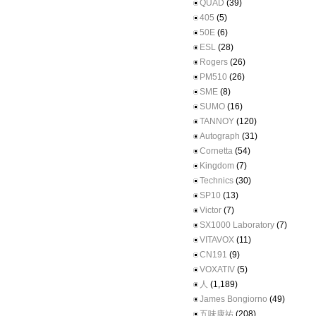
QUAD
(39)
405
(5)
50E
(6)
ESL
(28)
Rogers
(26)
PM510
(26)
SME
(8)
SUMO
(16)
TANNOY
(120)
Autograph
(31)
Cornetta
(54)
Kingdom
(7)
Technics
(30)
SP10
(13)
Victor
(7)
SX1000 Laboratory
(7)
VITAVOX
(11)
CN191
(9)
VOXATIV
(5)
人
(1,189)
James Bongiorno
(49)
五味康祐
(208)