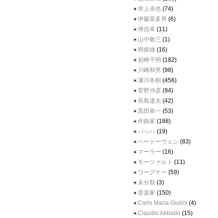
井上卓也
(74)
伊藤喜多男
(6)
傅信幸
(11)
山中敬三
(1)
岡俊雄
(16)
岩崎千明
(182)
川崎和男
(98)
瀬川冬樹
(456)
菅野沖彦
(94)
長島達夫
(42)
黒田恭一
(53)
作曲家
(188)
バッハ
(19)
ベートーヴェン
(83)
マーラー
(16)
モーツァルト
(11)
ワーグナー
(59)
未分類
(3)
音楽家
(150)
Carlo Maria Giulini
(4)
Claudio Abbado
(15)