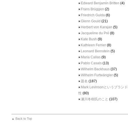
Edward Benjamin Britten
(4)
Frans Brüggen
(2)
Friedrich Gulda
(6)
Glenn Gould
(21)
Herbert von Karajan
(5)
Jacqueline du Pré
(8)
Kate Bush
(9)
Kathleen Ferrier
(8)
Leonard Bernstein
(5)
Maria Callas
(9)
Pablo Casals
(13)
Wilhelm Backhaus
(37)
Wilhelm Furtwängler
(5)
題名
(187)
Mark Levinsonというブラ
性
(80)
瀬川冬樹氏のこと
(107)
▲ Back to Top