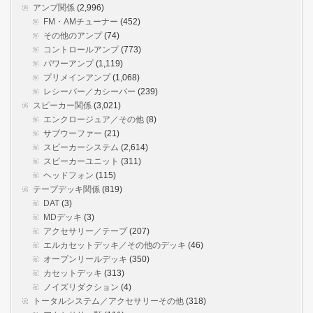
アンプ関係
(2,996)
FM・AMチューナー
(452)
その他のアンプ
(74)
コントロールアンプ
(773)
パワーアンプ
(1,119)
プリメインアンプ
(1,068)
レシーバー／カシーバー
(239)
スピーカー関係
(3,021)
エンクロージュア／その他
(8)
サブウーファー
(21)
スピーカーシステム
(2,614)
スピーカーユニット
(311)
ヘッドフォン
(115)
テープデッキ関係
(819)
DAT
(3)
MDデッキ
(3)
アクセサリー／テープ
(207)
エルカセットデッキ／その他のデッキ
(46)
オープンリールデッキ
(350)
カセットデッキ
(313)
ノイズリダクション
(4)
トータルシステム／アクセサリーその他
(318)