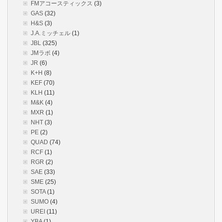
FMアコースティックス
(3)
GAS
(32)
H&S
(3)
J.A.ミッチェル
(1)
JBL
(325)
JMラボ
(4)
JR
(6)
K+H
(8)
KEF
(70)
KLH
(11)
M&K
(4)
MXR
(1)
NHT
(3)
PE
(2)
QUAD
(74)
RCF
(1)
RGR
(2)
SAE
(33)
SME
(25)
SOTA
(1)
SUMO
(4)
UREI
(11)
YBA
(1)