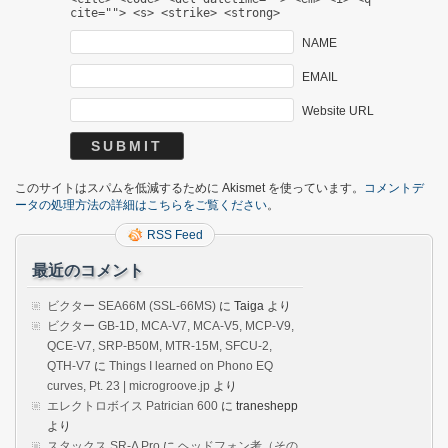
cite=""> <s> <strike> <strong>
NAME
EMAIL
Website URL
このサイトはスパムを低減するために Akismet を使っています。
コメントデ
ータの処理方法の詳細はこちらをご覧ください
。
RSS Feed
最近のコメント
ビクター SEA66M (SSL-66MS)
に
Taiga
より
ビクター GB-1D, MCA-V7, MCA-V5, MCP-V9,
QCE-V7, SRP-B50M, MTR-15M, SFCU-2,
QTH-V7
に
Things I learned on Phono EQ
curves, Pt. 23 | microgroove.jp
より
エレクトロボイス Patrician 600
に
traneshepp
より
スタックス SR-Λ Pro
に
ヘッドフォン考（その