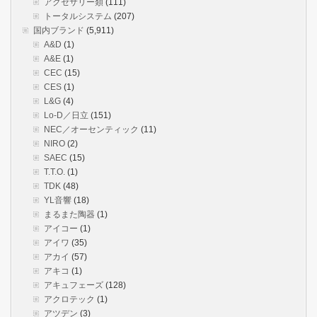
アクセサリー類
(111)
トータルシステム
(207)
国内ブランド
(5,911)
A&D
(1)
A&E
(1)
CEC
(15)
CES
(1)
L&G
(4)
Lo-D／日立
(151)
NEC／オーセンティック
(11)
NIRO
(2)
SAEC
(15)
T.T.O.
(1)
TDK
(48)
YL音響
(18)
まるまた陶器
(1)
アイコー
(1)
アイワ
(35)
アカイ
(57)
アキコ
(1)
アキュフェーズ
(128)
アクロテック
(1)
アツデン
(3)