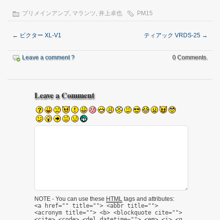
プリメインアンプ
,
マランツ
,
井上卓也
PM15
←
ビクター XL-V1
ティアック VRDS-25
→
Leave a comment ?
0 Comments.
Leave a Comment
NOTE - You can use these
HTML
tags and attributes:
<a href="" title=""> <abbr title="">
<acronym title=""> <b> <blockquote cite="">
<cite> <code> <del datetime=""> <em> <i> <q