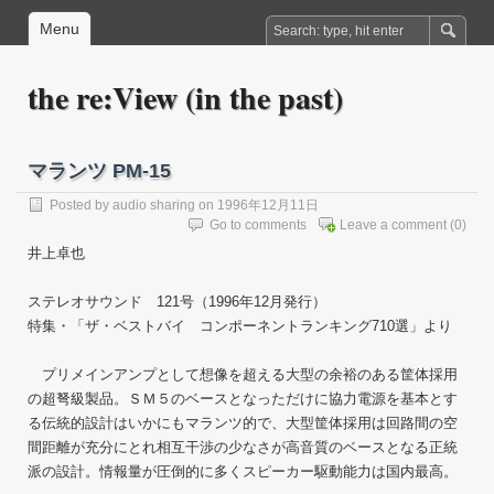
Menu
the re:View (in the past)
マランツ PM-15
Posted by
audio sharing
on 1996年12月11日
Go to comments
Leave a comment
(0)
井上卓也
ステレオサウンド 121号（1996年12月発行）
特集・「ザ・ベストバイ コンポーネントランキング710選」より
プリメインアンプとして想像を超える大型の余裕のある筐体採用
の超弩級製品。ＳＭ５のベースとなっただけに協力電源を基本とす
る伝統的設計はいかにもマランツ的で、大型筐体採用は回路間の空
間距離が充分にとれ相互干渉の少なさが高音質のベースとなる正統
派の設計。情報量が圧倒的に多くスピーカー駆動能力は国内最高。