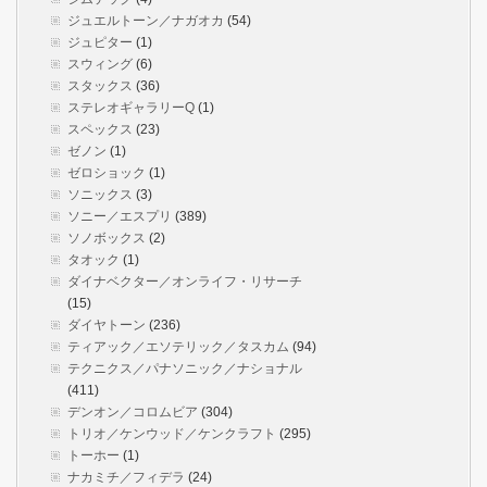
ジュエルトーン／ナガオカ
(54)
ジュピター
(1)
スウィング
(6)
スタックス
(36)
ステレオギャラリーQ
(1)
スペックス
(23)
ゼノン
(1)
ゼロショック
(1)
ソニックス
(3)
ソニー／エスプリ
(389)
ソノボックス
(2)
タオック
(1)
ダイナベクター／オンライフ・リサーチ
(15)
ダイヤトーン
(236)
ティアック／エソテリック／タスカム
(94)
テクニクス／パナソニック／ナショナル
(411)
デンオン／コロムビア
(304)
トリオ／ケンウッド／ケンクラフト
(295)
トーホー
(1)
ナカミチ／フィデラ
(24)