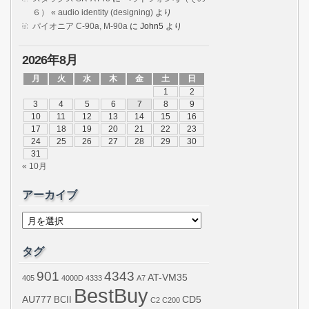
６） « audio identity (designing)
より
パイオニア C-90a, M-90a
に
John5
より
2026年8月
月
火
水
木
金
土
日
1
2
3
4
5
6
7
8
9
10
11
12
13
14
15
16
17
18
19
20
21
22
23
24
25
26
27
28
29
30
31
« 10月
アーカイブ
ア
ー
カ
イ
タグ
ブ
901
4343
AT-VM35
405
4000D
4333
A7
BestBuy
AU777
BCII
CD5
C2
C200