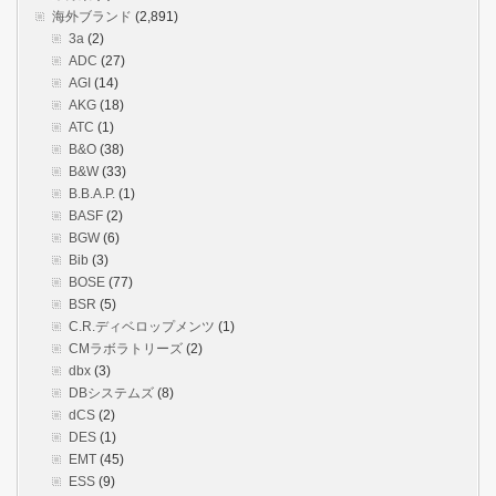
海外ブランド
(2,891)
3a
(2)
ADC
(27)
AGI
(14)
AKG
(18)
ATC
(1)
B&O
(38)
B&W
(33)
B.B.A.P.
(1)
BASF
(2)
BGW
(6)
Bib
(3)
BOSE
(77)
BSR
(5)
C.R.ディベロップメンツ
(1)
CMラボラトリーズ
(2)
dbx
(3)
DBシステムズ
(8)
dCS
(2)
DES
(1)
EMT
(45)
ESS
(9)