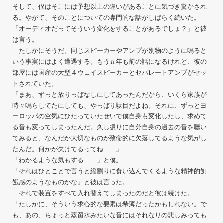
そして、僕はそこには予想以上の違いがあることに気づき驚かされ
る。やがて、そのことについての専門的な話がしばらく続いた。
「オーディオだってそういう変化をすることがあるでしょ？」と彼
は言う。
たしかにそうだ。同じスピーカーやアンプが別物のように鳴ると
いう事実にはよく遭遇する。もう五年も前の話になるけれど、彼の
部屋には国産の大型４ウェイスピーカーとセパレートアンプがセッ
トされていた。
「まあ、ずっと放りっぱなしにしてあったんだから、いくら家族が
時々鳴らしてたにしても、やっぱり駄目だよね。それに、ずっとヨ
ーロッパの空気にひたっていたせいで僕自身も変化したし、求めて
る音も変ってしまったんだ。久し振りに自分自身の過去の音を聴い
てみると、なんだか大切なものが致命的に欠落してるような気がし
たんだ。何かが欠けてるってね……」
「わかるような気もする……」と僕。
「それはひとことで言うと縦割りに食い込んでくるような精神的飢
餓感のようなものかな」と彼は言った。
それで装置をすべて入れ替えてしまったのだと彼は続けた。
「たしかに、そういう求心的な要素は希薄だったかもしれない。で
も、あの、ちょっと蒸留水みたいな音にはそれなりの悲しみっても