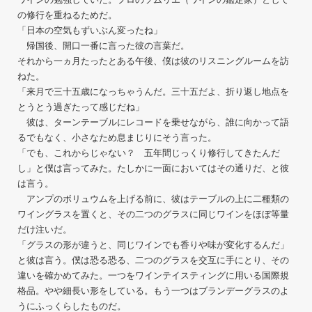
の修行を重ねるためだ。
「日本の空気もずいぶん変ったね」
帰国後、開口一番に言った彼の言葉だ。
それから一ヵ月たったとある午後、僕は彼のリスニングルームを訪
ねた。
「来月で三十五歳になっちゃうんだ。三十五だよ、折り返し地点を
とうとう過ぎたって感じだね」
彼は、ターンテーブルにレコードを乗せながら、誰に向かって語
るでもなく、小さなため息まじりにそう言った。
「でも、これからじゃない？ 五年間じっくり修行してきたんだ
し」と僕は言ってみた。たしかに一面においてはその通りだ、と彼
は言う。
アンプのボリュウムを上げる前に、彼はテーブルの上に二種類の
ワイングラスを置くと、その二つのグラスに同じワインをほぼ等量
だけ注いだ。
「グラスの形が違うと、同じワインでも香りや味が変化するんだ」
と彼は言う。僕は恐る恐る、二つのグラスを交互に手にとり、その
違いを確かめてみた。一つをワインテイスティングに用いる国際規
格品。やや細長い形をしている。もう一つはブランデーグラスのよ
うにふっくらしたものだ。