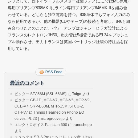
ンプとして、西ドイツ・ブルメスター社製フォノ(ここではMC専用)
専用プリアンプ838MKIIにライン専用プリアンプ846MK IIを組み合
わせている。どちらも独立電源を持つ。838単体でもフォノ入力のみ
なら使用できるが、他の機器(CDやテープ)の接続も考慮し、846と組
み合わせたとのことだ。パワーアンプはジャン・ヒラガ設計による
フランスのレクトロンJH50。出力管は5極管であるEL34をプッシュ
プル動作させ、出力トランスは英国パートリッジ社製の特注品を採
用している。
RSS Feed
最近のコメント
ビクター SEA66M (SSL-66MS)
に
Taiga
より
ビクター GB-1D, MCA-V7, MCA-V5, MCP-V9,
QCE-V7, SRP-B50M, MTR-15M, SFCU-2,
QTH-V7
に
Things I learned on Phono EQ
curves, Pt. 23 | microgroove.jp
より
エレクトロボイス Patrician 600
に
traneshepp
より
スタックス SR-Λ Pro
に
ヘッドフォン考（その