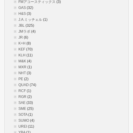
FMアコースティックス
(3)
GAS
(32)
H&S
(3)
J.A.ミッチェル
(1)
JBL
(325)
JMラボ
(4)
JR
(6)
K+H
(8)
KEF
(70)
KLH
(11)
M&K
(4)
MXR
(1)
NHT
(3)
PE
(2)
QUAD
(74)
RCF
(1)
RGR
(2)
SAE
(33)
SME
(25)
SOTA
(1)
SUMO
(4)
UREI
(11)
YBA
(1)