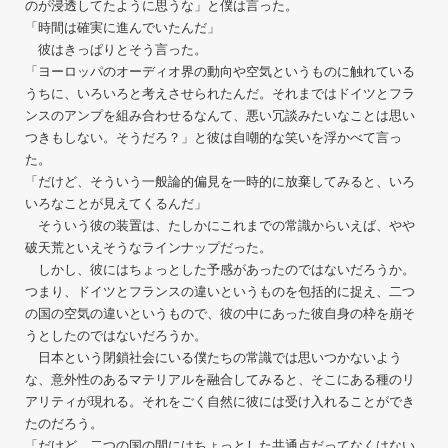
のが浸透してたように思うな」と僕は言った。
「時間は確実に進んでいたんだ」
彼はきっぱりとそう言った。
「ヨーロッパのオーディオ界の動向や空気というものに触れている
うちに、いろいろと考えさせられたんだ。それまではドイツとフラ
ンスのアンプを組み合わせるなんて、悪い冗談みたいなことは思い
つきもしない。そうだろ？」と彼は自嘲的な笑いを浮かべて言っ
た。
「だけど、そういう一般論的偏見を一時的に放棄してみると、いろ
いろなことが見えてくるんだ」
そういう彼の装置は、たしかにこれまでの常識からいえば、やや
破天荒といえそうなラインナップだった。
しかし、彼にはちょっとした予感があったのではないだろうか。
つまり、ドイツとフランスの違いというものを包括的に捉え、二つ
の国の空気の違いというもので、彼の中にあった彼自身の枠を崩そ
うとしたのではないだろうか。
日本という閉鎖社会にいる僕たちの常識では思いつかないよう
な、意外性のあるマテリアルを融合してみると、そこにある種のリ
アリティが現れる。それをごく自然に彼には受け入れることができ
たのだろう。
「だけど、二つの国の間にはちょっとした共通点だってなくはない