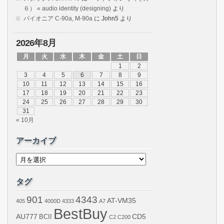
６） « audio identity (designing)
より
パイオニア C-90a, M-90a
に
John5
より
2026年8月
月
火
水
木
金
土
日
1
2
3
4
5
6
7
8
9
10
11
12
13
14
15
16
17
18
19
20
21
22
23
24
25
26
27
28
29
30
31
« 10月
アーカイブ
ア
ー
カ
イ
タグ
ブ
901
4343
AT-VM35
405
4000D
4333
A7
BestBuy
AU777
BCII
CD5
C2
C200