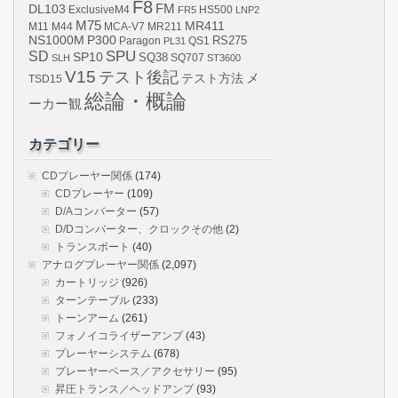
F8
DL103
FM
ExclusiveM4
FR5
HS500
LNP2
M75
MR411
M44
MCA-V7
MR211
M11
NS1000M
P300
RS275
Paragon
PL31
QS1
SPU
SD
SP10
SQ38
SLH
SQ707
ST3600
V15
テスト後記
メ
テスト方法
TSD15
総論・概論
ーカー観
カテゴリー
CDプレーヤー関係
(174)
CDプレーヤー
(109)
D/Aコンバーター
(57)
D/Dコンバーター、クロックその他
(2)
トランスボート
(40)
アナログプレーヤー関係
(2,097)
カートリッジ
(926)
ターンテーブル
(233)
トーンアーム
(261)
フォノイコライザーアンプ
(43)
プレーヤーシステム
(678)
プレーヤーベース／アクセサリー
(95)
昇圧トランス／ヘッドアンプ
(93)