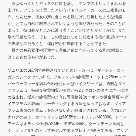
彼はゆっくりとディスクに針を落し、アンプのボリュうまみムを
上げた。フランスで買ったというパトリシア・カースの二枚目のＬ
Ｐ。なんだか、彼女の声に含まれる妖しげに屈折したような情感
が、とても自然に解放されていくような鳴り方だった。そのことに
よって、彼自身がどこかに辿り着くことができたかどうかは、また
別の問題だろう。でも、この音はたしかに前進する彼の意思の一つ
の表現なのだろうと、僕は密かに確信することができた。
響きの色彩変化や浮遊する音像と前に向かってくる音の対比に、
はっとさせるものがあった。
＊
ソムリエのS氏宅で使用されていたスピーカーは、マーチン・ロー
ガンのシークウェルIIで、フルレンジの静電型ユニットと25cmスー
パーウーファーを組み合わせたいわばハイブリッド型。透明なダイ
アフラムは、特殊な導電物質が表面から2ミクロンの深さに均一に埋
め込まれ、従来の静電型のように導電物質(カーボンや微金属粉)をダ
イアフラムの表面にコーティングする方法を採っておらず、ダイア
フラム表面の帯電ムラを起さない点が特徴とされている。入力はア
ナログのみで、カートリッジはMC型オルトフォンMC3000。トーン
アームはオラクル仕様のSME・モデル345S。ターンテーブル同じ
く、オラクル社のトップモデルであるプレミアMKIVである。プリア