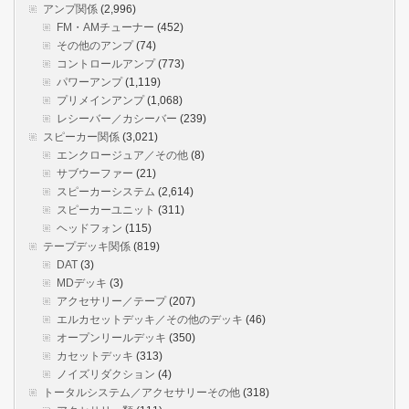
アンプ関係
(2,996)
FM・AMチューナー
(452)
その他のアンプ
(74)
コントロールアンプ
(773)
パワーアンプ
(1,119)
プリメインアンプ
(1,068)
レシーバー／カシーバー
(239)
スピーカー関係
(3,021)
エンクロージュア／その他
(8)
サブウーファー
(21)
スピーカーシステム
(2,614)
スピーカーユニット
(311)
ヘッドフォン
(115)
テープデッキ関係
(819)
DAT
(3)
MDデッキ
(3)
アクセサリー／テープ
(207)
エルカセットデッキ／その他のデッキ
(46)
オープンリールデッキ
(350)
カセットデッキ
(313)
ノイズリダクション
(4)
トータルシステム／アクセサリーその他
(318)