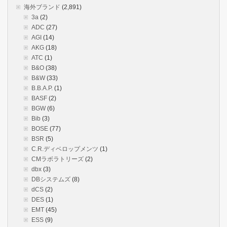
海外ブランド
(2,891)
3a
(2)
ADC
(27)
AGI
(14)
AKG
(18)
ATC
(1)
B&O
(38)
B&W
(33)
B.B.A.P.
(1)
BASF
(2)
BGW
(6)
Bib
(3)
BOSE
(77)
BSR
(5)
C.R.ディベロップメンツ
(1)
CMラボラトリーズ
(2)
dbx
(3)
DBシステムズ
(8)
dCS
(2)
DES
(1)
EMT
(45)
ESS
(9)