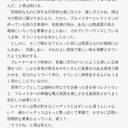
んだ」と彼は続ける。
「芸術的なものに対する日常的な感じ方とか、接し方とかね。僕は
その部分に賭けてみたんだ。だから、ブルメスターとレクトロンが
持っている音の立体感や、色彩感の深み、あるいは熟成度の高さ、
複雑にいろいろな要素がまじりあい、それでいてバランスしている
うま味、そういうものを生かしたかった」
たしかに、そこで聴かせてもらった音には異質なものが複雑にか
らみあい、共振しあい、それがよい意味で新しい味を発酵させてい
たような気がする。
プレーナータイプ特有の、音像に浮力がついたような漂いに立体
感をつけ、しかも音色の変化をややくすんだ落着きのある表現で聴
かせる。甘口のようでいて辛口、そういう二律背反するものをうま
く溶かしこんでいるのだ。
管球アンプとしては独特の辛口で引き締った音を持つレクトロン
と、ブルメスターの律儀な職人気質を感じさせる真面目さがうまく
反応した結果だろう。
「レクトロンは君が好きなジャディスとはずいぶん違うんじゃな
い？ 確かジャディスはもっと艶っぽくて華麗で、かすかに仄暗い
頽廃的な要素ももっている。違う？」
「そうだね」と僕は答えた。