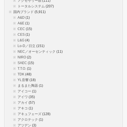
アクセサリー類
(111)
トータルシステム
(207)
国内ブランド
(5,911)
A&D
(1)
A&E
(1)
CEC
(15)
CES
(1)
L&G
(4)
Lo-D／日立
(151)
NEC／オーセンティック
(11)
NIRO
(2)
SAEC
(15)
T.T.O.
(1)
TDK
(48)
YL音響
(18)
まるまた陶器
(1)
アイコー
(1)
アイワ
(35)
アカイ
(57)
アキコ
(1)
アキュフェーズ
(128)
アクロテック
(1)
アツデン
(3)