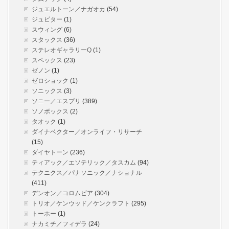
ジュエルトーン／ナガオカ
(54)
ジュピター
(1)
スウィング
(6)
スタックス
(36)
ステレオギャラリーQ
(1)
スペックス
(23)
ゼノン
(1)
ゼロショック
(1)
ソニックス
(3)
ソニー／エスプリ
(389)
ソノボックス
(2)
タオック
(1)
ダイナベクター／オンライフ・リサーチ
(15)
ダイヤトーン
(236)
ティアック／エソテリック／タスカム
(94)
テクニクス／パナソニック／ナショナル
(411)
デンオン／コロムビア
(304)
トリオ／ケンウッド／ケンクラフト
(295)
トーホー
(1)
ナカミチ／フィデラ
(24)