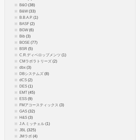
B&O
(38)
B&W
(33)
B.B.A.P.
(1)
BASF
(2)
BGW
(6)
Bib
(3)
BOSE
(77)
BSR
(5)
C.R.ディベロップメンツ
(1)
CMラボラトリーズ
(2)
dbx
(3)
DBシステムズ
(8)
dCS
(2)
DES
(1)
EMT
(45)
ESS
(9)
FMアコースティックス
(3)
GAS
(32)
H&S
(3)
J.A.ミッチェル
(1)
JBL
(325)
JMラボ
(4)