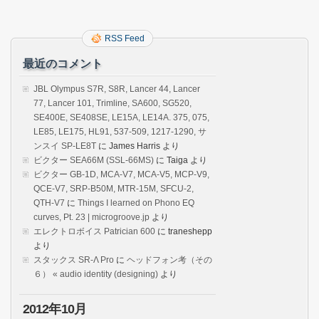
RSS Feed
最近のコメント
JBL Olympus S7R, S8R, Lancer 44, Lancer
77, Lancer 101, Trimline, SA600, SG520,
SE400E, SE408SE, LE15A, LE14A. 375, 075,
LE85, LE175, HL91, 537-509, 1217-1290, サ
ンスイ SP-LE8T
に
James Harris
より
ビクター SEA66M (SSL-66MS)
に
Taiga
より
ビクター GB-1D, MCA-V7, MCA-V5, MCP-V9,
QCE-V7, SRP-B50M, MTR-15M, SFCU-2,
QTH-V7
に
Things I learned on Phono EQ
curves, Pt. 23 | microgroove.jp
より
エレクトロボイス Patrician 600
に
traneshepp
より
スタックス SR-Λ Pro
に
ヘッドフォン考（その
６） « audio identity (designing)
より
2012年10月