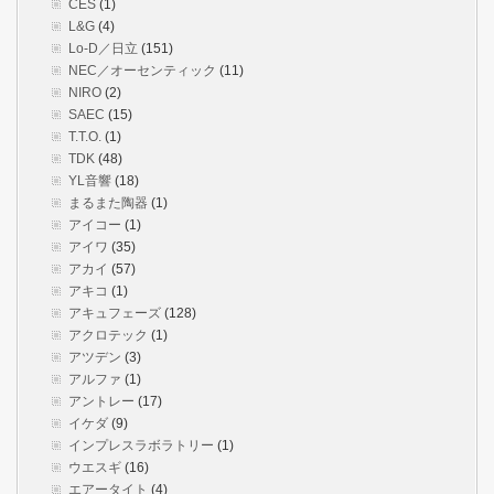
CES
(1)
L&G
(4)
Lo-D／日立
(151)
NEC／オーセンティック
(11)
NIRO
(2)
SAEC
(15)
T.T.O.
(1)
TDK
(48)
YL音響
(18)
まるまた陶器
(1)
アイコー
(1)
アイワ
(35)
アカイ
(57)
アキコ
(1)
アキュフェーズ
(128)
アクロテック
(1)
アツデン
(3)
アルファ
(1)
アントレー
(17)
イケダ
(9)
インプレスラボラトリー
(1)
ウエスギ
(16)
エアータイト
(4)