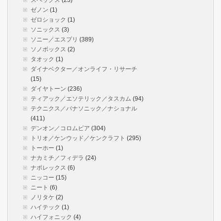
スペックス
(23)
ゼノン
(1)
ゼロショック
(1)
ソニックス
(3)
ソニー／エスプリ
(389)
ソノボックス
(2)
タオック
(1)
ダイナベクター／オンライフ・リサーチ
(15)
ダイヤトーン
(236)
ティアック／エソテリック／タスカム
(94)
テクニクス／パナソニック／ナショナル
(411)
デンオン／コロムビア
(304)
トリオ／ケンウッド／ケンクラフト
(295)
トーホー
(1)
ナカミチ／フィデラ
(24)
ナポレックス
(6)
ニッコー
(15)
ニート
(6)
ノリタケ
(2)
ハイテック
(1)
ハイフォニック
(4)