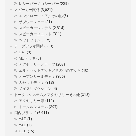
レシーバー／カシーバー
(239)
スピーカー関係
(3,021)
エンクロージュア／その他
(8)
サブウーファー
(21)
スピーカーシステム
(2,614)
スピーカーユニット
(311)
ヘッドフォン
(115)
テープデッキ関係
(819)
DAT
(3)
MDデッキ
(3)
アクセサリー／テープ
(207)
エルカセットデッキ／その他のデッキ
(46)
オープンリールデッキ
(350)
カセットデッキ
(313)
ノイズリダクション
(4)
トータルシステム／アクセサリーその他
(318)
アクセサリー類
(111)
トータルシステム
(207)
国内ブランド
(5,911)
A&D
(1)
A&E
(1)
CEC
(15)