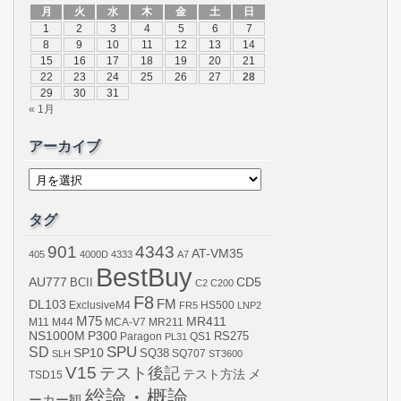
月
火
水
木
金
土
日
1
2
3
4
5
6
7
8
9
10
11
12
13
14
15
16
17
18
19
20
21
22
23
24
25
26
27
28
29
30
31
« 1月
アーカイブ
ア
ー
カ
イ
タグ
ブ
901
4343
AT-VM35
405
4000D
4333
A7
BestBuy
AU777
BCII
CD5
C2
C200
F8
DL103
FM
ExclusiveM4
FR5
HS500
LNP2
M75
MR411
M44
MCA-V7
MR211
M11
NS1000M
P300
RS275
Paragon
PL31
QS1
SPU
SD
SP10
SQ38
SLH
SQ707
ST3600
V15
テスト後記
メ
テスト方法
TSD15
総論・概論
ーカー観