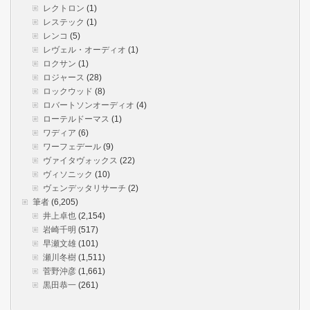
レクトロン
(1)
レステック
(1)
レンコ
(5)
レヴェル・オーディオ
(1)
ロクサン
(1)
ロジャース
(28)
ロックウッド
(8)
ロバートソンオーディオ
(4)
ローテルドーマス
(1)
ワディア
(6)
ワーフェデール
(9)
ヴァイタヴォックス
(22)
ヴィソニック
(10)
ヴェンデッタリサーチ
(2)
筆者
(6,205)
井上卓也
(2,154)
岩崎千明
(517)
早瀬文雄
(101)
瀬川冬樹
(1,511)
菅野沖彦
(1,661)
黒田恭一
(261)