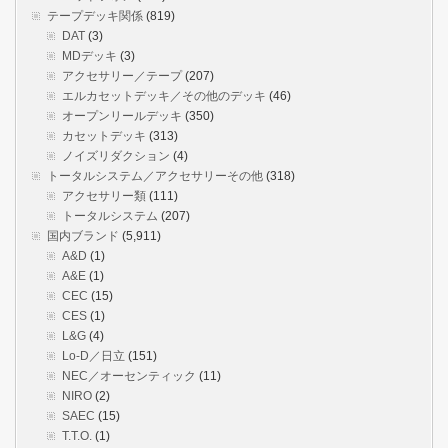
テープデッキ関係
(819)
DAT
(3)
MDデッキ
(3)
アクセサリー／テープ
(207)
エルカセットデッキ／その他のデッキ
(46)
オープンリールデッキ
(350)
カセットデッキ
(313)
ノイズリダクション
(4)
トータルシステム／アクセサリーその他
(318)
アクセサリー類
(111)
トータルシステム
(207)
国内ブランド
(5,911)
A&D
(1)
A&E
(1)
CEC
(15)
CES
(1)
L&G
(4)
Lo-D／日立
(151)
NEC／オーセンティック
(11)
NIRO
(2)
SAEC
(15)
T.T.O.
(1)