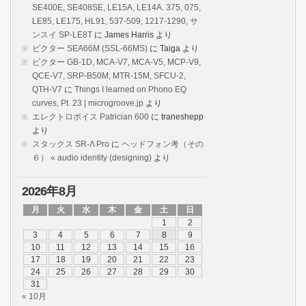
SE400E, SE408SE, LE15A, LE14A. 375, 075,
LE85, LE175, HL91, 537-509, 1217-1290, サ
ンスイ SP-LE8T
に
James Harris
より
ビクター SEA66M (SSL-66MS)
に
Taiga
より
ビクター GB-1D, MCA-V7, MCA-V5, MCP-V9,
QCE-V7, SRP-B50M, MTR-15M, SFCU-2,
QTH-V7
に
Things I learned on Phono EQ
curves, Pt. 23 | microgroove.jp
より
エレクトロボイス Patrician 600
に
traneshepp
より
スタックス SR-Λ Pro
に
ヘッドフォン考（その
６） « audio identity (designing)
より
2026年8月
月
火
水
木
金
土
日
1
2
3
4
5
6
7
8
9
10
11
12
13
14
15
16
17
18
19
20
21
22
23
24
25
26
27
28
29
30
31
« 10月