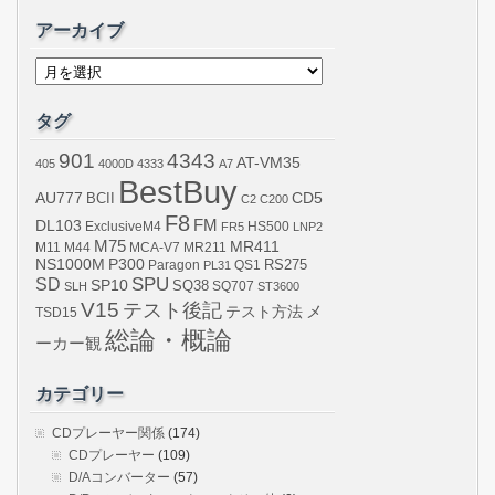
アーカイブ
ア
ー
カ
イ
タグ
ブ
901
4343
AT-VM35
405
4000D
4333
A7
BestBuy
AU777
BCII
CD5
C2
C200
F8
DL103
FM
ExclusiveM4
FR5
HS500
LNP2
M75
MR411
M44
MCA-V7
MR211
M11
NS1000M
P300
RS275
Paragon
PL31
QS1
SPU
SD
SP10
SQ38
SLH
SQ707
ST3600
V15
テスト後記
メ
テスト方法
TSD15
総論・概論
ーカー観
カテゴリー
CDプレーヤー関係
(174)
CDプレーヤー
(109)
D/Aコンバーター
(57)