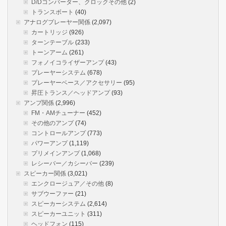
D/Dコンバーター、クロックその他
(2)
トランスボート
(40)
アナログプレーヤー関係
(2,097)
カートリッジ
(926)
ターンテーブル
(233)
トーンアーム
(261)
フォノイコライザーアンプ
(43)
プレーヤーシステム
(678)
プレーヤーベース／アクセサリー
(95)
昇圧トランス／ヘッドアンプ
(93)
アンプ関係
(2,996)
FM・AMチューナー
(452)
その他のアンプ
(74)
コントロールアンプ
(773)
パワーアンプ
(1,119)
プリメインアンプ
(1,068)
レシーバー／カシーバー
(239)
スピーカー関係
(3,021)
エンクロージュア／その他
(8)
サブウーファー
(21)
スピーカーシステム
(2,614)
スピーカーユニット
(311)
ヘッドフォン
(115)