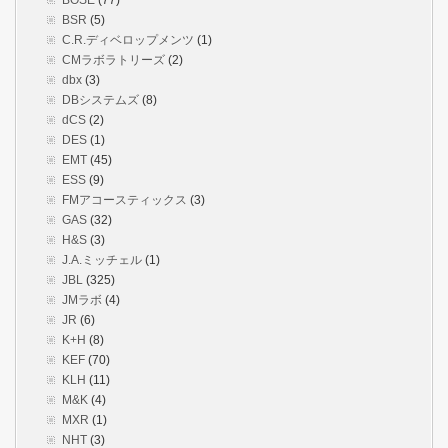
BOSE
(77)
BSR
(5)
C.R.ディベロップメンツ
(1)
CMラボラトリーズ
(2)
dbx
(3)
DBシステムズ
(8)
dCS
(2)
DES
(1)
EMT
(45)
ESS
(9)
FMアコースティックス
(3)
GAS
(32)
H&S
(3)
J.A.ミッチェル
(1)
JBL
(325)
JMラボ
(4)
JR
(6)
K+H
(8)
KEF
(70)
KLH
(11)
M&K
(4)
MXR
(1)
NHT
(3)