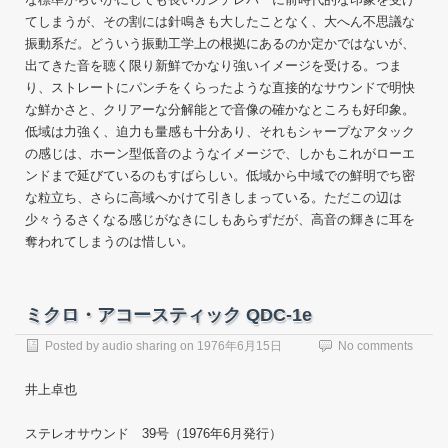
てしまうが、その割には針鳴きも大したことなく、大へん不思議な
振動系だ。どういう振動工学上の根拠にあるのか定かではないが、
出てきた音を聴く限り新鮮でかなり強いイメージを受ける。つま
り、ストレートにパンチをくらったような直接的なサウンドで明快
な鮮かさと、クリアーな分解能とで音像の確かなところも好印象。
低域は力強く、迫力も量感も十分あり、それもシャープなアタック
の感じは、ホーン型低音のようなイメージで、しかもこれがローエ
ンドまで延びているのもすばらしい。低域から中域での鮮明でち密
な粒立ち、さらに高域へかけて引きしまっている。ただこの辺は
少々うるさくなる感じがなきにしもあらずだが、高音の輝きに耳を
奪われてしまうのは惜しい。
ミクロ・アコースティック QDC-1e
Posted by
audio sharing
on
1976年6月15日
No comments
井上卓也
ステレオサウンド 39号（1976年6月発行）