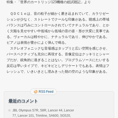
特集・「世界のカートリッジ123機種の総試聴記」より
ＱＤＣ１ｅは、音の粒子が細かく磨き込まれていて、カラリゼー
ションが少なく、ストレートでクールな印象がある。聴感上の帯域
バランスは巧みにコントロールされていてナチュラルであり、とか
く欠陥を見せやすい中低域から低域の音の姿・形が大変に見事であ
る。ヴォーカルは軽やかに、ナチュラルであり、伸びやかである。
ピアノは表情が豊かによく弾んで鳴る。
ステレオフォニックな音場感はタップリと広い空間を感じさせ、
パースペクティブも充分に再現する。音像定位はクッキリとシャー
プだが、鋭角的に過ぎることはない。プログラムソースにたいする
反応は早いタイプで、キビキビとしデリケートでもある。表情はフ
レッシュで、いきいきとし澄みきった朝の空のような印象がある。
RSS Feed
最近のコメント
JBL Olympus S7R, S8R, Lancer 44, Lancer
77, Lancer 101, Trimline, SA600, SG520,