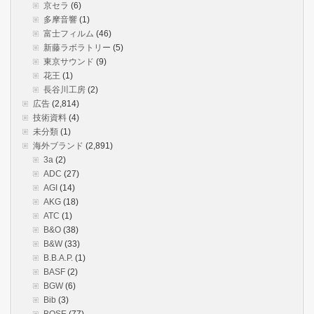
京セラ
(6)
多摩音響
(1)
富士フィルム
(46)
新藤ラボラトリー
(5)
東京サウンド
(9)
花王
(1)
長谷川工房
(2)
広告
(2,814)
技術資料
(4)
未分類
(1)
海外ブランド
(2,891)
3a
(2)
ADC
(27)
AGI
(14)
AKG
(18)
ATC
(1)
B&O
(38)
B&W
(33)
B.B.A.P.
(1)
BASF
(2)
BGW
(6)
Bib
(3)