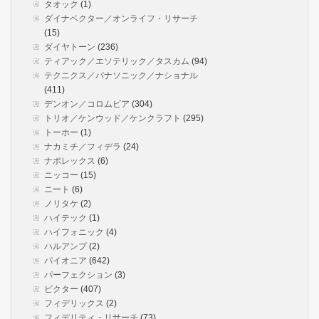
タオック
(1)
ダイナベクター／オンライフ・リサーチ
(15)
ダイヤトーン
(236)
ティアック／エソテリック／タスカム
(94)
テクニクス／パナソニック／ナショナル
(411)
デンオン／コロムビア
(304)
トリオ／ケンウッド／ケンクラフト
(295)
トーホー
(1)
ナカミチ／フィデラ
(24)
ナポレックス
(6)
ニッコー
(15)
ニート
(6)
ノリタケ
(2)
ハイテック
(1)
ハイフォニック
(4)
ハルアンプ
(2)
パイオニア
(642)
パーフェクション
(3)
ビクター
(407)
フィデリックス
(2)
フィデリティ・リサーチ
(73)