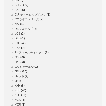
Bib
(3)
BOSE
(77)
BSR
(5)
C.R.ディベロップメンツ
(1)
CMラボラトリーズ
(2)
dbx
(3)
DBシステムズ
(8)
dCS
(2)
DES
(1)
EMT
(45)
ESS
(9)
FMアコースティックス
(3)
GAS
(32)
H&S
(3)
J.A.ミッチェル
(1)
JBL
(325)
JMラボ
(4)
JR
(6)
K+H
(8)
KEF
(70)
KLH
(11)
M&K
(4)
MXR
(1)