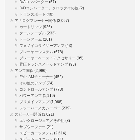
D/Aコンバーター
(57)
D/Dコンバーター、クロックその他
(2)
トランスボート
(40)
アナログプレーヤー関係
(2,097)
カートリッジ
(926)
ターンテーブル
(233)
トーンアーム
(261)
フォノイコライザーアンプ
(43)
プレーヤーシステム
(678)
プレーヤーベース／アクセサリー
(95)
昇圧トランス／ヘッドアンプ
(93)
アンプ関係
(2,996)
FM・AMチューナー
(452)
その他のアンプ
(74)
コントロールアンプ
(773)
パワーアンプ
(1,119)
プリメインアンプ
(1,068)
レシーバー／カシーバー
(239)
スピーカー関係
(3,021)
エンクロージュア／その他
(8)
サブウーファー
(21)
スピーカーシステム
(2,614)
スピーカーユニット
(311)