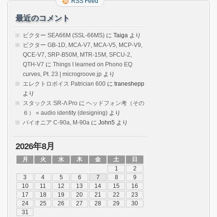
RSS Feed
最近のコメント
ビクター SEA66M (SSL-66MS)
に
Taiga
より
ビクター GB-1D, MCA-V7, MCA-V5, MCP-V9,
QCE-V7, SRP-B50M, MTR-15M, SFCU-2,
QTH-V7
に
Things I learned on Phono EQ
curves, Pt. 23 | microgroove.jp
より
エレクトロボイス Patrician 600
に
traneshepp
より
スタックス SR-Λ Pro
に
ヘッドフォン考（その
６） « audio identity (designing)
より
パイオニア C-90a, M-90a
に
John5
より
2026年8月
月
火
水
木
金
土
日
1
2
3
4
5
6
7
8
9
10
11
12
13
14
15
16
17
18
19
20
21
22
23
24
25
26
27
28
29
30
31