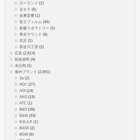
ローランド
(1)
京セラ
(6)
多摩音響
(1)
富士フィルム
(46)
新藤ラボラトリー
(5)
東京サウンド
(9)
花王
(1)
長谷川工房
(2)
広告
(2,814)
技術資料
(4)
未分類
(1)
海外ブランド
(2,891)
3a
(2)
ADC
(27)
AGI
(14)
AKG
(18)
ATC
(1)
B&O
(38)
B&W
(33)
B.B.A.P.
(1)
BASF
(2)
BGW
(6)