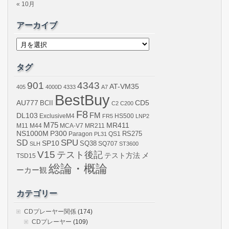
« 10月
アーカイブ
ア
ー
カ
イ
タグ
ブ
901
4343
AT-VM35
405
4000D
4333
A7
BestBuy
AU777
BCII
CD5
C2
C200
F8
DL103
FM
ExclusiveM4
FR5
HS500
LNP2
M75
MR411
M44
MCA-V7
MR211
M11
NS1000M
P300
RS275
Paragon
PL31
QS1
SPU
SD
SP10
SQ38
SLH
SQ707
ST3600
V15
テスト後記
メ
テスト方法
TSD15
総論・概論
ーカー観
カテゴリー
CDプレーヤー関係
(174)
CDプレーヤー
(109)