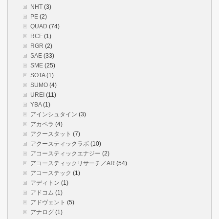
NHT
(3)
PE
(2)
QUAD
(74)
RCF
(1)
RGR
(2)
SAE
(33)
SME
(25)
SOTA
(1)
SUMO
(4)
UREI
(11)
YBA
(1)
アインシュタイン
(3)
アカペラ
(4)
アクースタット
(7)
アクースティックラボ
(10)
アコースティックエナジー
(2)
アコースティックリサーチ／AR
(54)
アコーステック
(1)
アディトン
(1)
アドコム
(1)
アドヴェント
(5)
アナログ
(1)