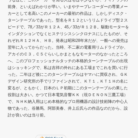
前身、といえばわかりが早い。いまやテープレコーダーの専業メー
カーとして名高いこのメーカーの最初の作品は、しかしディスク・
ターンテーブルであった。型名をＲ１２というリムドライブ型２ス
ピードで、78／33がＲ１２Ａ、45／33がＲ１２Ｂ。駆動モーターを
インダクションでなくヒステリシスシンクロナスにしたものが、そ
れぞれＲ１２ＨＡ、ＨＢ。発表は昭和28年末だが、一般への発売は
翌年に入ってからだった。当時、不二家の電蓄用リムドライブか、
アカイのＣ３，Ｃ５ぐらいしかまともなモーターのなかったところ
へ、このプロフェッショナルタッチの本格的ターンテーブルの出現
はショッキングで、私は吉祥の外れにある工場までこれを買いに行
った。二年ほど後にこのターンテーブルはヤマハに買収され、ＧＫ
デザイン研究所の手でリファインされて、ＫＴ１，ＫＴ１Ｈの名に
変るが、ともかく、日本のＬＰ初期にこのターンテーブルの果した
役割は大きい。かつて日本電気音響ＫＫ（現ＤＥＮＯＮ三鷹工場）
で、ＮＨＫ納入用はじめ本格的なプロ用機器の設計技術陣の中心人
物であった、谷勝馬、阿部美春、井上丘氏らの作品なのだから、設
計が良いのは当り前。