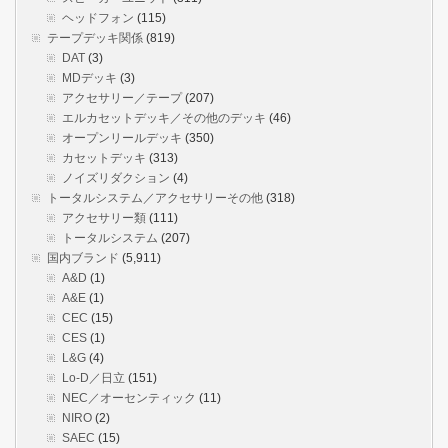
ヘッドフォン
(115)
テープデッキ関係
(819)
DAT
(3)
MDデッキ
(3)
アクセサリー／テープ
(207)
エルカセットデッキ／その他のデッキ
(46)
オープンリールデッキ
(350)
カセットデッキ
(313)
ノイズリダクション
(4)
トータルシステム／アクセサリーその他
(318)
アクセサリー類
(111)
トータルシステム
(207)
国内ブランド
(5,911)
A&D
(1)
A&E
(1)
CEC
(15)
CES
(1)
L&G
(4)
Lo-D／日立
(151)
NEC／オーセンティック
(11)
NIRO
(2)
SAEC
(15)