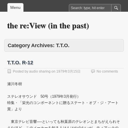
Menu
the re:View (in the past)
Category Archives:
T.T.O.
T.T.O. R-12
Posted by
audio sharing
on
1979年3月15日
No comments
瀬川冬樹
ステレオサウンド 50号（1979年3月発行）
特集・「栄光のコンポーネントに贈るステート・オブ・ジ・アート
賞」より
東京テレビ音響──といっても秋葉原のテレオンとまちがえられそ
うなほど、このメーカーを知る人はもはや少ないが、ティアックの