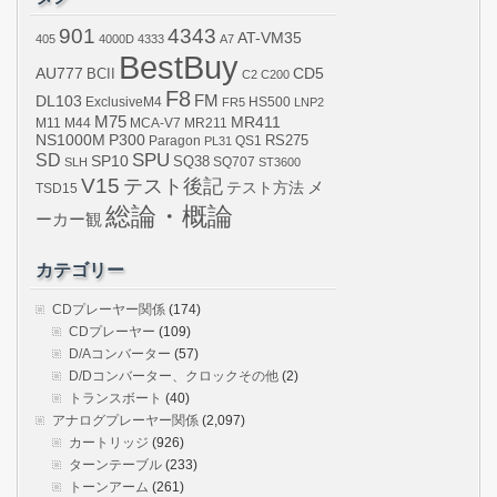
ブ
901
4343
AT-VM35
405
4000D
4333
A7
BestBuy
AU777
BCII
CD5
C2
C200
F8
DL103
FM
ExclusiveM4
FR5
HS500
LNP2
M75
MR411
M44
MCA-V7
MR211
M11
NS1000M
P300
RS275
Paragon
PL31
QS1
SPU
SD
SP10
SQ38
SLH
SQ707
ST3600
V15
テスト後記
メ
テスト方法
TSD15
総論・概論
ーカー観
カテゴリー
CDプレーヤー関係
(174)
CDプレーヤー
(109)
D/Aコンバーター
(57)
D/Dコンバーター、クロックその他
(2)
トランスボート
(40)
アナログプレーヤー関係
(2,097)
カートリッジ
(926)
ターンテーブル
(233)
トーンアーム
(261)