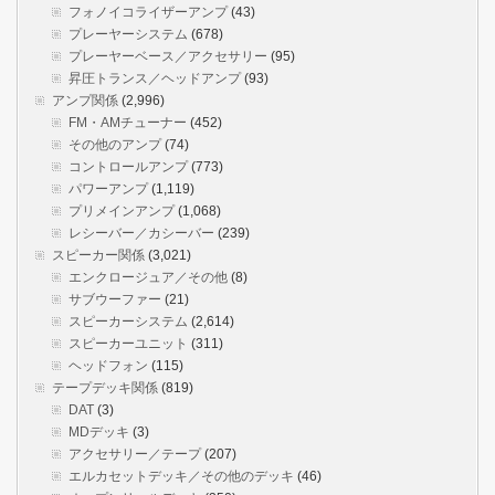
フォノイコライザーアンプ
(43)
プレーヤーシステム
(678)
プレーヤーベース／アクセサリー
(95)
昇圧トランス／ヘッドアンプ
(93)
アンプ関係
(2,996)
FM・AMチューナー
(452)
その他のアンプ
(74)
コントロールアンプ
(773)
パワーアンプ
(1,119)
プリメインアンプ
(1,068)
レシーバー／カシーバー
(239)
スピーカー関係
(3,021)
エンクロージュア／その他
(8)
サブウーファー
(21)
スピーカーシステム
(2,614)
スピーカーユニット
(311)
ヘッドフォン
(115)
テープデッキ関係
(819)
DAT
(3)
MDデッキ
(3)
アクセサリー／テープ
(207)
エルカセットデッキ／その他のデッキ
(46)