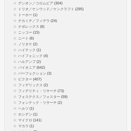
デンオン／コロムビア
(304)
トリオ／ケンウッド／ケンクラフト
(295)
トーホー
(1)
ナカミチ／フィデラ
(24)
ナポレックス
(6)
ニッコー
(15)
ニート
(6)
ノリタケ
(2)
ハイテック
(1)
ハイフォニック
(4)
ハルアンプ
(2)
パイオニア
(642)
パーフェクション
(3)
ビクター
(407)
フィデリックス
(2)
フィデリティ・リサーチ
(73)
フォステクス／フォスター
(59)
フォンテック・リサーチ
(2)
ヘルツ
(1)
ホシデン
(1)
マイクロ
(141)
マカラ
(1)