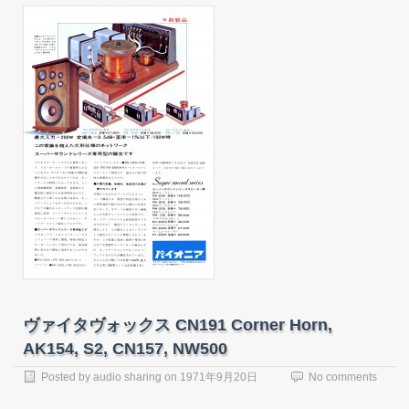
ヴァイタヴォックス CN191 Corner Horn,
AK154, S2, CN157, NW500
Posted by
audio sharing
on
1971年9月20日
No comments