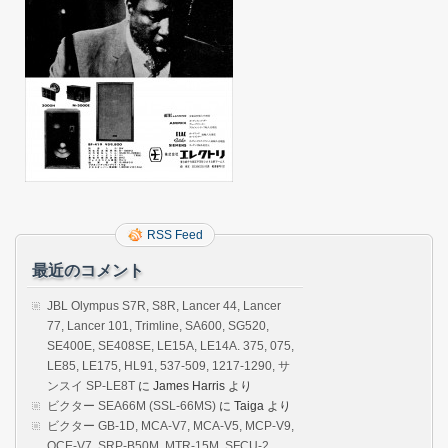
RSS Feed
最近のコメント
JBL Olympus S7R, S8R, Lancer 44, Lancer
77, Lancer 101, Trimline, SA600, SG520,
SE400E, SE408SE, LE15A, LE14A. 375, 075,
LE85, LE175, HL91, 537-509, 1217-1290, サ
ンスイ SP-LE8T
に
James Harris
より
ビクター SEA66M (SSL-66MS)
に
Taiga
より
ビクター GB-1D, MCA-V7, MCA-V5, MCP-V9,
QCE-V7, SRP-B50M, MTR-15M, SFCU-2,