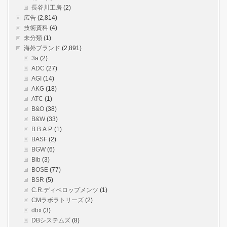
長谷川工房
(2)
広告
(2,814)
技術資料
(4)
未分類
(1)
海外ブランド
(2,891)
3a
(2)
ADC
(27)
AGI
(14)
AKG
(18)
ATC
(1)
B&O
(38)
B&W
(33)
B.B.A.P.
(1)
BASF
(2)
BGW
(6)
Bib
(3)
BOSE
(77)
BSR
(5)
C.R.ディベロップメンツ
(1)
CMラボラトリーズ
(2)
dbx
(3)
DBシステムズ
(8)