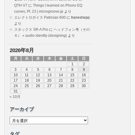
QTH-V7
に
Things I learned on Phono EQ
curves, Pt. 23 | microgroove.jp
より
エレクトロボイス Patrician 600
に
traneshepp
より
スタックス SR-Λ Pro
に
ヘッドフォン考（その
６） « audio identity (designing)
より
2026年8月
月
火
水
木
金
土
日
1
2
3
4
5
6
7
8
9
10
11
12
13
14
15
16
17
18
19
20
21
22
23
24
25
26
27
28
29
30
31
« 10月
アーカイブ
ア
ー
カ
イ
タグ