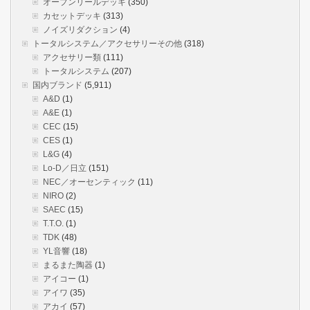
オープンリールデッキ
(350)
カセットデッキ
(313)
ノイズリダクション
(4)
トータルシステム／アクセサリーその他
(318)
アクセサリー類
(111)
トータルシステム
(207)
国内ブランド
(5,911)
A&D
(1)
A&E
(1)
CEC
(15)
CES
(1)
L&G
(4)
Lo-D／日立
(151)
NEC／オーセンティック
(11)
NIRO
(2)
SAEC
(15)
T.T.O.
(1)
TDK
(48)
YL音響
(18)
まるまた陶器
(1)
アイコー
(1)
アイワ
(35)
アカイ
(57)