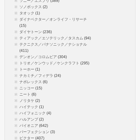
ソニー／エスプリ
(389)
ソノボックス
(2)
タオック
(1)
ダイナベクター／オンライフ・リサーチ
(15)
ダイヤトーン
(236)
ティアック／エソテリック／タスカム
(94)
テクニクス／パナソニック／ナショナル
(411)
デンオン／コロムビア
(304)
トリオ／ケンウッド／ケンクラフト
(295)
トーホー
(1)
ナカミチ／フィデラ
(24)
ナポレックス
(6)
ニッコー
(15)
ニート
(6)
ノリタケ
(2)
ハイテック
(1)
ハイフォニック
(4)
ハルアンプ
(2)
パイオニア
(642)
パーフェクション
(3)
ビクター
(407)