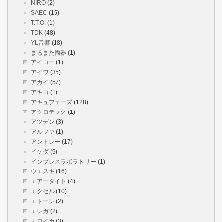
NIRO
(2)
SAEC
(15)
T.T.O.
(1)
TDK
(48)
YL音響
(18)
まるまた陶器
(1)
アイコー
(1)
アイワ
(35)
アカイ
(57)
アキコ
(1)
アキュフェーズ
(128)
アクロテック
(1)
アツデン
(3)
アルファ
(1)
アントレー
(17)
イケダ
(9)
インプレスラボラトリー
(1)
ウエスギ
(16)
エアータイト
(4)
エクセル
(10)
エトーン
(2)
エレガ
(2)
エロイカ
(3)