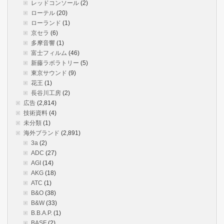
レッドコンソール
(2)
ローテル
(20)
ローランド
(1)
京セラ
(6)
多摩音響
(1)
富士フィルム
(46)
新藤ラボラトリー
(5)
東京サウンド
(9)
花王
(1)
長谷川工房
(2)
広告
(2,814)
技術資料
(4)
未分類
(1)
海外ブランド
(2,891)
3a
(2)
ADC
(27)
AGI
(14)
AKG
(18)
ATC
(1)
B&O
(38)
B&W
(33)
B.B.A.P.
(1)
BASF
(2)