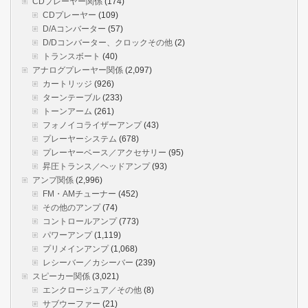
CDプレーヤー関係
(174)
CDプレーヤー
(109)
D/Aコンバーター
(57)
D/Dコンバーター、クロックその他
(2)
トランスボート
(40)
アナログプレーヤー関係
(2,097)
カートリッジ
(926)
ターンテーブル
(233)
トーンアーム
(261)
フォノイコライザーアンプ
(43)
プレーヤーシステム
(678)
プレーヤーベース／アクセサリー
(95)
昇圧トランス／ヘッドアンプ
(93)
アンプ関係
(2,996)
FM・AMチューナー
(452)
その他のアンプ
(74)
コントロールアンプ
(773)
パワーアンプ
(1,119)
プリメインアンプ
(1,068)
レシーバー／カシーバー
(239)
スピーカー関係
(3,021)
エンクロージュア／その他
(8)
サブウーファー
(21)