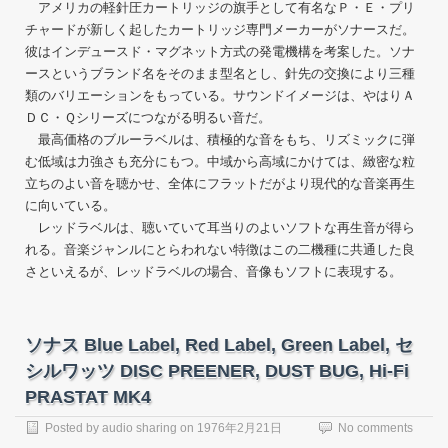
アメリカの軽針圧カートリッジの旗手として有名なＰ・Ｅ・プリ
チャードが新しく起したカートリッジ専門メーカーがソナースだ。
彼はインデュースド・マグネット方式の発電機構を考案した。ソナ
ースというブランド名をそのまま型名とし、針先の交換により三種
類のバリエーションをもっている。サウンドイメージは、やはりＡ
ＤＣ・Ｑシリーズにつながる明るい音だ。
最高価格のブルーラベルは、積極的な音をもち、リズミックに弾
む低域は力強さも充分にもつ。中域から高域にかけては、緻密な粒
立ちのよい音を聴かせ、全体にフラットだがより現代的な音楽再生
に向いている。
レッドラベルは、聴いていて耳当りのよいソフトな再生音が得ら
れる。音楽ジャンルにとらわれない特徴はこの二機種に共通した良
さといえるが、レッドラベルの場合、音像もソフトに表現する。
ソナス Blue Label, Red Label, Green Label, セ
シルワッツ DISC PREENER, DUST BUG, Hi-Fi
PRASTAT MK4
Posted by
audio sharing
on
1976年2月21日
No comments