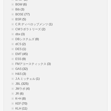
BGW
(6)
Bib
(3)
BOSE
(77)
BSR
(5)
C.R.ディベロップメンツ
(1)
CMラボラトリーズ
(2)
dbx
(3)
DBシステムズ
(8)
dCS
(2)
DES
(1)
EMT
(45)
ESS
(9)
FMアコースティックス
(3)
GAS
(32)
H&S
(3)
J.A.ミッチェル
(1)
JBL
(325)
JMラボ
(4)
JR
(6)
K+H
(8)
KEF
(70)
KLH
(11)