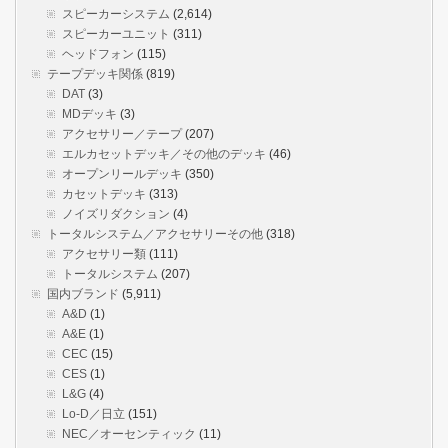
スピーカーシステム
(2,614)
スピーカーユニット
(311)
ヘッドフォン
(115)
テープデッキ関係
(819)
DAT
(3)
MDデッキ
(3)
アクセサリー／テープ
(207)
エルカセットデッキ／その他のデッキ
(46)
オープンリールデッキ
(350)
カセットデッキ
(313)
ノイズリダクション
(4)
トータルシステム／アクセサリーその他
(318)
アクセサリー類
(111)
トータルシステム
(207)
国内ブランド
(5,911)
A&D
(1)
A&E
(1)
CEC
(15)
CES
(1)
L&G
(4)
Lo-D／日立
(151)
NEC／オーセンティック
(11)