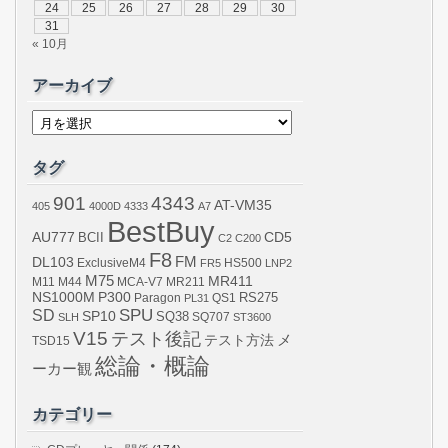
24
25
26
27
28
29
30
31
« 10月
アーカイブ
ア
ー
カ
イ
タグ
ブ
901
4343
AT-VM35
405
4000D
4333
A7
BestBuy
AU777
BCII
CD5
C2
C200
F8
DL103
FM
ExclusiveM4
FR5
HS500
LNP2
M75
MR411
M44
MCA-V7
MR211
M11
NS1000M
P300
RS275
Paragon
PL31
QS1
SPU
SD
SP10
SQ38
SLH
SQ707
ST3600
V15
テスト後記
メ
テスト方法
TSD15
総論・概論
ーカー観
カテゴリー