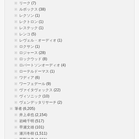
リーク
(7)
ルボックス
(38)
レクソン
(1)
レクトロン
(1)
レステック
(1)
レンコ
(5)
レヴェル・オーディオ
(1)
ロクサン
(1)
ロジャース
(28)
ロックウッド
(8)
ロバートソンオーディオ
(4)
ローテルドーマス
(1)
ワディア
(6)
ワーフェデール
(9)
ヴァイタヴォックス
(22)
ヴィソニック
(10)
ヴェンデッタリサーチ
(2)
筆者
(6,205)
井上卓也
(2,154)
岩崎千明
(517)
早瀬文雄
(101)
瀬川冬樹
(1,511)