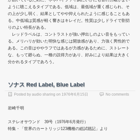
ように聴こえるタイプである。低域は、最低域が重く感じられ、そ
の上が少し弱く、結果としてやや抑えられたように感じることもあ
る。中低域は質感が軽く響きはキレイだ。性質は少しドライで割切
りのよい特長がある。
レッドラベルは、コントラストが強い押出しのよい音をもってい
る。メリハリが効いた明快な感じは開放感があり、力強く男性的で
ある。この音はややラフではあるが力感があるために、ストレート
な、もって廻らぬ、一種の説得力があり、好みにより結果は大きく
分かれるタイプであろう。
ソナス Red Label, Blue Label
Posted by
audio sharing
on
1976年6月15日
No comments
岩崎千明
ステレオサウンド 39号（1976年6月発行）
特集・「世界のカートリッジ123機種の総試聴記」より