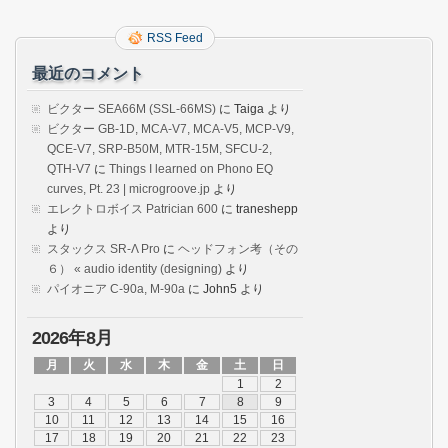
RSS Feed
最近のコメント
ビクター SEA66M (SSL-66MS)
に
Taiga
より
ビクター GB-1D, MCA-V7, MCA-V5, MCP-V9,
QCE-V7, SRP-B50M, MTR-15M, SFCU-2,
QTH-V7
に
Things I learned on Phono EQ
curves, Pt. 23 | microgroove.jp
より
エレクトロボイス Patrician 600
に
traneshepp
より
スタックス SR-Λ Pro
に
ヘッドフォン考（その
６） « audio identity (designing)
より
パイオニア C-90a, M-90a
に
John5
より
2026年8月
月
火
水
木
金
土
日
1
2
3
4
5
6
7
8
9
10
11
12
13
14
15
16
17
18
19
20
21
22
23