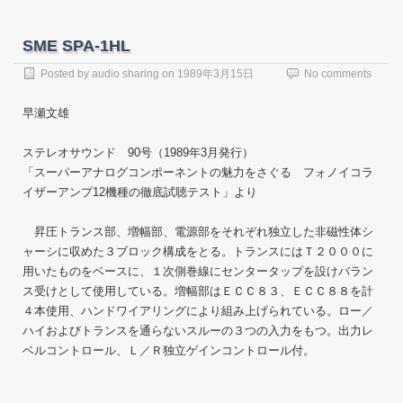
SME SPA-1HL
Posted by
audio sharing
on
1989年3月15日
No comments
早瀬文雄
ステレオサウンド 90号（1989年3月発行）
「スーパーアナログコンポーネントの魅力をさぐる フォノイコラ
イザーアンプ12機種の徹底試聴テスト」より
昇圧トランス部、増幅部、電源部をそれぞれ独立した非磁性体シ
ャーシに収めた３ブロック構成をとる。トランスにはＴ２０００に
用いたものをベースに、１次側巻線にセンタータップを設けバラン
ス受けとして使用している。増幅部はＥＣＣ８３、ＥＣＣ８８を計
４本使用、ハンドワイアリングにより組み上げられている。ロー／
ハイおよびトランスを通らないスルーの３つの入力をもつ。出力レ
ベルコントロール、Ｌ／Ｒ独立ゲインコントロール付。