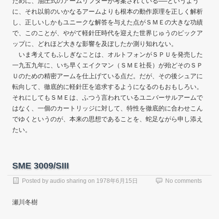
ために、油圧式のアームリフターが考案されている──というよう
に、それ以前のいかなるアームよりも根本の動作原理を正しく解析
し、正しいしかもユニークな解答を与えた点がＳＭＥの大きな功績
で、このことが、やがて軽針圧時代を迎えた世界じゅうのピックア
ップに、どれほど大きな影響を及ぼしたか測り知れない。
いま考えてもふしぎなことは、オルトフォンがＳＰＵを発売した
一九五九年に、いち早くエイクマン（ＳＭＥ社長）が殆どそのＳＰ
Ｕのための精密アームを仕上げている点だ。だが、その後シュアに
転向して、徹底的に軽針圧を追求するようになるのもおもしろい。
それにしてもＳＭＥは、ふつう言われているユニバーサルアームで
はなく、一個のカートリッジに対して、特性を徹底的に合わせこん
でゆくというのが、本来の思想であることを、蛇足ながら申し添え
たい。
SME 3009/SIII
Posted by
audio sharing
on
1978年6月15日
No comments
瀬川冬樹