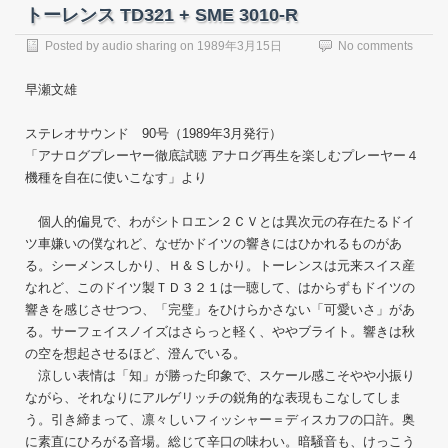
トーレンス TD321 + SME 3010-R
Posted by
audio sharing
on
1989年3月15日
No comments
早瀬文雄
ステレオサウンド 90号（1989年3月発行）
「アナログプレーヤー徹底試聴 アナログ再生を楽しむプレーヤー４
機種を自在に使いこなす」より
個人的偏見で、わがシトロエン２ＣＶとは異次元の存在たるドイ
ツ車嫌いの僕なれど、なぜかドイツの響きにはひかれるものがあ
る。シーメンスしかり、Ｈ＆Ｓしかり。トーレンスは元来スイス産
なれど、このドイツ製ＴＤ３２１は一聴して、はからずもドイツの
響きを感じさせつつ、「完璧」をひけらかさない「可愛いさ」があ
る。サーフェイスノイズはさらっと軽く、ややブライト。響きは秋
の空を想起させるほど、澄んでいる。
涼しい表情は「知」が勝った印象で、スケール感こそやや小振り
ながら、それなりにアルゲリッチの鋭角的な表現もこなしてしま
う。引き締まって、凛々しいフィッシャー＝ディスカフの口許。奥
に素直にひろがる音場。総じて辛口の味わい。暗騒音も、けっこう