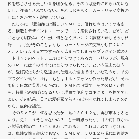
位を感じさせる美しい音を聴かせる。その点は意外に知られていな
いし、評価もされていない。それはおそらく、カートリッジ交換の
しにくさが大きく影響している。
たしかに、理論的には新しいＳＭＥに、優れた点はいくつもあ
る。構造もデザインもユニークで、よく消化されている。だが、ど
ことなく馴染みにくい形。何となく扱いにくく調整の難しそうな格
好……。だがそのことよりも、カートリッジの交換がしにくいこ
と、というより日本ですっかり広まってしまったプラグイン式のカ
ートリッジのヘッドシェルにとりつけてあるカートリッジが、現在
のＳＭＥにはそのままではとりつけられない、という理由のほう
が、愛好家たちから敬遠された最大の理由ではないだろうか。その
プラグイン式シェルは、もとはオルトフォンが作った形だが、それ
を広く日本に普及させたのは、ＳＭＥの旧型で、そのＳＭＥが自
ら、軽量化の妨げになるという理由で便利なコネクターを捨ててし
まい、その結果、日本の愛好家からそっぽを向かれてしまったのだ
から、皮肉な話だ。
そのＳＭＥが、何を思ったか、あの３０１２を、再び市販すると
いう。え！ うそじゃないの？ と一瞬思ったが、目の前に置かれ
た製品を眺めて、いじりまわしてみると、これは冗談でもなけれ
ば、単純な懐古趣味でもなく、ＳＭＥが、３０１２を現代に復活さ