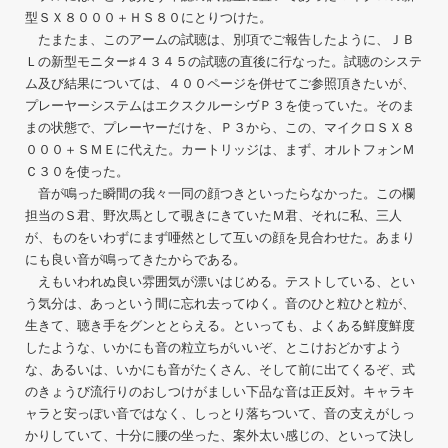
型ＳＸ８０００＋ＨＳ８０にとりつけた。
たまたま、このアームの試聴は、別項でご報告したように、ＪＢ
Ｌの新型モニター♯４３４５の試聴の直後に行なった。試聴のシステ
ム及び結果については、４００ページを併せてご参照頂きたいが、
プレーヤーシステムはエクスクルーシヴＰ３を使っていた。そのま
まの状態で、プレーヤーだけを、Ｐ３から、この、マイクロＳＸ８
０００＋ＳＭＥに代えた。カートリッジは、まず、オルトフォンＭ
Ｃ３０を使った。
音が鳴った瞬間の我々一同の顔つきといったらなかった。この欄
担当のＳ君、野次馬として覗きにきていたＭ君、それに私、三人
が、ものをいわずにまず唖然として互いの顔を見合わせた。あまり
にも良い音が鳴ってきたからである。
えもいわれぬ良い雰囲気が漂いはじめる。テストしている、とい
う気分は、あっという間に忘れ去ってゆく。音のひと粒ひと粒が、
生きて、聴き手をグンととらえる。といっても、よくある鮮度鮮度
したような、いかにも音の粒立ちがいいぞ、とこけおどかすよう
な、あるいは、いかにも音がたくさん、そして前に出てくるぞ、式
のきょうび流行りのおしつけがましい下品な音は正反対。キャラキ
ャラと安っぽい音ではなく、しっとり落ちついて、音の支えがしっ
かりしていて、十分に腰の坐った、案外太い感じの、といって決し