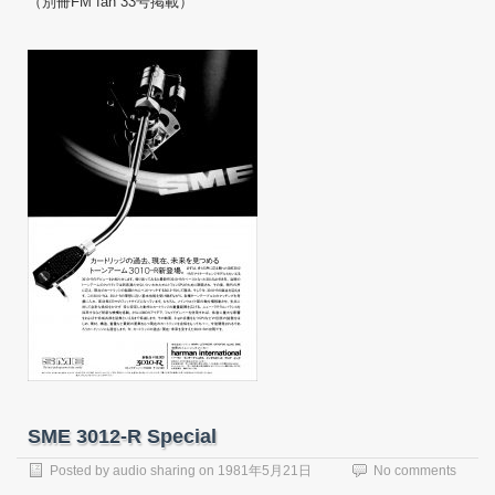
（別冊FM fan 33号掲載）
SME 3012-R Special
Posted by
audio sharing
on
1981年5月21日
No comments