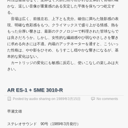
かな、逞しい音像が重量感のある安定した平衡を保ちつつ屹立す
る。
音場は広く、前後左右、上下とも充分。確信に満ちた陰影感の表
現、明確な色彩感をもつ。クライマックスで盛り上がる情感、熱を
もった分厚い響きは、最新のテクノロジーで料理された管球ならで
は良さだろうか。しかし、女性的な繊細感やひ弱なやさしさを響き
に求める向きには不適。内蔵のアッテネーターを通すと、こういっ
た性格は、やや影をひそめ、もうすこし穏やかな響きになるが、基
本的な変化はない。
カートリッジの変化にも敏感に反応し、使いこなしの楽しみは大
きい。
AR ES-1 + SME 3010-R
Posted by
audio sharing
on
1989年3月15日
No comments
早瀬文雄
ステレオサウンド 90号（1989年3月発行）