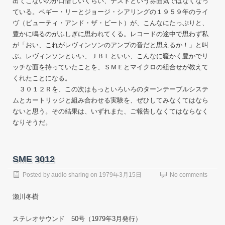
出てこないのが口惜しいくらい、テストという雰囲気ではなくなっ
ている。ペギー・リーとジョージ・シアリングの１９５９年のライ
ヴ（ビューティ・アンド・ザ・ビート）が、こんなにたっぷりと、
豊かに鳴るのがふしぎに思われてくる。レコードの途中で思わず私
が「おい、これがレヴィンソンのアンプの音だと思えるか！」と叫
ぶ。レヴィンソンといい、ＪＢＬといい、こんなに暖かく豊かでリ
ッチな面を持っていたことを、ＳＭＥとマイクロの組合せが教えて
くれたことになる。
３０１２Ｒを、この次はもっといろいろのターンテーブルシステ
ムとカートリッジと組み合わせる実験を、ぜひしてみなくてはなら
ないと思う。その結果は、いずれまた、ご報告しなくてはならなく
なりそうだ。
SME 3012
Posted by
audio sharing
on
1979年3月15日
No comments
瀬川冬樹
ステレオサウンド 50号（1979年3月発行）