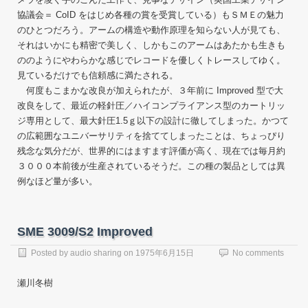
協議会＝ CoID をはじめ各種の賞を受賞している）もＳＭＥの魅力
のひとつだろう。アームの構造や動作原理を知らない人が見ても、
それはいかにも精密で美しく、しかもこのアームはあたかも生きも
ののようにやわらかな感じでレコードを優しくトレースしてゆく。
見ているだけでも信頼感に満たされる。
何度もこまかな改良が加えられたが、３年前に Improved 型で大
改良をして、最近の軽針圧／ハイコンプライアンス型のカートリッ
ジ専用として、最大針圧1.5ｇ以下の設計に徹してしまった。かつて
の広範囲なユニバーサリティを捨ててしまったことは、ちょっぴり
残念な気分だが、世界的にはますます評価が高く、現在では毎月約
３０００本前後が生産されているそうだ。この種の製品としては異
例なほど量が多い。
SME 3009/S2 Improved
Posted by
audio sharing
on
1975年6月15日
No comments
瀬川冬樹