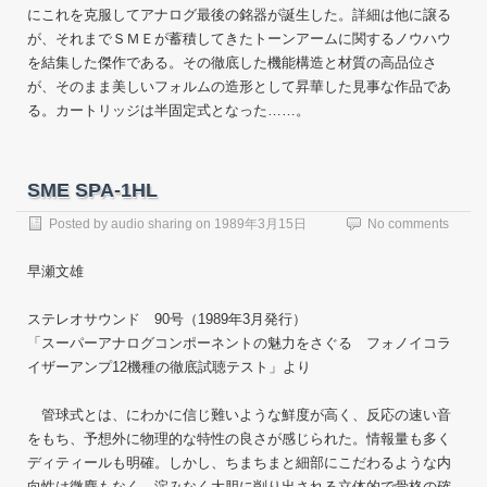
にこれを克服してアナログ最後の銘器が誕生した。詳細は他に譲る
が、それまでＳＭＥが蓄積してきたトーンアームに関するノウハウ
を結集した傑作である。その徹底した機能構造と材質の高品位さ
が、そのまま美しいフォルムの造形として昇華した見事な作品であ
る。カートリッジは半固定式となった……。
SME SPA-1HL
Posted by
audio sharing
on
1989年3月15日
No comments
早瀬文雄
ステレオサウンド 90号（1989年3月発行）
「スーパーアナログコンポーネントの魅力をさぐる フォノイコラ
イザーアンプ12機種の徹底試聴テスト」より
管球式とは、にわかに信じ難いような鮮度が高く、反応の速い音
をもち、予想外に物理的な特性の良さが感じられた。情報量も多く
ディティールも明確。しかし、ちまちまと細部にこだわるような内
向性は微塵もなく、淀みなく大胆に削り出される立体的で骨格の確