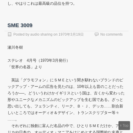
し、やはりこれは最高級の品位を持つ。
SME 3009
Posted by
audio sharing
on
1970年3月19日
No comments
瀬川冬樹
ステレオ 4月号（1970年3月発行）
「世界の名器」より
英誌「グラモフォン」にＳＭＥという聞き馴れないブランドのピ
ックアップ・アームの広告を見たのは、10年以上も昔のことだった
ろうか──。どういうわけかイギリスという国は、古くから変わった
形やユニークなメカニズムのピックアップを生む国である。ざっと
思い出しても、フェランティ、リーク、Ｂ・Ｊ、デッカ……割合新
しいところではオーディオ＆デザイン、トランスクリプター等々
……。
それぞれに独創に富んだ名品の中で、ひとりＳＭＥだけか、アメ
↑
Top
リカや日本の、オーディオ・マニアをはじめとする国際的な名声と