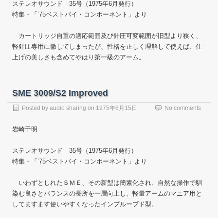
ステレオサウンド 35号（1975年6月発行）
特集・「’75ベストバイ・コンポーネント」より
カートリッジ自重の適応範囲及び針圧可変範囲が旧型より狭く、
軽針圧専用に徹してしまったが、性格を正しく理解して使えば、仕
上げの美しさも含めてやはり第一級のアーム。
SME 3009/S2 Improved
Posted by
audio sharing
on
1975年6月15日
No comments
岩崎千明
ステレオサウンド 35号（1975年6月発行）
特集・「’75ベストバイ・コンポーネント」より
いわずとしれたＳＭＥ、その新型は簡素化され、自然な操作で馴
染む良さとバランスの長所を一層向上し、軽量アームのマニア用と
してますます使いやすくなったインプルーブド型。