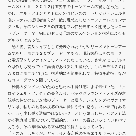
ーム３００９、３０１２は世界中のトーンアームの範となった。し
かし、オルトフォンとともにその４ピンのカートリッジ・シェル交
換システムの提唱者自らが、後に理想としたトーンアームはインテ
グラル。そのシリーズＶの性能をフルに発揮すべく開発したレコー
ドプレーヤーが、独自のゼロＱ理論のサスペンション構造によるモ
デル３０であった。
その後、普及タイプとして発表されたのがシリーズIVトーンアー
ムであり、モデル２０プレーヤーである。現行製品はそのモーター
と電源部をリファインしてＭＫ２になっている。さすがにモデル３
０は作りも凝っていて高価であり受注生産だが、このモデル２０は
カタログモデルだけに、構造的にも簡略化して、特徴を維持しなが
らコストダウンを図っている。
独特のダンピングのためと思われる音触感にまず気づいた。「ク
ロイツェル・ソナタ」の楽音より、バックグラウンド・ノイズが超
低域の伸びのせいか他のプレーヤーと違う。シェリングのヴァイオ
リンは、粘りのある温度感の高い音にやや戸惑う。いい音ではある
が、もう少し鋭く透徹ではないか？ という気もした。ピアノも温
かく弾力感に富んでいて官能的だ。ＳＭＥの音といってよいもので
あろう、その厚味のある立体感は説得力をもっている。
「トスカ」もそうだ。どっしりと安定感のあるエネルギーバランス