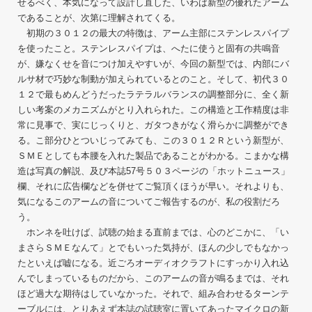
せるべく、本気になって設計し直した、いわば新型の優れたアーム
であることが、次第に理解されてくる。
初期の３０１２の最大の特徴は、アーム主部にステンレスパイプ
を使ったこと。ステンレスパイプは、へたに使うと固有の共鳴音
が、嫌なくせを音につけ加えやすいが、今回の新型では、内部にバ
ルサ材で巧妙な制動が加えられているとのこと。そして、初代３０
１２で最もめんどうだったラテラルバランスの調整部分に、全く新
しい考案のメカニズムがとり入れられた。この構造と工作精度は非
常に見事で、実にじっくりと、ガタつきがなく滑らかに調整ができ
る。こ部分ひとついじってみても、この３０１２Ｒという新型が、
ＳＭＥとしても本腰を入れた製品であることがわかる。こまかな構
造は写真の解説、及び本誌57号５０３ページの「ホットニュース」
欄、それに広告欄などを併せてご覧頂くほうが早い。それよりも、
気になるこのアームの音についてご報告するのが、私の役割だろ
う。
ホンネを吐けば、試聴の始まる直前までは、心のどこかに、「い
まさらＳＭＥなんて」とでもいった気持が、ほんの少しでもなかっ
たといえば嘘になる。近ごろオーディオクラフトにすっかり入れ込
んでしまっているものだから、このアームの音が鳴るまでは、それ
ほど過大な期待はしていなかった。それで、組み合わせるターンテ
ーブルには、とりあえず本誌の試聴室に置いてあったマイクロの新