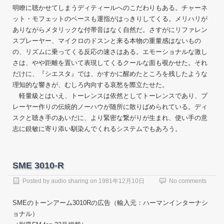
明瞭に聴かせてしまうディティールへのこだわりもある。チャーネ
ット・モフェットのベースも運指がはっきりしてくる。メリハリが
ありながらメタリックな付帯音はなく自然だ。さすがにリファレン
スプレーヤー、マイクロのドスンと来る本物の重量感はないもの
の、リズムに乗ってくる反応の速さはある。エモーショナルな激し
さは、やや距離を置いて表現してくるクールな面も覗かせた。それ
だけに、『シエスタ』では、かすかに醒めたところを残したような
理知的な響きが、むしろ内向する哀愁を際立たせた。
軽量級とはいえ、トーレンスは依然としてトーレンスであり、プ
レーヤー作りの伝統的ノーハウが随所に散りばめられている。ディ
スクと聴き手のあいだに、より緊密な繋がりが生まれ、使い手の意
志に鋭敏に寄り添い馴染んでくれるシステムでもあろう。
SME 3010-R
Posted by
audio sharing
on
1981年12月10日
No comments
SMEのトーンアーム3010Rの広告（輸入元：ハーマンインターナシ
ョナル）