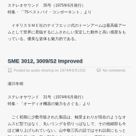
ステレオサウンド 35号（1975年6月発行）
特集・「’75ベストバイ・コンポーネント」より
イギリスＳＭＥ社のナイフエッジ式のトーンアームは最高級アー
ムとして世界に君臨するにふさわしい安定した動作と高い感度をも
っている。優美な姿体も魅力的である。
SME 3012, 3009/S2 Improved
Posted by
audio sharing
on
1974年6月15日
No comments
瀬川冬樹
ステレオサウンド 31号（1974年6月発行）
特集・「オーディオ機器の魅力をさぐる」より
ごく初期に少数市販された製品は、軸受まわりが現在のようなオ
ムスビ型ではなく、丸いリングを切りっぱなしで、その他細部も今
ほど練り上げられていない。山中敬三氏の話ではそれ以前にもっと