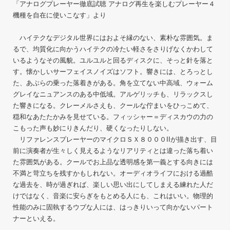
「アナログプレーヤー徹底試聴 アナログ再生を楽しむプレーヤー４
機種を自在に使いこなす」より
ハイテクなデジタル世界にはおよそ縁のない、素朴な雰囲気。ま
るで、均質化に向かうハイテクの冷たい軽さをさりげなくかわして
いるようなその風貌。ユルユルと回るディスクに、そっと針を落と
す。懐かしいサーフェイスノイズはソフト。響きには、とろっとし
た、あぶらの乗った落着きがある。角を立てない中高域、ウォーム
グレイなニュアンスのある中低域。アルゲリッチも、リラックスし
た響きになる。クレーメルさえも、クールな佇まいをひっこめて、
穏和なあたたかみを見せている。フィッシャー＝ディスカウの力の
こもった声も妙にりきんだり、硬くなったりしない。
リファレンスプレーヤーのマイクロＳＸ８０００IIが描き出す、目
前に演奏者が生々しく見えるようなリアリティとは違った落ち着い
た雰囲気がある。クールでお上品な透明感を第一義とする向きには
不満と苛立ちを残すかもしれない。オーディオライフにおける過酷
な過去を、時が過ぎれば、楽しい思い出にしてしまえる練れた人だ
けではなく、音楽に安らぎをもとめる人にも、これはいい。物理的
性能のみに固執するウブな人には、はっきりいって向かないパート
ナーといえる。