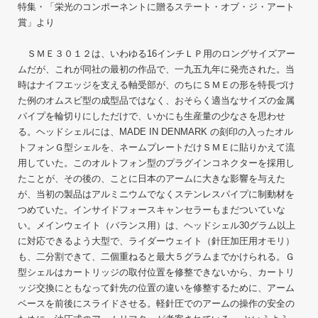
特集・「栄光のコンポーネントに贈るステート・オブ・ジ・アート
賞」より
ＳＭＥ３０１２は、いわゆる16インチＬＰ用のロングサイズアー
ムだが、これが同社の最初の作品で、一九五九年に発売された。当
時はナイフエッジを支える軸受部が、のちにＳＭＥの形を特長づけ
た例のオムスビ型の成型品ではなく、おそらく適当なサイズの金属
パイプを輪切りにしただけで、いかにも生産量の少なさを思わせ
る。ヘッドシェルには、MADE IN DENMARK の刻印の入ったオル
トフォンＧ型シェルを、ネームプレートだけＳＭＥに貼りかえて流
用していた。このオルトフォン型のプラグインコネクターを採用し
たことが、その後の、ことに日本のアームに大きな影響を与えた
が、当初の製品はアルミニウムでなくステンレスパイプに制動材を
つめていた。インサイドフォースキャンセラーもまだついていな
い。メインウェイト（バランス用）は、ヘッドシェル30グラム以上
に対応できるよう大型で、ライダーウェイト（針圧加圧用オモリ）
も、二分割できて、二個重ねると最大５グラムまでかけられる。Ｇ
型シェルはカートリッジの取付位置を修整できないから、カートリ
ッジ交換にともなって針先の位置の違いを修整するために、アーム
ベースを前後にスライドさせる。軽針圧でのアームの操作の安全の