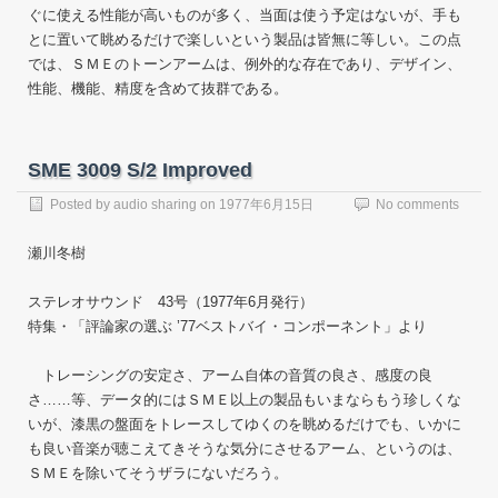
ぐに使える性能が高いものが多く、当面は使う予定はないが、手も
とに置いて眺めるだけで楽しいという製品は皆無に等しい。この点
では、ＳＭＥのトーンアームは、例外的な存在であり、デザイン、
性能、機能、精度を含めて抜群である。
SME 3009 S/2 Improved
Posted by
audio sharing
on
1977年6月15日
No comments
瀬川冬樹
ステレオサウンド 43号（1977年6月発行）
特集・「評論家の選ぶ ’77ベストバイ・コンポーネント」より
トレーシングの安定さ、アーム自体の音質の良さ、感度の良
さ……等、データ的にはＳＭＥ以上の製品もいまならもう珍しくな
いが、漆黒の盤面をトレースしてゆくのを眺めるだけでも、いかに
も良い音楽が聴こえてきそうな気分にさせるアーム、というのは、
ＳＭＥを除いてそうザラにないだろう。