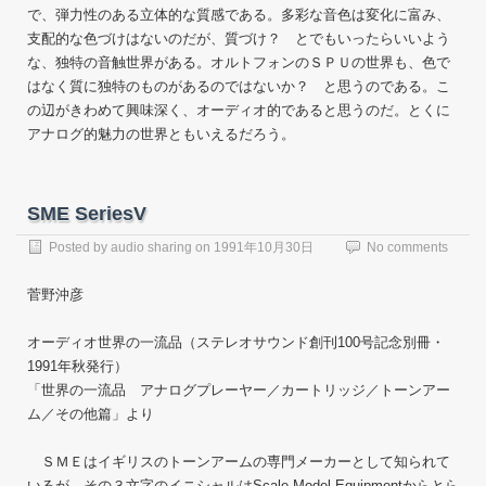
で、弾力性のある立体的な質感である。多彩な音色は変化に富み、
支配的な色づけはないのだが、質づけ？ とでもいったらいいよう
な、独特の音触世界がある。オルトフォンのＳＰＵの世界も、色で
はなく質に独特のものがあるのではないか？ と思うのである。こ
の辺がきわめて興味深く、オーディオ的であると思うのだ。とくに
アナログ的魅力の世界ともいえるだろう。
SME SeriesV
Posted by
audio sharing
on
1991年10月30日
No comments
菅野沖彦
オーディオ世界の一流品（ステレオサウンド創刊100号記念別冊・
1991年秋発行）
「世界の一流品 アナログプレーヤー／カートリッジ／トーンアー
ム／その他篇」より
ＳＭＥはイギリスのトーンアームの専門メーカーとして知られて
いるが、その３文字のイニシャルはScale Model Equipmentからとら