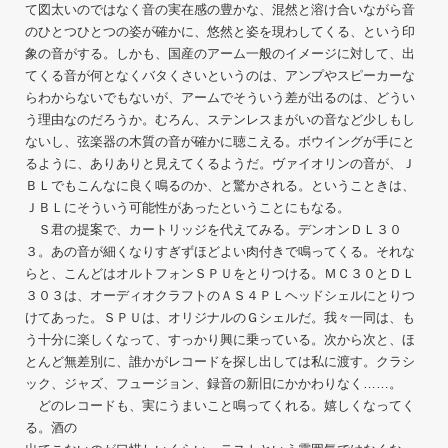
て図太いのではなく音の実在感の豊かな、混然と溶け合いながら音
のひとつひとつの姿が確かに、悠然と姿を現わしてくる、という印
象の音がする。しかも、国産のアーム一般のイメージに対して、出
てくる音が何となくバタくさいというのは、アンプやスピーカーな
らわからないでもないが、アームでそういう差が出るのは、どうい
う理由なのだろうか。むろん、ステンレスまがいの音など少しもし
ないし、弦楽器の木質の音が確かに聴こえる。ボウイングが手にと
るように、ありありと見えてくるようだ。ヴァイオリンの音が、Ｊ
ＢＬでもこんなに良く鳴るのか、と驚かされる。ということきは、
ＪＢＬにそういう可能性があったということにもなる。
Ｓ君の提案で、カートリッジを代えてみる。デンオンＤＬ３０
３。あの音が細くなりすぎずほどよい肉付きで鳴ってくる。それな
らと、こんどはオルトフォンＳＰＵをとりつける。ＭＣ３０とＤＬ
３０３は、オーディオクラフトのＡＳ４ＰＬヘッドシェルにとりつ
けてあった。ＳＰＵは、オリジナルのＧシェルだ。我々一同は、も
う十分に楽しくなって、すっかり興に乗っている。次から次と、ほ
とんど無差別に、誰かがレコードを探し出しては私に渡す。クラシ
ック、ジャズ、フュージョン、録音の新旧にかかわりなく……。
どのレコードも、実にうまいこと鳴ってくれる。嬉しくなってく
る。酒の