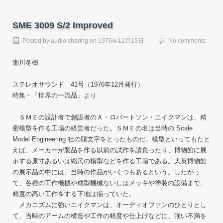
SME 3009 S/2 Improved
Posted by
audio sharing
on
1976年12月15日
No comments
瀬川冬樹
ステレオサウンド 41号（1976年12月発行）
特集・「世界の一流品」より
ＳＭＥの設計者で創設者のＡ・ロバートソン・エイクマンは、精
密模型を作る工場の経営者だった。ＳＭＥの名は当時の Scale
Model Engineering 社の頭文字をとったものだ。模型といってもたと
えば、メーカーが製品を作る以前の試作を請負ったり、博物館に展
ホする原寸あるいは縮尺の模型などを作る工場である。大英博物館
の展示品の中には、当時の作品がいくつもあるという。したがっ
て、各種の工作機械や成型機械ないしはメッキや塗装の設備まで、
精度の高い工作をする下地は揃っていた。
メカニズムに強いエイクマンは、オーディオファンのひとりとし
て、当時のアームの構造や工作の精度や仕上げなどに、強い不満を