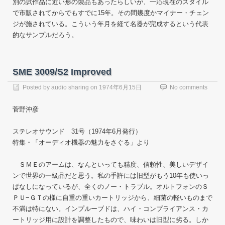
別の試作品に近い形の製品もあったらしいが、一応現在のスタイル
で市販されてからでもすでに15年。その間幾度かマイナー・チェン
ジが施されている。こういう年月を経て名器が完成するという代表
的なサンプルだろう。
SME 3009/S2 Improved
Posted by
audio sharing
on
1974年6月15日
No comments
菅野沖彦
ステレオサウンド 31号（1974年6月発行）
特集・「オーディオ機器の魅力をさぐる」より
ＳＭＥのアームは、なんといっても精度、信頼性、美しいデザイ
ンで世界の一級品だと思う。私の手許には旧型がもう10年も使いっ
ぱなしになっているが、全くのノー・トラブル。オルトフォンのＳ
ＰＵ−ＧＴの様に自重の重いカートリッジから、細菌の軽いものまで
不満は特にない。インプルーブドは、ハイ・コンプライアンス・カ
ートリッジ用に設計を調整したもので、味わいは旧型に劣る。しか