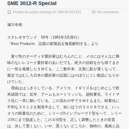
SME 3012-R Special
Posted by
audio sharing
on
1981年3月15日
No comments
瀬川冬樹
ステレオサウンド 58号（1981年3月発行）
「Best Products 話題の新製品を徹底解剖する」より
凝り性のオーディオ愛好家はむろんのこと、メカにはそんなに興
味のないレコード愛好家のあいだでも、絶大の信頼をかち得てまさ
に一世を風靡したＳＭＥも、ここ数年来、次第に影が薄くなって、
最近ではむしろ日本の愛好家の話題にはのぼりにくい製品になりか
けていた。
理由ははっきりしている。アメリカ、イギリスをはじめとして欧
米諸国では、近年、アームもカートリッジも、超軽量化、ライトマ
ス化に一斉に動いている。この流れの中でＳＭＥもまた、軽量化に
不利な３０１２を製造中止して、短いほうの３００９でさえ、いっ
そうの軽量化のために、シリーズIIインプルーヴド型をへて、シリー
ズIIIにまで脱皮した。このＳIII型を、正しく調整したときの音質
は、決して悪くない。いや、悪くないどころか、独特の、風格と品