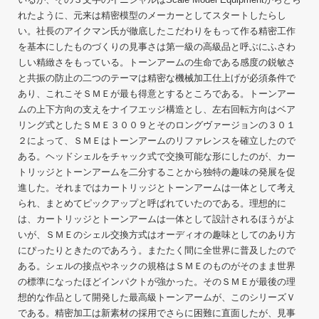
れたように、元来は精密模型のメーカーとしてスタートしたらし
い。社長のアイクマン氏が徹底したこだわりをもって作る精密工作
を基本にしたものづくりの見事さは第一級の高級品と呼ぶにふさわ
しい精緻さをもっている。トーンアームの生命である感度の鋭敏さ
と共振の防止の二つのテーマは精密な機械加工仕上げが必須条件で
あり、これこそＳＭＥが最も得意とするところである。トーンアー
ムの上下方向の支えをナイフエッジ構造とし、左右回転方向はベア
リング式としたＳＭＥ３００９とそのロングヴァージョンの３０１
２によって、ＳＭＥはトーンアームのリファレンスを確立したので
ある。ヘッドシェルをチャック式で交換可能な形にしたのが、カー
トリッジとトーンアームを二分することから独特の趣味の発展を促
進した。それまではカートリッジとトーンアームは一体として考え
られ、まとめてピックアップと呼ばれていたのである。理想的に
は、カートリッジとトーンアームは一体として設計されるほうがよ
いが、ＳＭＥのシェル交換方式はオーディオの趣味としてのあり方
にぴったりときたのであろう。またたく間に全世界に普及したので
ある。シェルの接点やネックの規格はＳＭＥのものがそのまま世界
の標準になったほどインパクトが強かった。そのＳＭＥが最後の理
想的な作品として開発した最高級トーンアームが、このシリーズＶ
である。精密加工は新素材の採用でさらに困難に直面したが、見事