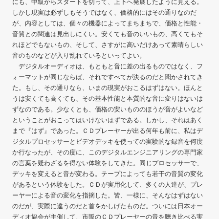
にも、中級からスタートを切って、上下へ発展したように見える。
しかし現実は必ずしもそうではなく、価格的にはその通りなのだ
が、内容としては、個々の機器によってまちまちで、価格と性能・
音質との関連は見出しにくい。安くても音のいいもの、高くてもそ
れほどでもないもの、そして、さすがに高いだけあって素晴らしい
音のものなどが入り乱れているといってよい。
デジタルオーディオは、もともと音に差の出るものではなく、フ
ォーマットが同じならば、それですべてが決るのだと聞かされてき
た。もし、その通りなら、いまの現実がおこるはずはない。ほんと
うは安くても高くても、その基本性能と本質的な音に変りはないは
ずなのである。少なくとも、価格の安いもののほうが音がよいなど
ということがおこってはいけないはずである。しかし、それはあく
まで『はず』であった。ＣＤプレーヤーが出る何年も前に、私はデ
ジタルプロセッサーとビデオデッキを使っての実験的な録音を何度
か行なったが、その度に、このデジタルエンジニアリングの専門家
の言葉を疑わざるを得ない体験をしてきた。同じプロセッサーで、
デッキを変えると音が変わる。テープによっても若干の音質の変化
があるという体験をした。ＣＤが実用化して、多くの人達が、プレ
ーヤーによる音の変化を指摘した。皆、一様に、そんなはずはない
のだが、実際に違うのだと首をかしげたものだ。ついには日本オー
ディオ協会が主催して、市販のＣＤプレーヤーの音を聴き比べる実