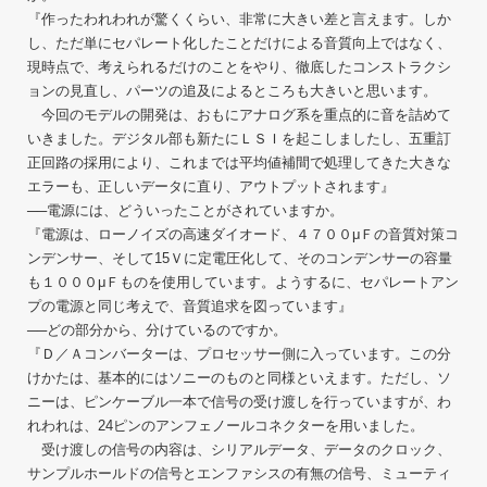
『作ったわれわれが驚くくらい、非常に大きい差と言えます。しか
し、ただ単にセパレート化したことだけによる音質向上ではなく、
現時点で、考えられるだけのことをやり、徹底したコンストラクシ
ョンの見直し、パーツの追及によるところも大きいと思います。
今回のモデルの開発は、おもにアナログ系を重点的に音を詰めて
いきました。デジタル部も新たにＬＳＩを起こしましたし、五重訂
正回路の採用により、これまでは平均値補間で処理してきた大きな
エラーも、正しいデータに直り、アウトプットされます』
──電源には、どういったことがされていますか。
『電源は、ローノイズの高速ダイオード、４７００μＦの音質対策コ
ンデンサー、そして15Ｖに定電圧化して、そのコンデンサーの容量
も１０００μＦものを使用しています。ようするに、セパレートアン
プの電源と同じ考えで、音質追求を図っています』
──どの部分から、分けているのですか。
『Ｄ／Ａコンバーターは、プロセッサー側に入っています。この分
けかたは、基本的にはソニーのものと同様といえます。ただし、ソ
ニーは、ピンケーブル一本で信号の受け渡しを行っていますが、わ
れわれは、24ピンのアンフェノールコネクターを用いました。
受け渡しの信号の内容は、シリアルデータ、データのクロック、
サンプルホールドの信号とエンファシスの有無の信号、ミューティ