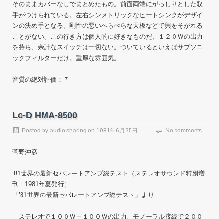
そのままカバーなしでまとめたもの。前面両端にがっしりとした取
手がつけられている。左右シンメトリックなヒートシンクがデザイ
ンの決め手となる。剛性の悪いぺらぺらな天板などで興をそがれる
ことがない、この行き方は個人的に好きなものだ。１２０Ｗの出力
を持ち、余計なスイッチは一切ない。ついているといえばサブソニ
ックフィルターだけ。重厚な雰囲気。
音質の絶対評価：７
Lo-D HMA-8500
Posted by
audio sharing
on
1981年6月25日
No comments
菅野沖彦
’81世界の最新セパレートアンプ総テスト（ステレオサウンド特別増
刊・1981年夏発行）
「’81世界の最新セパレートアンプ総テスト」より
ステレオで１００Ｗ＋１００Ｗの出力、モノーラル接続で２００