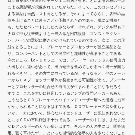
ログ系を狭い共通のシャーシ上に同居させることによる各種の干渉
による悪影響が想像されていたからだ。そして、このコンセプトに
よる製品は当然コスト高となるが、それによってさらに、各部の品
位を上げることに連ることが予想されたのである。現に２機種と
も、ただセパレートにしたのみならず、それぞれ、デジタル部もア
ナログ部も従来機よりも一層入念な回路設計、コンストラクショ
ン、パーツの選択に磨きがかけられているのである。次に、この形
態をとることにより、プレーヤーとプロセッサーが独立製品とな
り、コンポーネントとしての発展性と趣味性が高まることである。
今のところ、Lo－Ｄとソニーでは、プレーヤーのデジタル信号出力
の出し方に違いがあって、出力端子を含めてしかるべく統一が図ら
れるべきだし、その方向に向っているが、そうなると、他のメーカ
ーからＤＡプロセッサー単体が発売される可能性が出て、プレーヤ
ーとプロセッサーの組合せの自由度が生まれることになるだろう。
すでに、これを大いに歓迎しているアンプの専門メーカーもあり、
こうなるとＣＤプレーヤーのハイエンドユーザー層への浸透に拍車
がかけられることになるはずである。ＣＤプレーヤーの普及化もよ
いが、一方において、熱心なハイエンドユーザーに認知されないこ
とにはＣＤの市民権は不十分である。ユーザーの中には、まだまだ
ＣＤアレルギーの人々が多いはずで、それらの人の中には、問答無
用、聴く耳持たず……といった感情的な姿勢の人も少なくないこと