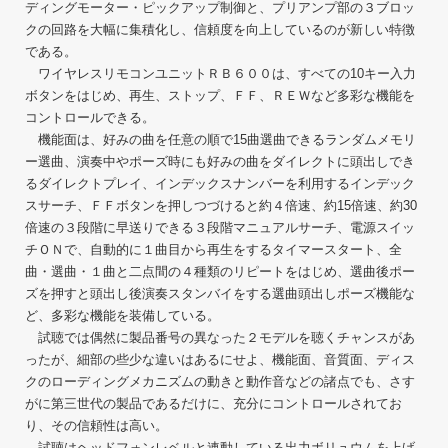
ディングモーター・ピックアップ制御と、プリアンプ部の３ブロッ
クの回路を大幅に集積化し、信頼度を向上しているのが新しい特徴
である。
ワイヤレスリモコンユニットＲＢ６００は、すべての10キー入力
ボタンをはじめ、再生、ストップ、ＦＦ、ＲＥＷなど多彩な機能を
コントロールできる。
機能面は、好みの曲を任意の順で15曲選曲できるランダムメモリ
ー選曲、演奏中やポーズ時にも好みの曲をダイレクトに頭出しでき
るダイレクトプレイ、インデックスナンバーを利用するインデック
スサーチ、ＦＦボタンを押しつづけると約４倍速、約15倍速、約30
倍速の３段階に早送りできる３段階マニュアルサーチ、電源スイッ
チＯＮで、自動的に１曲目から再生をするタイマースタート、全
曲・選曲・１曲と二点間の４種類のリピートをはじめ、選曲後ポー
ズを押すと頭出し後演奏スタンバイをする選曲頭出しポーズ機能な
ど、多彩な機能を装備している。
試聴では偶然に製品番号の異なった２モデルを聴くチャンスがあ
ったが、細部の些少な違いはあるにせよ、機能面、音質面、ディス
クのローディングメカニズムの動きと動作音などの諸点でも、さす
がに第三世代の製品であるだけに、充分にコントロールされてお
り、その信頼性は高い。
試聴はヘッドフォンレベルと連動している出力ボリュウムを上げ