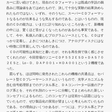
カーに言い続けてきた。現在のＣＤフォーマットは既成の学説の鵜
呑みに理論値をあてはめたもので、決して十分な実験の結果決めら
れたものではない。いずれ、そのうちに、スーパーＣＤフォーマッ
トなるものが出来るような気もするのである。とはいうものの、現
在のＣＤの能力は、いまだに計り知れないところがあって、新機種
の中には、驚くほど音がよくなったものがあるのも事実である。そ
して、今や、私個人の楽しむプログラムソースとしても、ＣＤはす
っかり定着し、よきにつけあしきにつけ、アナログディスクにはな
い特徴に日常親しんでいるのである。
ＣＤの可能性は未知だと書いたが、それを再生倒で強く感じさせ
てくれたのが、今回登場のソニーＣＤＰ５５２ＥＳＤ＋ＤＡＳ７０
２ＥＳと、Lo－Ｄ、ＤＡＰ００１＋ＨＤＡ００１という２機種であ
った。
図らずも、ほぼ同時に発売されたこれらの機種の共通点は、セパ
レート型ＣＤプレーヤーシステムというもので、光学メカニズムを
含む信号処理部までのデジタル系と、ＤＡコンバーター以後のアナ
ログ系とを、それぞれ別のシャーシに分離してまとめられた新しい
コンセプトによるものだ。このコンセプトは従前から話題にはなっ
ていたもので、ぜひ製品化の実現が望ましいと考えられていたもの
である。その理由はいくつかあるが、一つには、デジタル系とアナ