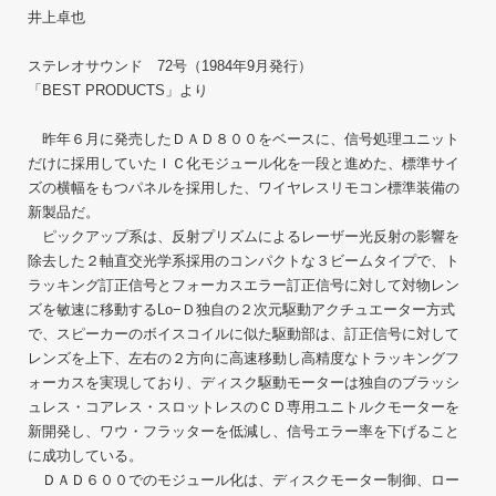
井上卓也
ステレオサウンド 72号（1984年9月発行）
「BEST PRODUCTS」より
昨年６月に発売したＤＡＤ８００をベースに、信号処理ユニット
だけに採用していたＩＣ化モジュール化を一段と進めた、標準サイ
ズの横幅をもつパネルを採用した、ワイヤレスリモコン標準装備の
新製品だ。
ピックアップ系は、反射プリズムによるレーザー光反射の影響を
除去した２軸直交光学系採用のコンパクトな３ビームタイプで、ト
ラッキング訂正信号とフォーカスエラー訂正信号に対して対物レン
ズを敏速に移動するLo−Ｄ独自の２次元駆動アクチュエーター方式
で、スピーカーのボイスコイルに似た駆動部は、訂正信号に対して
レンズを上下、左右の２方向に高速移動し高精度なトラッキングフ
ォーカスを実現しており、ディスク駆動モーターは独自のブラッシ
ュレス・コアレス・スロットレスのＣＤ専用ユニトルクモーターを
新開発し、ワウ・フラッターを低減し、信号エラー率を下げること
に成功している。
ＤＡＤ６００でのモジュール化は、ディスクモーター制御、ロー