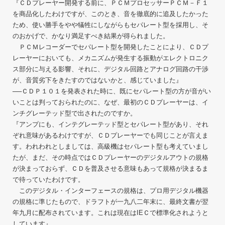
『ＣＤプレーヤー開発する前に、ＰＣＭプロセッサーＰＣＭ－Ｆ１
を商品化したわけですが、このとき、音を徹底的に追及したかった
ため、使い勝手をやや犠牲にしながらもセパレート型を採用し、そ
のおかげで、かなり満足すべき結果が得られました。
ＰＣＭレコーダーでセパレート型を開発したことにより、ＣＤプ
レーヤーにおいても、メカニズムが発生する振動がエレクトロニク
ス部分に与える影響、それに、デジタル回路とアナログ回路の干渉
が、音質劣下をきたすのではないかと、感じていました』
──ＣＤＰ１０１を発表された時に、既にセパレート型の方が音がい
いことは判っておられたのに、なぜ、最初のＣＤプレーヤーは、イ
ンチグレーテッド型で出されたのですか。
『アンプにも、インテグレーテッド型とセパレート型があり、それ
ぞれ意味があるわけですが、ＣＤプレーヤーでも同じことが言えま
す。われわれとしましては、高級機はセパレート型も考えていまし
たが、まだ、その時点ではＣＤプレーヤーのデジタルアウトの規格
が決まっておらず、ＣＤを普及させる意味もあって規格が決まるま
で待っていたわけです。
このデジタル・インターフェースの規格は、プロ用デジタル機器
の規格に準じたもので、ドラフトが一九八二年末に、最終文書が翌
年九月に配布されています。これは現在はIEＣで標準化されようと
しています』