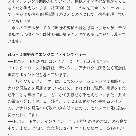
ノイズ、デジタル回路が出すノイズ、機械ノイズ等の影響からくる
ものだと考えられます。将来的には、この辺を完全にクリーンにし
て、デジタル信号を理論通りの０と１のみにして、信号処理してい
くつもりです。
今回のモデルが、ＣＤで出せる究極の音とは言いませんが、デジ
タルのもつ優れた可能性を伺い知ることのできるものだとは思って
います』
●Lo－Ｄ開発過当エンジニア・インタビュー
──セパレート化されたコンセプトは、どこにありますか。
『エレクトロニクス回路は、デジタル、アナログに関係なく電源は
重要なポイントだと思っています。
一般的なＣＤプレーヤーは、１つのシャーシにデジタル回路とア
ナログ回路とを同居させているため、それぞれに理想の電源をもた
せることは無理ですし、どこかで妥協せざるをえない。また、共通
の電源を介して起こる干渉と、デジタル回路から発生するノイズ
の、アナログ回路への飛びつきを防ぐために、セパレート化に踏み
切ったわけです』
──セパレート型と、インチグレーテッド型との音の差はどの程度で
すか。また、それは、ただ単にセパレートしたためによるものです
か。