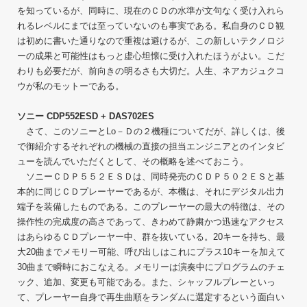
を知っているが、同時に、現在のＣＤの水準が文句なく受け入れら
れるレベルにまでは至っていないのも事実である。私自身のＣＤ観
は初めに書いた通りなので重複は避けるが、この新しいテクノロジ
ーの成果と可能性はもっと虚心坦懐に受け入れたほうがよい。こだ
わりも必要だが、前向きの明るさも大切だ。人生、ネアカジュクコ
ウが私のモットーである。
ソニー CDP552ESD + DAS702ES
さて、このソニーとLo－Ｄの２機種についてだが、詳しくは、後
で御紹介するそれぞれの機械の直接の担当エンジニアとのインタビ
ューを読んでいただくとして、その概略を述べておこう。
ソニーＣＤＰ５５２ＥＳＤは、同時発売のＣＤＰ５０２ＥＳと基
本的に同じＣＤプレーヤーであるが、本機は、それにデジタル出力
端子を装備したものである。このプレーヤーの最大の特徴は、その
操作性の完成度の高さであって、きわめて静粛かつ迅速なアクセス
はあらゆるＣＤプレーヤー中、群を抜いている。20キーを持ち、最
大20曲までメモリー可能、呼び出しはこれにプラス10キーを加えて
30曲まで瞬時におこなえる。メモリーは演奏中にプログラムのチェ
ック、追加、変更も可能である。また、シャッフルプレーといっ
て、プレーヤー自身で再生曲順をランダムに選定するという面白い