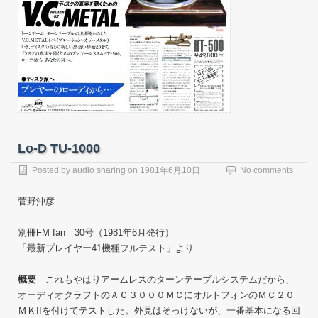
Lo-D TU-1000
Posted by
audio sharing
on
1981年6月10日
No comments
菅野沖彦
別冊FM fan 30号（1981年6月発行）
「最新プレイヤー41機種フルテスト」より
概要
これもやはりアームレスのターンテーブルシステムだから、
オーディオクラフトのＡＣ３０００ＭＣにオルトフォンのＭＣ２０
ＭＫIIを付けてテストした。外見はそっけないが、一番基本になる回