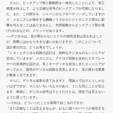
さらに、ピックアップ部と駆動部を一体化したことにより、加工
精度が向上して、より正確な信号のピックアップが可能になりまし
た。また、この部分を、シャーシからフローティングしていますの
で、メカニズムが発生する機械ノイズがエレクトロニクス部分に影
響を与えることはありませんし、外部振動からピックアップ部が逃
げられるなどの、メリットがあります』
──デジタルは、音が変わらないとＣＤの発売当初は言われました
が、実際にはかなり大きな違いがありますが、このことについて、
設計者の方は、どうお考えでしょうか。
『ＬＳＩとデジタル回路の設計は、純粋なデジタルのエンジニアが
担当していますが、メカニズム、アナログ回路を含めたＣＤプレー
ヤーの全体的な設計は、長くオーディオを担当しきたエンジニアが
やっており、彼等がデジタル回路を見直しますと、音の変わる要素
が数多く出てきます。
さらに、デジタル波形を見てみますと、理論上では０と１しかな
いはずですが、０にもいろいろな０があり、１にも同じことが言え
ます。単純に、デジタル信号は０と１だけとは、現在では言えない
ように思っています』
──それは、どういったことが原因で起こるのですか。
『まだ正確なことは言えませんが、おもに個々のパーツが発生する