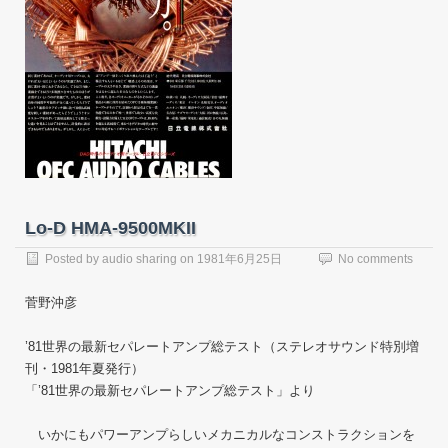
Lo-D HMA-9500MKII
Posted by
audio sharing
on
1981年6月25日
No comments
菅野沖彦
’81世界の最新セパレートアンプ総テスト（ステレオサウンド特別増
刊・1981年夏発行）
「’81世界の最新セパレートアンプ総テスト」より
いかにもパワーアンプらしいメカニカルなコンストラクションを