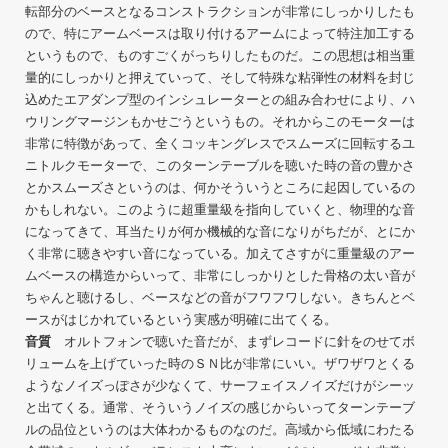
転部分のベースとなるコンストラクションが非常にしっかりしたも
ので、特にアームベースは取り付けるアームによって特注加工する
というもので、ものすごくがっちりしたものだ。この思想は相当重
量的にしっかりと押えていって、そして特殊な粘弾性の材料を封じ
込めたエアダンプ型のインシュレーターとの組み合わせにより、ハ
ウリングマージンもかせごうというもの。それからこのモーターは
非常に特徴があって、全くコッキングレスでスムーズに回転するユ
ニトルクモーターで、このターンテーブルを聴いた時の音の豊かさ
とかスムーズさというのは、何かそういうところに起因しているの
かもしれない。このように超重量級を指向していくと、物理的な音
になってきて、耳当たりが何か機械的な音になりがちだが、とにか
く非常に聴きやすい音になっている。加えてさすがに重量級のアー
ムベースの構造からいって、非常にしっかりとした骨格の太い音が
ちゃんと聴けるし、ベースなどの音がフワフワしない。きちんとベ
ースがはじかれているという実感が明確に出てくる。
音質
オルトフォンで聴いた音だが、まずレコードに針をのせてボ
リュームを上げていった時のＳＮ比が非常にいい。ザワザワとくる
ようなノイズっぽさが少なくて、サーフェイスノイズだけがシーッ
と出てくる。通常、そういうノイズの感じからいってターンテーブ
ルの品位というのは大体わかるものなのだ。高域から低域にわたる