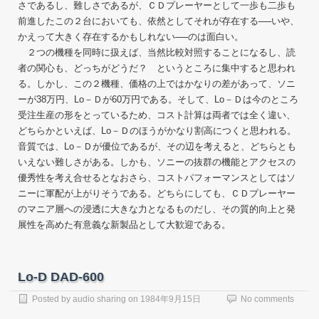
さであるし、難しさであるが、ＣＤプレーヤーとして一歩も二歩も
前進したこの２台においても、依然としてそれが存在する──いや、
かえって大きく存在するかもしれない──のは面白い。
２つの機種を同時に扱えば、当然比較対照することになるし、読
者の関心も、どっちがどうだ？ というところに集中すると思われ
る。しかし、この２機種、価格の上ではかなりの差があって、ソニ
ーが38万円、Lo－Ｄが60万円である。そして、Lo－Ｄは今のところ
受注生産の形をとっているため、コスト計算は両者では全く違い、
どちらかといえば、Lo－Ｄのほうがかなり割高につくと思われる。
音質では、Lo－Ｄが優位であるが、その辺を考えると、どちらとも
いえない難しさがある。しかも、ソニーの抜群の機能とアクセスの
優秀性を考え合せるとなおさら、コストパフォーマンスとしてはソ
ニーに軍配が上がりそうである。どちらにしても、ＣＤプレーヤー
のマニア層への浸透に大きな力となるものだし、その質的向上と発
展性を高めた有意義な新製品として大歓迎である。
Lo-D DAD-600
Posted by
audio sharing
on
1984年9月15日
No comments