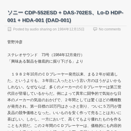
ソニー CDP-552ESD + DAS-702ES、Lo-D HDP-
001 + HDA-001 (DAD-001)
Posted by
audio sharing
on
1984年12月15日
No comments
菅野沖彦
ステレオサウンド 73号（1984年12月発行）
「興味ある製品を徹底的に掘り下げる」より
１９８２年10月のＣＤプレーヤー発売以来、まる２年が経過し
た。というよりも、３年目に入ったという言い方のほうがよいかも
しれない。なぜならば、多くのメーカーのＣＤプレーヤーは第三世
代目が登場しているからだ。例によって異常に闘争的で気短かな日
本のメーカーの気迫のおかげで、２年間としては驚くほどの機種数
が発売され、第一目標の10万円はさっさと割り、ついに５万円が普
及品の競争価格となった。いいものを安く作って売ることは大いに
喜ばしい。しかし、一方において、高くてもより優れたものを作る
ことも大切だ。この２年間のＣＤプレーヤーは、価格的にも内容的