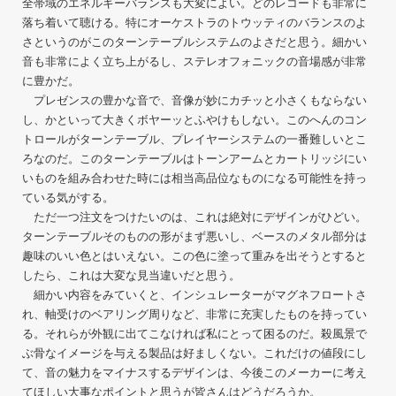
全帯域のエネルギーバランスも大変によい。どのレコードも非常に
落ち着いて聴ける。特にオーケストラのトウッティのバランスのよ
さというのがこのターンテーブルシステムのよさだと思う。細かい
音も非常によく立ち上がるし、ステレオフォニックの音場感が非常
に豊かだ。
プレゼンスの豊かな音で、音像が妙にカチッと小さくもならない
し、かといって大きくボヤーッとふやけもしない。このへんのコン
トロールがターンテーブル、プレイヤーシステムの一番難しいとこ
ろなのだ。このターンテーブルはトーンアームとカートリッジにい
いものを組み合わせた時には相当高品位なものになる可能性を持っ
ている気がする。
ただ一つ注文をつけたいのは、これは絶対にデザインがひどい。
ターンテーブルそのものの形がまず悪いし、ベースのメタル部分は
趣味のいい色とはいえない。この色に塗って重みを出そうとすると
したら、これは大変な見当違いだと思う。
細かい内容をみていくと、インシュレーターがマグネフロートさ
れ、軸受けのベアリング周りなど、非常に充実したものを持ってい
る。それらが外観に出てこなければ私にとって困るのだ。殺風景で
ぶ骨なイメージを与える製品は好ましくない。これだけの値段にし
て、音の魅力をマイナスするデザインは、今後このメーカーに考え
てほしい大事なポイントと思うが皆さんはどうだろうか。