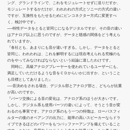
ング、グランドラインで、これをモジュレートせずに送りだすか、
モジュレー卜するかだけが、われわれの方式とソニーの方式の違い
ですが、互換性をもたせるためにピンコネクター方式に変更すべ
く、検討中です』
──特性データをとると皆同じになるデジタルですが、その音の違い
はアナログ以上に思うのですが、データと聴感の関係をどう考えら
れていますか。
『各社とも、あまりにも音が違いすぎる。しかし、データをとると
皆同じ。われわれは、これを解明するには現在考えられる究極のも
のをやってみなければならないという結論に達したわけです。
同時に、高級アナログプレーヤーを使われているユーザーにも、
満足していただけるような音をＣＤからいかに出すか、ということ
も目標としてありました』
──音決めをされる場合、デジタル部とアナログ部と、どちらが比重
が高いのですか。
『パーツ交換による音の変化は、アナログ系のほうが大きいです。
しかし、デジタル系も使用パーツの違いによって、そうとう音が変
わるのも事実です。アナログ系のもう一つの特徴は、ローパスフィ
ルターの後のオペアンブの出力に、能率の高いスピーカーならドラ
イブできるほどのパワーをもつバッファーアンプを備えていること