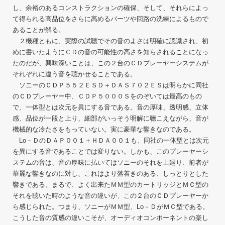
し、余裕のあるコンストラクションの確保、そして、それらによっ
て得られる高品位をさらに高めるパーツや回路の洗練によるもので
あることが解る。
２機種ともに、実際の試聴でその音のよさは明確に認識され、初
めに書いたようにＣＤの音の可能性の高さを知らされることになっ
たのだが、興味深いことは、この２台のＣＤプレーヤーシステムが
それぞれに違う音を聴かせることである。
ソニーのＣＤＰ５５２ＥＳＤ＋ＤＡＳ７０２ＥＳは明らかに同社
のＣＤプレーヤー中、ＣＤＰ５０００Ｓをのぞいては最高のもの
で、一体型とは次元を異にする音である。音の厚味、透明感、立体
感、品位が一段と上り、細部がいっそう明解に聴こえながら、音が
機械的な冷たさをもっていない。実に豪華な響きなのである。
Lo－ＤのＤＡＰ００１＋ＨＤＡ００１も、同社の一体型とは次元
を異にする音であることでは変りない。しかも、このプレーヤーシ
ステムの音は、音の厚味に払いてはソニーのそれを上廻り、前者が
華麗な響きなのに対し、これはより落着きのある、しっとりとした
響きである。まるで、よく出来たＭＭ型のカートリッジとＭＣ型の
それを聴いた時のような音の違いが、この２台のＣＤプレーヤーか
ら感じられた。つまり、ソニーがＭＭ型、Lo－ＤがＭＣ型である。
こうした音の質感の違いこそが、オーディオコンポーネントの楽し