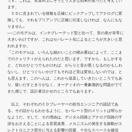
です。これは、音質向上にそうとう大きな効果があったと考えてい
ます。
ＣＤに含まれている情報を正確にピックアップしてアナログに変
換しても、それをプリアンプに正確に伝送しなければ、なんにもな
りません』
──このモデルは、インチグレーテッド型と比べて、音の差が非常に
大きいわけですが、これはセパレート化によるところが大きいと思
われますか。
『このモデルは、いろんな細かいことの積み重ねによって、ここま
でのクォリティがえられたのだと思います。ですから、もしかする
と、どれかひとつでもかければ、がらりと音が悪くなるのかもしれ
ないし、ひとつぐらいかけてもそれほど音は変化しないのでは、と
も思えます。このへんは、これから追及していきたいところでもあ
り、疑いだすときりがなく、オーディオの一番象徴的な問題がでて
きた感じで、設計者泣かせのところでもあります』
以上、それぞれのＣＤプレーヤーの担当エンジニアの談話であ
る。その話からもわかるように、セパレート型のメリットは明らか
なようだ。そして、その理由は、デジタル回路とアナログ回路の干
渉をおさえることによる音質改善、メカニズムの発生する振動がエ
レクトロニクス部分に与える影響の回避、十分なスペースを確信