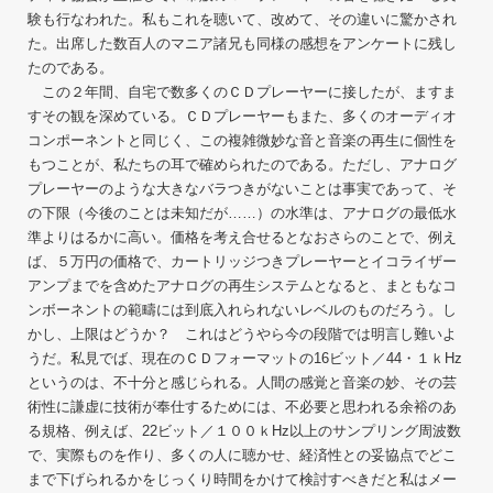
験も行なわれた。私もこれを聴いて、改めて、その違いに驚かされ
た。出席した数百人のマニア諸兄も同様の感想をアンケートに残し
たのである。
この２年間、自宅で数多くのＣＤプレーヤーに接したが、ますま
すその観を深めている。ＣＤプレーヤーもまた、多くのオーディオ
コンポーネントと同じく、この複雑微妙な音と音楽の再生に個性を
もつことが、私たちの耳で確められたのである。ただし、アナログ
プレーヤーのような大きなバラつきがないことは事実であって、そ
の下限（今後のことは未知だが……）の水準は、アナログの最低水
準よりはるかに高い。価格を考え合せるとなおさらのことで、例え
ば、５万円の価格で、カートリッジつきプレーヤーとイコライザー
アンプまでを含めたアナログの再生システムとなると、まともなコ
ンボーネントの範疇には到底入れられないレベルのものだろう。し
かし、上限はどうか？ これはどうやら今の段階では明言し難いよ
うだ。私見でば、現在のＣＤフォーマットの16ビット／44・１ｋHz
というのは、不十分と感じられる。人間の感覚と音楽の妙、その芸
術性に謙虚に技術が奉仕するためには、不必要と思われる余裕のあ
る規格、例えば、22ビット／１００ｋHz以上のサンプリング周波数
で、実際ものを作り、多くの人に聴かせ、経済性との妥協点でどこ
まで下げられるかをじっくり時間をかけて検討すべきだと私はメー