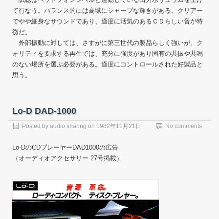
て行なう。バランス的には高域にシャープな輝きがある、クリアー
でやや細身なサウンドであり、適度に活気のあるＣＤらしい音が特
徴だ。
外部振動に対しては、さすがに第三世代の製品らしく強いが、ク
ォリティを要求する再生では、充分に強度があり固有の共振や共鳴
のない場所を選ぷ必要がある。適度にコントロールされた好製品と
思う。
Lo-D DAD-1000
Posted by
audio sharing
on
1982年11月21日
No comments
Lo-DのCDプレーヤーDAD1000の広告
（オーディオアクセサリー 27号掲載）