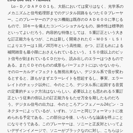
Lo－Ｄ／ＤＡＰ００１も、大筋においては変りはなく、光学系の
メカニズムと信号処理部までのデジタル回路をもつたＣＤプレーヤ
ー。このプレーヤーのアクセス機能は既存のＤＡＤ６００に準じる
もので、10キーを備えたコンベンショナルなもの。操作性は標準的
といってよいだろう。内容的な特徴としては、５重訂正という大き
な訂正能力をもつが、これは新しく開発されたＣ－ＭＯＳ・ＬＳＩ
によりエラーは１回／20万年という高性能、かつ、訂正もれによる
補間雑音も最小限におさえられているという。１５０億以上のピッ
ト信号が刻まれているＣＤだから、読み出しのエラーはつきもので
ある。またＣＤそのものの成形もパーフェクトにはいかないから、
そのローカルディフェクトも無視出来ない。デジタル系で音が変わ
るとすると、誰もがまずエラーレイトを想起するし、事実、エラー
レイトのチェック以外に、今のところ、デジタル系に起因する音質
の定量的チェック方法はないらしい。必要以上とも思われる５重訂
正という従来の倍以上の訂正能力をもたせ万全を期したものだろ
う。デジタル信号の出力は、今のところアンフェノール24ピン・コ
ネクターによっているが、いずれ、ソニーと同じフォーマットに改
められる予定である。この部分は今後、いろいろな論議を呼ぶこと
になりそうである。このプレーヤーは、ソニーと正反対といってよ
いデザインイメージで、ソニーがブラックなのに対し、こちらはシ