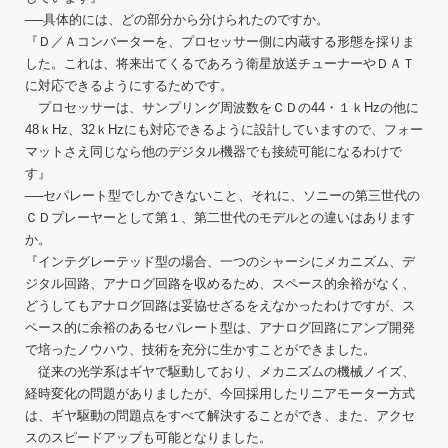
──具体的には、どの部分から分けられたのですか。
『Ｄ／Ａコンバーターを、プロセッサー側に内蔵する形態を採りま
した。これは、将来出てくるであろう衛星放送チューナーやＤＡＴ
に対応できるようにするためです。
プロセッサーは、サンプリング周波数をＣＤの44・１ｋHzの他に
48ｋHz、32ｋHzにも対応できるように設計していますので、フォー
マットさえ同じなら他のデジタル機器でも接続可能になるわけで
す』
──セパレート型でしかできないこと、それに、ソニーの第三世代の
ＣＤプレーヤーとして第１、第二世代のモデルとの違いはあります
か。
『インテグレーテッド型の場合、一つのシャーシにメカニズム、デ
ジタル回路、アナログ回路を収めるため、スペース的余裕がなく、
どうしてもアナログ回路は妥協せざるをえなかったわけですが、ス
ペース的に余裕のあるセパレート型は、アナログ回路にアンプ開発
で培ったノウハウ、技術を充分に生かすことができました。
従来の光学系はギヤで駆動しており、メカニズムの機械ノイズ、
経時変化の問題がありましたが、今回採用したリニアモーター方式
は、ギヤ駆動の問題点をすべて解決することができ、また、アクセ
スのスピードアップも可能となりました。