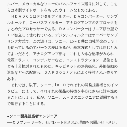
ルバー。メカニカルなソニーのパネルフェイス廻りに対して、こち
らは木製サイドボードをもったウォームなものである。
ＨＤＡ００１はデジタルフィルター、ＤＡコンバーター、サンプ
ルホールド、ローパスフィルター、アナログアンプの各ブロックを
まとめたプロセッサーである。ＤＡコンバーターはリニア積分型で
ＬＲ独立して使われている。デジタルフィルターはオーバーサンプ
リング方式で、この辺りは、ソニー、Lo－Ｄ共に自社開発のＬＳＩ
を使っているのでパーツの差はあるが、基本方式としては同じとみ
てよいだろう。アナログアンプ部は、これも入念な配慮がみられ、
電源トランス、コンデンサーなど、コンストラクション、品位とも
ども十分検討されたものだ。キャビネットの無共振化、外部振動の
遮断などへの配慮も、ＤＡＰ００１とともによく検討された作りで
ある。
それでは、以下、ソニー、Lo－Ｄそれぞれの開発担当者とのイン
タビューによって、それぞれの製品の特徴を中心にさらに話を進め
ることにしよう。私が、ソニー、Lo－Ｄのエンジニアに質問する形
で進行することにする。
●ソニー開発担当者エンジニア
──ＣＤプレーヤーを、セパレート化された理由をお聞かせ下さい。