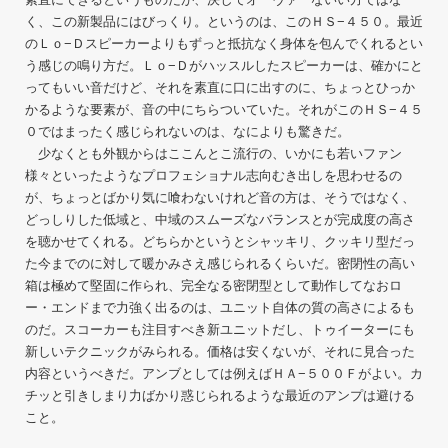
く、この新製品にはびっくり。というのは、このＨＳ−４５０。最近
のＬｏ−Ｄスピーカーよりもずっと抵抗なく身体を包んでくれるとい
う感じの鳴り方だ。Ｌｏ−Ｄがハッスルしたスピーカーは、確かにと
ってもいい音だけど、それを素直に口に出すのに、ちょっとひっか
かるような要素が、音の中にちらついていた。それがこのＨＳ−４５
０ではまったく感じられないのは、なによりも驚きだ。
少なくとも外観からはここんとこ流行の、いかにも若いファン
様々といったようなプロフェショナル志向むき出しを思わせるの
が、ちょっとばかり気に喰わないけれど音の方は、そうではなく、
どっしりした低域と、中域のスムーズなバランスとが完成度の高さ
を聴かせてくれる。どちらかというとシャッキリ、クッキリ型だっ
た今までのに対して暖かみさえ感じられるくらいだ。密閉性の高い
箱は極めて堅固に作られ、完全なる密閉型として動作してなおロ
ー・エンドまで力強く出るのは、ユニット自体の質の高さによるも
のだ。スコーカーも注目すべき新ユニットだし、トゥイーターにも
新しいテクニックがみられる。価格は安くないが、それに見合った
内容というべきだ。アンブとしては例えばＨＡ−５００Ｆがよい。カ
チッと引きしまり力ばかり惑じられるような最近のアンプは避ける
こと。