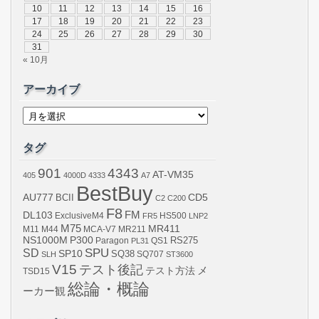
10
11
12
13
14
15
16
17
18
19
20
21
22
23
24
25
26
27
28
29
30
31
« 10月
アーカイブ
ア
ー
カ
イ
タグ
ブ
901
4343
AT-VM35
405
4000D
4333
A7
BestBuy
AU777
BCII
CD5
C2
C200
F8
DL103
FM
ExclusiveM4
FR5
HS500
LNP2
M75
MR411
M44
MCA-V7
MR211
M11
NS1000M
P300
RS275
Paragon
PL31
QS1
SPU
SD
SP10
SQ38
SLH
SQ707
ST3600
V15
テスト後記
メ
テスト方法
TSD15
総論・概論
ーカー観