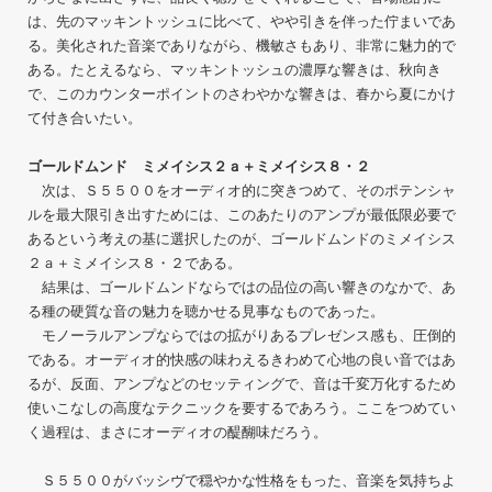
は、先のマッキントッシュに比べて、やや引きを伴った佇まいであ
る。美化された音楽でありながら、機敏さもあり、非常に魅力的で
ある。たとえるなら、マッキントッシュの濃厚な響きは、秋向き
で、このカウンターポイントのさわやかな響きは、春から夏にかけ
て付き合いたい。
ゴールドムンド ミメイシス２ａ＋ミメイシス８・２
次は、Ｓ５５００をオーディオ的に突きつめて、そのポテンシャ
ルを最大限引き出すためには、このあたりのアンプが最低限必要で
あるという考えの基に選択したのが、ゴールドムンドのミメイシス
２ａ＋ミメイシス８・２である。
結果は、ゴールドムンドならではの品位の高い響きのなかで、あ
る種の硬質な音の魅力を聴かせる見事なものであった。
モノーラルアンプならではの拡がりあるプレゼンス感も、圧倒的
である。オーディオ的快感の味わえるきわめて心地の良い音ではあ
るが、反面、アンプなどのセッティングで、音は千変万化するため
使いこなしの高度なテクニックを要するであろう。ここをつめてい
く過程は、まさにオーディオの醍醐味だろう。
Ｓ５５００がバッシヴで穏やかな性格をもった、音楽を気持ちよ