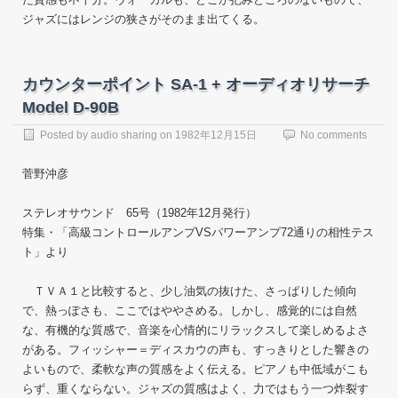
ジャズにはレンジの狭さがそのまま出てくる。
カウンターポイント SA-1 + オーディオリサーチ
Model D-90B
Posted by
audio sharing
on
1982年12月15日
No comments
菅野沖彦
ステレオサウンド 65号（1982年12月発行）
特集・「高級コントロールアンプVSパワーアンプ72通りの相性テス
ト」より
ＴＶＡ１と比較すると、少し油気の抜けた、さっぱりした傾向
で、熱っぽさも、ここではややさめる。しかし、感覚的には自然
な、有機的な質感で、音楽を心情的にリラックスして楽しめるよさ
がある。フィッシャー＝ディスカウの声も、すっきりとした響きの
よいもので、柔軟な声の質感をよく伝える。ピアノも中低域がこも
らず、重くならない。ジャズの質感はよく、力ではもう一つ炸裂す