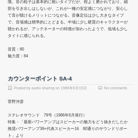
徴。音の粒子は基本的に粗いタイプだが、程よく磨かれており、細
部を引き出しはしないが、これが一種の安定感につながり、安心し
て音が聴けるメリットにつながる。音像定位は少し大きなタイプ
で、音場感は標準的にとどまる。中域に少し硬質のキャラクターが
聴かれるが、アッテネーターの特徴が加わったようで、低域も少し
タイトに感じられる。
音質：80
魅力度：84
カウンターポイント SA-4
Posted by
audio sharing
on
1986年6月15日
No comments
菅野沖彦
ステレオサウンド 79号（1986年6月発行）
特集・「最新パワーアンプはスピーカーの魅力をどう抽きだしたか
推奨パワーアンプ39×代表スピーカー16 80通りのサウンドリポー
ト」より