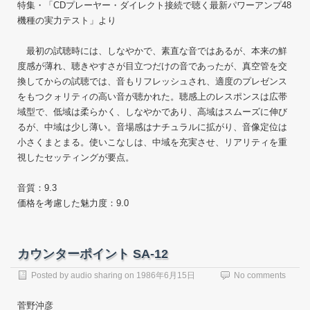
特集・「CDプレーヤー・ダイレクト接続で聴く最新パワーアンプ48
機種の実力テスト」より
最初の試聴時には、しなやかで、素直な音ではあるが、本来の鮮
度感が薄れ、聴きやすさが目立つだけの音であったが、真空管を交
換してからの試聴では、音もリフレッシュされ、適度のプレゼンス
をもつクォリティの高い音が聴かれた。聴感上のレスポンスは広帯
域型で、低域は柔らかく、しなやかであり、高域はスムーズに伸び
るが、中域は少し薄い。音場感はナチュラルに拡がり、音像定位は
小さくまとまる。使いこなしは、中域を充実させ、リアリティを重
視したセッティングが要点。
音質：9.3
価格を考慮した魅力度：9.0
カウンターポイント SA-12
Posted by
audio sharing
on
1986年6月15日
No comments
菅野沖彦