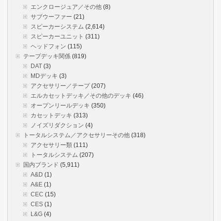
エンクロージュア／その他
(8)
サブウーファー
(21)
スピーカーシステム
(2,614)
スピーカーユニット
(311)
ヘッドフォン
(115)
テープデッキ関係
(819)
DAT
(3)
MDデッキ
(3)
アクセサリー／テープ
(207)
エルカセットデッキ／その他のデッキ
(46)
オープンリールデッキ
(350)
カセットデッキ
(313)
ノイズリダクション
(4)
トータルシステム／アクセサリーその他
(318)
アクセサリー類
(111)
トータルシステム
(207)
国内ブランド
(5,911)
A&D
(1)
A&E
(1)
CEC
(15)
CES
(1)
L&G
(4)