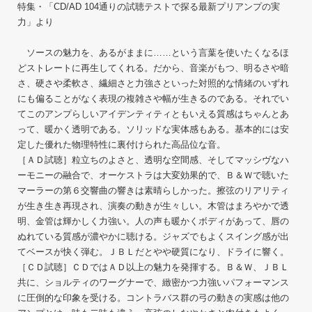
特集・「CD/AD 104通りの試聴テストで探る最新プリアンプの実
力」より
ソースの魅力を、あるがままに……という言葉を使いたくなるほ
どストレートに再生してくれる。だから、音楽がもつ、明るさや暗
さ、硬さや柔軟さ、繊細さと力強さといった対照的な情緒のいずれ
にも偏ることがなく表現の複雑さや幅が生きるのである。それでい
てこのアンプらしいアイデンティティともいえる質感はちゃんとあ
って、暖かく透明である。ソリッドな実体感もある。基本的には安
定した優れた物理特性に裏付けられた高品位な音。
［ＡＤ試聴］粒立ちのよさと、透明な空間感、そしてマッシヴなハ
ーモニーの融合で、オーケストラは大変効果的で、Ｂ＆Ｗで聴いた
マーラーの第６交響曲の響きは素晴らしかった。擦弦のリアリティ
が生き生き再現され、演奏の動きが生々しい。木管はまろやかで透
明、金管は輝かしく力強い。人の声も暖かくボディがあって、唇の
ぬれている質感が濃やかに聴ける。ジャズでもよくスイング感が出
てベースが快く弾む。ＪＢＬだとやや硬質になり、ドライに響く。
［ＣＤ試聴］ＣＤではＡＤ以上の魅力を発揮する。Ｂ＆Ｗ、ＪＢＬ
共に、ショルティのワーグナーで、緻密かつ力強いパフォーマンス
に圧倒的な印象を受ける。コントラバス群の弓の動きの実感は他の