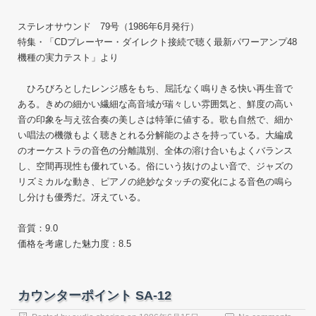
ステレオサウンド 79号（1986年6月発行）
特集・「CDプレーヤー・ダイレクト接続で聴く最新パワーアンプ48
機種の実力テスト」より
ひろびろとしたレンジ感をもち、屈託なく鳴りきる快い再生音で
ある。きめの細かい繊細な高音域が瑞々しい雰囲気と、鮮度の高い
音の印象を与え弦合奏の美しさは特筆に値する。歌も自然で、細か
い唱法の機微もよく聴きとれる分解能のよさを持っている。大編成
のオーケストラの音色の分離識別、全体の溶け合いもよくバランス
し、空間再現性も優れている。俗にいう抜けのよい音で、ジャズの
リズミカルな動き、ピアノの絶妙なタッチの変化による音色の鳴ら
し分けも優秀だ。冴えている。
音質：9.0
価格を考慮した魅力度：8.5
カウンターポイント SA-12