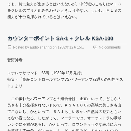
ても、特に魅力が生きるとはいえないが、中低域のこもりはＭＬ３
をクレルのプリと組み合わせたときより少ない。しかし、ＭＬ３の
能力が十分発揮されているとはいえない。
カウンターポイント SA-1 + クレル KSA-100
Posted by
audio sharing
on
1982年12月15日
No comments
菅野沖彦
ステレオサウンド 65号（1982年12月発行）
特集・「高級コントロールアンプVSパワーアンプ72通りの相性テス
ト」より
この優れたパワーアンプとの組合せは、正直にいって、どちらの
良さも十分発揮されないもので、ＫＳＡ１００の高域の美しさも出
てこないし、かといって、ＳＡ１らしい暖かい自然音の魅力ともい
えない音になる。したがって、マーラーでは、オーケストラの帯域
レンジに不満があるし、かといって、ロマンティックな表現に合っ
た質感も不十分。ヴォーカルも、どこか把みどころのないもので、