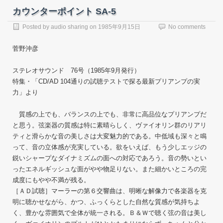
カウンターポイント SA-5
Posted by
audio sharing
on
1985年9月15日
No comments
菅野沖彦
ステレオサウンド 76号（1985年9月発行）
特集・「CD/AD 104通りの試聴テストで探る最新プリアンプの実
力」より
質感の上でも、バランスの上でも、非常に高品位なプリアンプだ
と思う。弦楽器の質感は特に素晴らしく、ヴァイオリン群のリアリ
ティと滑らかな音の美しさは大変魅力的である。中低域も深々と鳴
って、音の立体感が充実している。欲をいえば、もう少しエッジの
鋭いシャープなダイナミズムの面への対応であろう。音の勢いとい
ったエネルギッシュな面がやや物足りない。また細かいところの完
成度にもやや不満が残る。
［ＡＤ試聴］マーラーの第６交響曲は、明晰な解像力で各楽器を克
明に聴かせながら、かつ、ふっくらとした自然な質感が気持ちよ
く、豊かな雰囲気で全体が統一される。Ｂ＆Ｗで聴く弦の音は美し