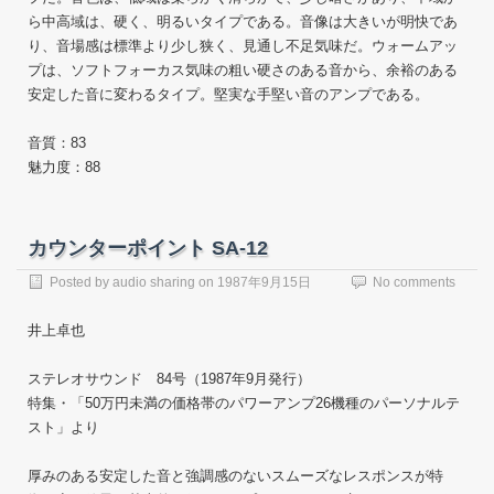
ら中高域は、硬く、明るいタイプである。音像は大きいが明快であ
り、音場感は標準より少し狭く、見通し不足気味だ。ウォームアッ
プは、ソフトフォーカス気味の粗い硬さのある音から、余裕のある
安定した音に変わるタイプ。堅実な手堅い音のアンプである。
音質：83
魅力度：88
カウンターポイント SA-12
Posted by
audio sharing
on
1987年9月15日
No comments
井上卓也
ステレオサウンド 84号（1987年9月発行）
特集・「50万円未満の価格帯のパワーアンプ26機種のパーソナルテ
スト」より
厚みのある安定した音と強調感のないスムーズなレスポンスが特