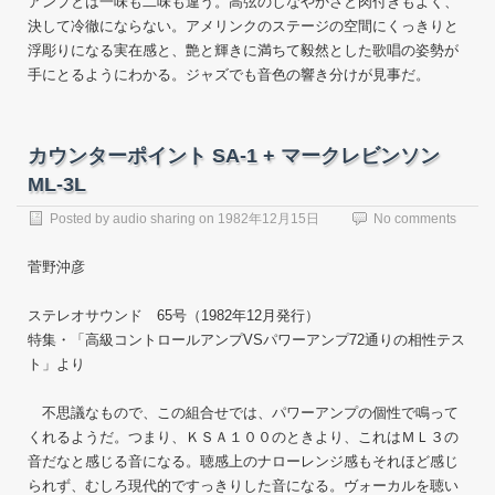
アンプとは一味も二味も違う。高弦のしなやかさと肉付きもよく、
決して冷徹にならない。アメリンクのステージの空間にくっきりと
浮彫りになる実在感と、艶と輝きに満ちて毅然とした歌唱の姿勢が
手にとるようにわかる。ジャズでも音色の響き分けが見事だ。
カウンターポイント SA-1 + マークレビンソン
ML-3L
Posted by
audio sharing
on
1982年12月15日
No comments
菅野沖彦
ステレオサウンド 65号（1982年12月発行）
特集・「高級コントロールアンプVSパワーアンプ72通りの相性テス
ト」より
不思議なもので、この組合せでは、パワーアンプの個性で鳴って
くれるようだ。つまり、ＫＳＡ１００のときより、これはＭＬ３の
音だなと感じる音になる。聴感上のナローレンジ感もそれほど感じ
られず、むしろ現代的ですっきりした音になる。ヴォーカルを聴い