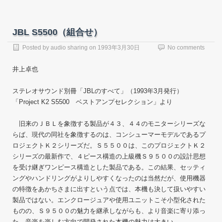
JBL S5500（組合せ）
Posted by
audio sharing
on
1993年3月30日
No comments
井上卓也
ステレオサウンド別冊「JBLのすべて」（1993年3月発行）
「Project K2 S5500 ベストアンプセレクション」より
旧来のＪＢＬを象徴する製品が４３、４４のモニターシリーズな
らば、現代の同社を象徴するのは、コンシューマーモデルであるプ
ロジェクトＫ２シリーズだ。Ｓ５５００は、このプロジェクトＫ２
シリーズの最新作で、４ピース構造の上級機Ｓ９５００の設計思想
を受け継ぎワンピース構造とした製品である。この結果、セッティ
ングやハンドリングがよりしやすくなったのは当然だが、使用機器
の特徴をあかちさまに出すという点では、本機も決して扱いやすい
製品ではない。エンクロージュアや使用ユニットこそ小型化された
ものの、Ｓ９５００の魅力を継承しながらも、より音楽に寄り添っ
た、音楽を楽しむ方向で開発された本機の魅力は大きい。