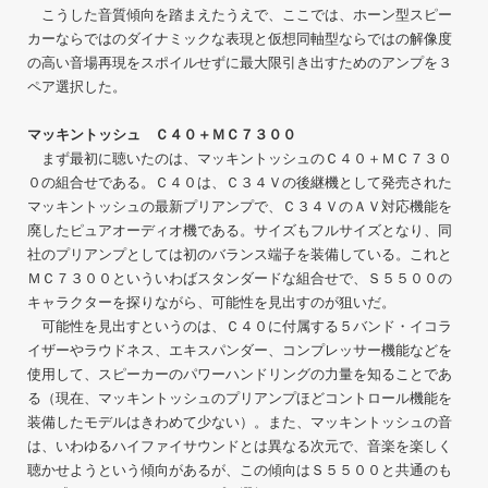
こうした音質傾向を踏まえたうえで、ここでは、ホーン型スピー
カーならではのダイナミックな表現と仮想同軸型ならではの解像度
の高い音場再現をスポイルせずに最大限引き出すためのアンプを３
ペア選択した。
マッキントッシュ Ｃ４０＋ＭＣ７３００
まず最初に聴いたのは、マッキントッシュのＣ４０＋ＭＣ７３０
０の組合せである。Ｃ４０は、Ｃ３４Ｖの後継機として発売された
マッキントッシュの最新プリアンプで、Ｃ３４ＶのＡＶ対応機能を
廃したピュアオーディオ機である。サイズもフルサイズとなり、同
社のプリアンプとしては初のバランス端子を装備している。これと
ＭＣ７３００といういわばスタンダードな組合せで、Ｓ５５００の
キャラクターを探りながら、可能性を見出すのが狙いだ。
可能性を見出すというのは、Ｃ４０に付属する５バンド・イコラ
イザーやラウドネス、エキスパンダー、コンプレッサー機能などを
使用して、スピーカーのパワーハンドリングの力量を知ることであ
る（現在、マッキントッシュのプリアンプほどコントロール機能を
装備したモデルはきわめて少ない）。また、マッキントッシュの音
は、いわゆるハイファイサウンドとは異なる次元で、音楽を楽しく
聴かせようという傾向があるが、この傾向はＳ５５００と共通のも