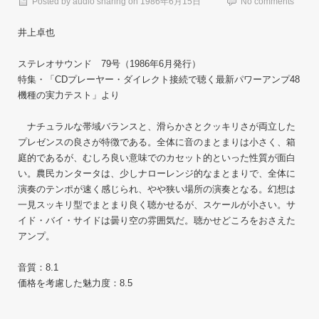
Posted by
audio sharing
on
1986年6月15日
No comments
井上卓也
ステレオサウンド 79号（1986年6月発行）
特集・「CDプレーヤー・ダイレクト接続で聴く最新パワーアンプ48
機種の実力テスト」より
ナチュラルな帯域バランスと、滑らかさとクッキリさが両立した
プレゼンスの良さが特徴である。全体に音のまとまりは小さく、箱
庭的であるが、むしろ良い意味でのカセット的といった性質が面白
い。農民カンタータは、少しナローレンジ的なまとまりで、全体に
演奏のテンポが速く感じられ、やや狭い場所の演奏となる。幻想は
一見スッキリ型でまとまり良く聴かせるが、スケールが小さい。サ
イド・バイ・サイドは曇り空の雰囲気だ。聴かせどころをおさえた
アンプ。
音質：8.1
価格を考慮した魅力度：8.5