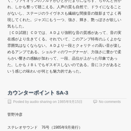
く、ヴァイオリンのプルトがひとかたまりにならず、ちゃんと分か
れ、しかも整って聴こえる。人声の質も自然で、ドライになること
がないし、ステージのライヴネスも繊細な間接音の陰影までよく再
現してくれた。ジャズにもう一つ、強さ、輝き、艶っぽさが欲しい
気もした。
［ＣＤ試聴］ＣＤでは、ＡＤより強靭な音の質感があって、音の実
在感がより生きてくる。それでいて、このアンプ特有のふくよかな
雰囲気はなくならない。ＡＤより一段とクォリティの高い音が楽し
めるアンプである。ショルティのワーグナーが、力強さに豊かで柔
らかい響きの感触が加わって、一段、品位が上がった印象であっ
た。しかもＪＢＬでもギスギスしないのである。音にコクがあると
いう感じの味わいが何とも魅力的であった。
カウンターポイント SA-3
Posted by
audio sharing
on
1985年9月15日
No comments
菅野沖彦
ステレオサウンド 76号（1985年9月発行）