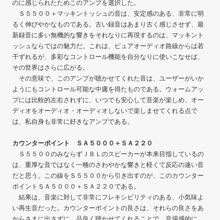
のに感じられたためこのアンプを選択した。
Ｓ５５００＋マッキントッシュの音は、安定感のある、非常に明
るく伸びやかなものである。古い録音はあまり古く感じさせず、最
新録音に多い無機的な響きをそれなりに再現するのは、マッキント
ッシュならではの魅力だ。これは、ピュアオーディオ路線からは若
干ずれるが、多彩なコントロール機能を自分なりに使いこなせば、
その世界はさらに広がる。
その意味で、このアンプが聴かせてくれた音は、ユーザーがいか
ようにもコントロール可能な中庸を得たものである。ウォームアッ
プには比較的左右されずに、いつでも安心して音楽が楽しめ、オー
ディオをオーディオ・オーディオしないで楽しませてくれる点で
は、私自身も非常に好きなアンプである。
カウンターポイント ＳＡ５０００＋ＳＡ２２０
Ｓ５５００のみならずＪＢＬのスピーカーが本来目指しているの
は、重厚な音ではなく一種のさわやかな響きと軽くて反応の速い音
だと思う。この線をＳ５５００から引き出すのが、このカウンター
ポイントＳＡ５０００＋ＳＡ２２０である。
結果は、音楽に対して非常にフレキシビリティのある、小気味よ
い再生音だった。カウンターポイントの良さは、それらの良さをあ
からさまに出さずに、品良く聴かせてくれることで、音場感的に