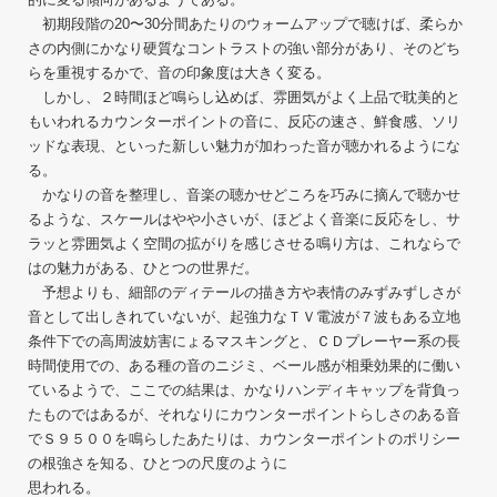
初期段階の20〜30分間あたりのウォームアップで聴けば、柔らか
さの内側にかなり硬質なコントラストの強い部分があり、そのどち
らを重視するかで、音の印象度は大きく変る。
しかし、２時間ほど鳴らし込めば、雰囲気がよく上品で耽美的と
もいわれるカウンターポイントの音に、反応の速さ、鮮食感、ソリ
ッドな表現、といった新しい魅力が加わった音が聴かれるようにな
る。
かなりの音を整理し、音楽の聴かせどころを巧みに摘んで聴かせ
るような、スケールはやや小さいが、ほどよく音楽に反応をし、サ
ラッと雰囲気よく空間の拡がりを感じさせる鳴り方は、これならで
はの魅力がある、ひとつの世界だ。
予想よりも、細部のディテールの描き方や表情のみずみずしさが
音として出しきれていないが、起強力なＴＶ電波が７波もある立地
条件下での高周波妨害にょるマスキングと、ＣＤプレーヤー系の長
時間使用での、ある種の音のニジミ、ベール感が相乗効果的に働い
ているようで、ここでの結果は、かなりハンディキャップを背負っ
たものではあるが、それなりにカウンターポイントらしさのある音
でＳ９５００を鳴らしたあたりは、カウンターポイントのポリシー
の根強さを知る、ひとつの尺度のように
思われる。