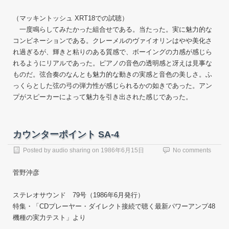
（マッキントッシュ XRT18での試聴）
一度鳴らしてみたかった組合せである。当たった。実に魅力的な
コンビネーションである。クレーメルのヴァイオリンはやや美化さ
れ過ぎるが、輝きと粘りのある質感で、ボーイングの力感が感じら
れるようにリアルであった。ピアノの音色の透明感と冴えは見事な
ものだ。弦合奏のなんとも魅力的な動きの実感と音色の美しさ。ふ
っくらとした弦の弓の弾力性が感じられるかの如きであった。アン
プがスピーカーによって魅力を引き出された感じであった。
カウンターポイント SA-4
Posted by
audio sharing
on
1986年6月15日
No comments
菅野沖彦
ステレオサウンド 79号（1986年6月発行）
特集・「CDプレーヤー・ダイレクト接続で聴く最新パワーアンプ48
機種の実力テスト」より