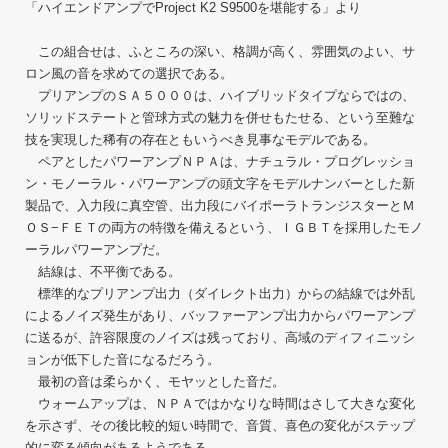
「ハイエンドアンプでProject K2 S9500を堪能する」より
この組合せは、ふところの深い、格調が高く、雰囲気のよい、サ
ロン風の音を求めての選択である。
プリアンプのＳＡ５０００は、ハイブリッドタイプならではの、
ソリッドステートと管球方式の魅力を併せもたせる、という至難な
技を実現した稀有の存在ともいうべき見事なモデルである。
ペアとしたパワーアンプＮＰＡは、ナチュラル・プログレッショ
ン・モノーラル・パワーアンプの頭文字をモデルナンバーとした新
製品で、入力段に真空管、出力段にバイポーラトランジスターとＭ
ＯＳ−ＦＥＴの両方の特徴を備えるという、ＩＧＢＴを採用したモノ
ーラルパワーアンプだ。
結線は、不平衡である。
標準的なプリアンプ出力（ダイレクト出力）からの結線では外乱
によるノイズ発生があり、バッファーアンプ出力からパワーアンプ
に送るが、許容限度のノイズは残っており、高域のディフィニッシ
ョンが低下した音になるだろう。
最初の音は柔らかく、モヤッとした音だ。
ウォームアップは、ＮＰＡではかなりな時間はさして大きな変化
を示さず、その後比較的短い時間で、音質、喜色の変化がステップ
的に変る傾向があるようである。