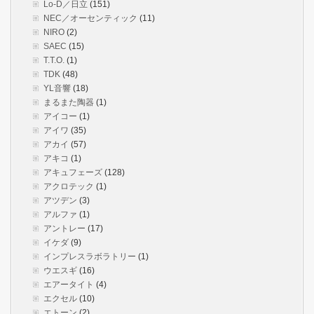
Lo-D／日立
(151)
NEC／オーセンティック
(11)
NIRO
(2)
SAEC
(15)
T.T.O.
(1)
TDK
(48)
YL音響
(18)
まるまた陶器
(1)
アイコー
(1)
アイワ
(35)
アカイ
(57)
アキコ
(1)
アキュフェーズ
(128)
アクロテック
(1)
アツデン
(3)
アルファ
(1)
アントレー
(17)
イケダ
(9)
インプレスラボラトリー
(1)
ウエスギ
(16)
エアータイト
(4)
エクセル
(10)
エトーン
(2)