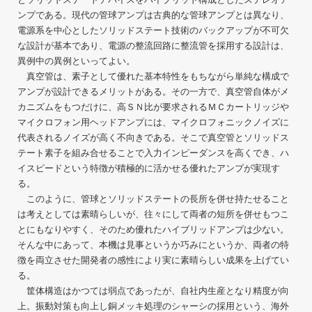
ンプである。現代の管球アンプは古典的な管球アンプとは異なり、
電源系を中心としたソリッドステート技術のバックアップが不可欠
な設計が基本であり、電源の整流回路に整流管を採用する設計は、
異例中の異例といってよい。
真空管は、素子として優れた基本特性をもちながら単純な構成で
アンプが設計できるメリットがある。その一方で、真空管自体がメ
カニズムをもつだけに、高ＳＮ比が要求されるＭＣカートリッジや
マイクロフォン用ヘッドアンプには、マイクロフォニックノイズに
代表されるノイズが高く不向きである。そこで真空管とソリッドス
テート素子を組み合せることで入力インピーダンスを高くでき、ハ
イスピードという特徴が積極的に活かせる優れたアンプが実現す
る。
このように、管球とソリッドステートの長所を併せ持たせること
は考えとしては素晴らしいが、往々にして両者の短所を併せもつこ
とにもなりやすく、そのため優れたハイブリッドアンプは少ない。
そんな中にあって、本機は見事というか巧みにというか、両者の特
徴を両立させた開発者の感性により実に素晴らしい成果を上げてい
る。
筐体構造はかつては弱点であったが、自社内生産となり精度が向
上。振動対策も向上し銅メッキ処理のシャーシの採用という、海外