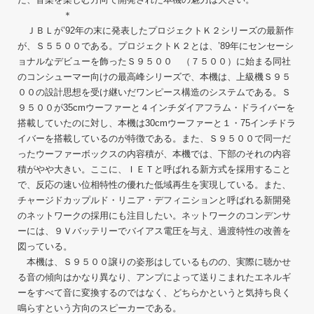
＊
ＪＢＬが’92年の末に発表したプロジェクトＫ２シリーズの最新作
が、Ｓ５５００である。プロジェクトＫ２とは、’89年にセンセーシ
ョナルなデビューを飾ったＳ９５００ （７５００）に始まる同社
のコンシューマー向けの最高峰シリーズで、本機は、上級機Ｓ９５
００の設計思想を受け継いだワンピース構造のシステムである。Ｓ
９５００が35cmウーファーと４インチダイアフラム・ドライバーを
搭載していたのに対し、本機は30cmウーファーと１・75インチドラ
イバーを搭載しているのが特徴である。また、Ｓ９５００で同一だ
ったウーファーボックスの内容積が、本機では、下部のそれの内容
積がやや大きい。ここに、ＩＥＴと呼ばれる新方式を採用すること
で、反応の速い位相特性の優れた低域再生を実現している。また、
チャージドカップルド・リニア・デフィニションと呼ばれる新開発
のネットワークの採用にも注目したい。ネットワークのコンデンサ
ーには、９Ｖバッテリーでバイアス電圧を与え、過渡特性の改善を
図っている。
本機は、Ｓ９５００譲りの姿形はしているものの、実際に聴かせ
る音の傾向はかなり異なり、アンプによって送りこまれたエネルギ
ーをすべて音に変換するのではなく、どちらかというと気持ち良く
鳴らすという方向のスピーカーである。