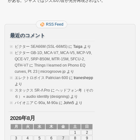
がある。ジャズではシズルの音が充分再現されない。
RSS Feed
最近のコメント
ビクター SEA66M (SSL-66MS)
に
Taiga
より
ビクター GB-1D, MCA-V7, MCA-V5, MCP-V9,
QCE-V7, SRP-B50M, MTR-15M, SFCU-2,
QTH-V7
に
Things I learned on Phono EQ
curves, Pt. 23 | microgroove.jp
より
エレクトロボイス Patrician 600
に
traneshepp
より
スタックス SR-Λ Pro
に
ヘッドフォン考（その
６） « audio identity (designing)
より
パイオニア C-90a, M-90a
に
John5
より
2026年8月
月
火
水
木
金
土
日
1
2
3
4
5
6
7
8
9