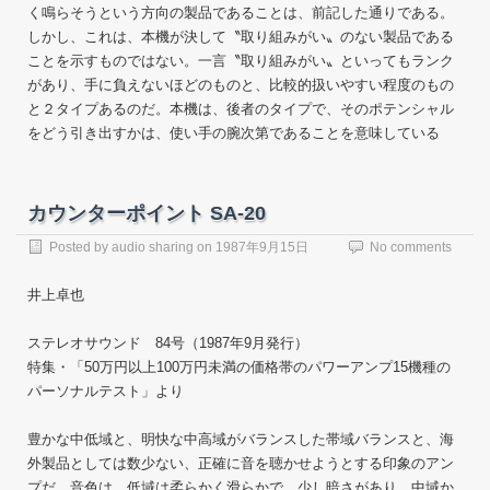
く鳴らそうという方向の製品であることは、前記した通りである。
しかし、これは、本機が決して〝取り組みがい〟のない製品である
ことを示すものではない。一言〝取り組みがい〟といってもランク
があり、手に負えないほどのものと、比較的扱いやすい程度のもの
と２タイプあるのだ。本機は、後者のタイプで、そのポテンシャル
をどう引き出すかは、使い手の腕次第であることを意味している
カウンターポイント SA-20
Posted by
audio sharing
on
1987年9月15日
No comments
井上卓也
ステレオサウンド 84号（1987年9月発行）
特集・「50万円以上100万円未満の価格帯のパワーアンプ15機種の
パーソナルテスト」より
豊かな中低域と、明快な中高域がバランスした帯域バランスと、海
外製品としては数少ない、正確に音を聴かせようとする印象のアン
プだ。音色は、低域は柔らかく滑らかで、少し暗さがあり、中域か