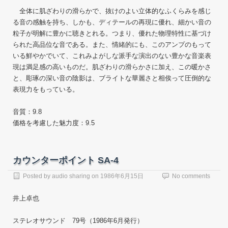
全体に肌ざわりの滑らかで、抜けのよい立体的なふくらみを感じ
る音の感触を持ち、しかも、ディテールの再現に優れ、細かい音の
粒子が明解に豊かに聴きとれる。つまり、優れた物理特性に基づけ
られた高品位な音である。また、情緒的にも、このアンプのもって
いる鮮やかでいて、これみよがしな派手な演出のない豊かな音楽表
現は満足感の高いものだ。肌ざわりの滑らかさに加え、この暖かさ
と、彫琢の深い音の陰影は、ブライトな華麗さと相俟って圧倒的な
表現力をもっている。
音質：9.8
価格を考慮した魅力度：9.5
カウンターポイント SA-4
Posted by
audio sharing
on
1986年6月15日
No comments
井上卓也
ステレオサウンド 79号（1986年6月発行）