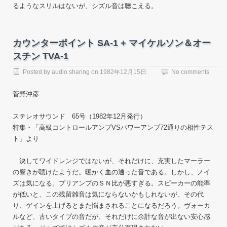
るようなスリルはないが、シズル音は聴こえる。
カウンターポイント SA-1 + マイケルソン＆オー
スチン TVA-1
Posted by
audio sharing
on
1982年12月15日
No comments
菅野沖彦
ステレオサウンド 65号（1982年12月発行）
特集・「高級コントロールアンプVSパワーアンプ72通りの相性テス
ト」より
決してワイドレンジではないが、それだけに、充実したマーラー
の響きが聴けたようだ。暖かく血の通った音である。しかし、ノイ
ズは気になる。プリアンプのＳＮ比が悪すぎる。スピーカーの能率
が低いと、この残留雑音は気にならないかもしれないが、その代
り、ゲインを上げるとまた悩まされることになるだろう。ヴォーカ
ルなど、古いタイプの音だが、それだけに余計な音が出ない安心感