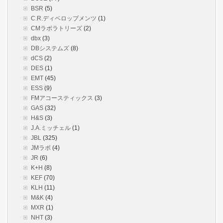
BSR
(5)
C.R.ディベロップメンツ
(1)
CMラボラトリーズ
(2)
dbx
(3)
DBシステムズ
(8)
dCS
(2)
DES
(1)
EMT
(45)
ESS
(9)
FMアコースティックス
(3)
GAS
(32)
H&S
(3)
J.A.ミッチェル
(1)
JBL
(325)
JMラボ
(4)
JR
(6)
K+H
(8)
KEF
(70)
KLH
(11)
M&K
(4)
MXR
(1)
NHT
(3)