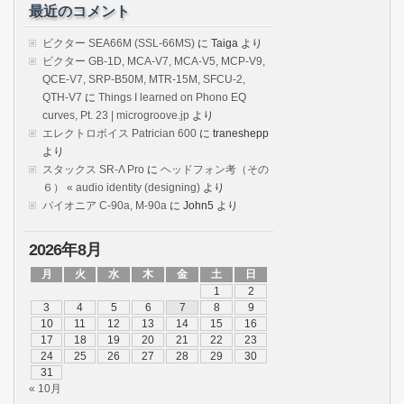
最近のコメント
ビクター SEA66M (SSL-66MS)
に
Taiga
より
ビクター GB-1D, MCA-V7, MCA-V5, MCP-V9,
QCE-V7, SRP-B50M, MTR-15M, SFCU-2,
QTH-V7
に
Things I learned on Phono EQ
curves, Pt. 23 | microgroove.jp
より
エレクトロボイス Patrician 600
に
traneshepp
より
スタックス SR-Λ Pro
に
ヘッドフォン考（その
６） « audio identity (designing)
より
パイオニア C-90a, M-90a
に
John5
より
2026年8月
月
火
水
木
金
土
日
1
2
3
4
5
6
7
8
9
10
11
12
13
14
15
16
17
18
19
20
21
22
23
24
25
26
27
28
29
30
31
« 10月