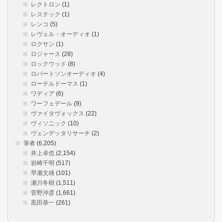
レクトロン
(1)
レステック
(1)
レンコ
(5)
レヴェル・オーディオ
(1)
ロクサン
(1)
ロジャース
(28)
ロックウッド
(8)
ロバートソンオーディオ
(4)
ローテルドーマス
(1)
ワディア
(6)
ワーフェデール
(9)
ヴァイタヴォックス
(22)
ヴィソニック
(10)
ヴェンデッタリサーチ
(2)
筆者
(6,205)
井上卓也
(2,154)
岩崎千明
(517)
早瀬文雄
(101)
瀬川冬樹
(1,511)
菅野沖彦
(1,661)
黒田恭一
(261)