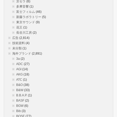
京セラ
(6)
多摩音響
(1)
富士フィルム
(46)
新藤ラボラトリー
(5)
東京サウンド
(9)
花王
(1)
長谷川工房
(2)
広告
(2,814)
技術資料
(4)
未分類
(1)
海外ブランド
(2,891)
3a
(2)
ADC
(27)
AGI
(14)
AKG
(18)
ATC
(1)
B&O
(38)
B&W
(33)
B.B.A.P.
(1)
BASF
(2)
BGW
(6)
Bib
(3)
BOSE
(77)