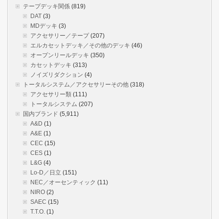
テープデッキ関係
(819)
DAT
(3)
MDデッキ
(3)
アクセサリー／テープ
(207)
エルカセットデッキ／その他のデッキ
(46)
オープンリールデッキ
(350)
カセットデッキ
(313)
ノイズリダクション
(4)
トータルシステム／アクセサリーその他
(318)
アクセサリー類
(111)
トータルシステム
(207)
国内ブランド
(5,911)
A&D
(1)
A&E
(1)
CEC
(15)
CES
(1)
L&G
(4)
Lo-D／日立
(151)
NEC／オーセンティック
(11)
NIRO
(2)
SAEC
(15)
T.T.O.
(1)