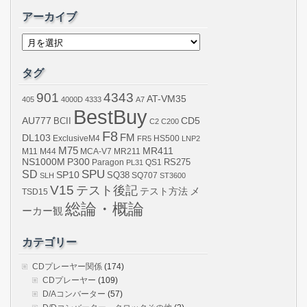
アーカイブ
ア
ー
カ
イ
タグ
ブ
901
4343
AT-VM35
405
4000D
4333
A7
BestBuy
AU777
BCII
CD5
C2
C200
F8
DL103
FM
ExclusiveM4
FR5
HS500
LNP2
M75
MR411
M44
MCA-V7
MR211
M11
NS1000M
P300
RS275
Paragon
PL31
QS1
SPU
SD
SP10
SQ38
SLH
SQ707
ST3600
V15
テスト後記
メ
テスト方法
TSD15
総論・概論
ーカー観
カテゴリー
CDプレーヤー関係
(174)
CDプレーヤー
(109)
D/Aコンバーター
(57)