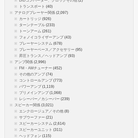
D/Dコンバーター、クロックその他
(2)
トランスボート
(40)
アナログプレーヤー関係
(2,097)
カートリッジ
(926)
ターンテーブル
(233)
トーンアーム
(261)
フォノイコライザーアンプ
(43)
プレーヤーシステム
(678)
プレーヤーベース／アクセサリー
(95)
昇圧トランス／ヘッドアンプ
(93)
アンプ関係
(2,996)
FM・AMチューナー
(452)
その他のアンプ
(74)
コントロールアンプ
(773)
パワーアンプ
(1,119)
プリメインアンプ
(1,068)
レシーバー／カシーバー
(239)
スピーカー関係
(3,021)
エンクロージュア／その他
(8)
サブウーファー
(21)
スピーカーシステム
(2,614)
スピーカーユニット
(311)
ヘッドフォン
(115)