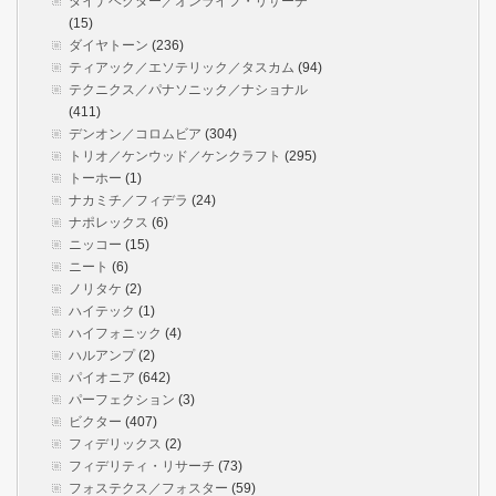
ダイナベクター／オンライフ・リサーチ
(15)
ダイヤトーン
(236)
ティアック／エソテリック／タスカム
(94)
テクニクス／パナソニック／ナショナル
(411)
デンオン／コロムビア
(304)
トリオ／ケンウッド／ケンクラフト
(295)
トーホー
(1)
ナカミチ／フィデラ
(24)
ナポレックス
(6)
ニッコー
(15)
ニート
(6)
ノリタケ
(2)
ハイテック
(1)
ハイフォニック
(4)
ハルアンプ
(2)
パイオニア
(642)
パーフェクション
(3)
ビクター
(407)
フィデリックス
(2)
フィデリティ・リサーチ
(73)
フォステクス／フォスター
(59)