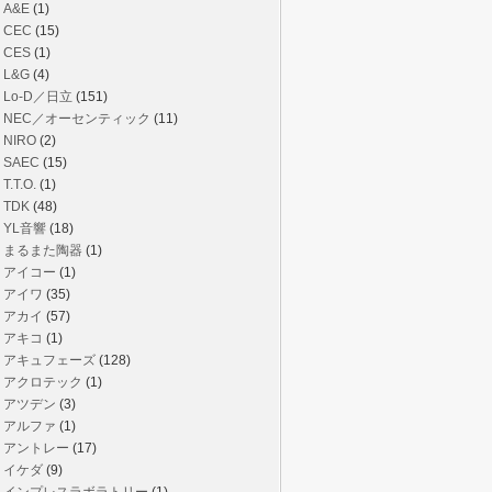
A&E
(1)
CEC
(15)
CES
(1)
L&G
(4)
Lo-D／日立
(151)
NEC／オーセンティック
(11)
NIRO
(2)
SAEC
(15)
T.T.O.
(1)
TDK
(48)
YL音響
(18)
まるまた陶器
(1)
アイコー
(1)
アイワ
(35)
アカイ
(57)
アキコ
(1)
アキュフェーズ
(128)
アクロテック
(1)
アツデン
(3)
アルファ
(1)
アントレー
(17)
イケダ
(9)