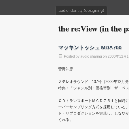
audio identity (designing)
the re:View (in the p
マッキントッシュ MDA700
Posted by
audio sharing
on 2000年12月
菅野沖彦
ステレオサウンド 137号（2000年12月
特集・「ジャンル別・価格帯別 ザ・ベス
ＣＤトランスポートＭＣＤ７５１と同時に開発
ーバーサンプリング方式を採用している
ド・リプロダクションを実現し、しなや
くれる。