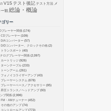
V15
テスト後記
メ
テスト方法
15
総論・概論
カー観
テゴリー
Dプレーヤー関係
(174)
CDプレーヤー
(109)
D/Aコンバーター
(57)
D/Dコンバーター、クロックその他
(2)
トランスボート
(40)
ナログプレーヤー関係
(2,097)
カートリッジ
(926)
ターンテーブル
(233)
トーンアーム
(261)
フォノイコライザーアンプ
(43)
プレーヤーシステム
(678)
プレーヤーベース／アクセサリー
(95)
昇圧トランス／ヘッドアンプ
(93)
ンプ関係
(2,996)
FM・AMチューナー
(452)
その他のアンプ
(74)
コントロールアンプ
(773)