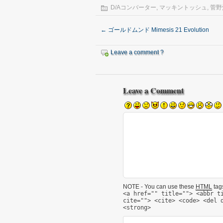
D/Aコンバーター
,
マッキントッシュ
,
菅野
←
ゴールドムンド Mimesis 21 Evolution
Leave a comment ?
Leave a Comment
NOTE - You can use these
HTML
tags
<a href="" title=""> <abbr t
cite=""> <cite> <code> <del 
<strong>