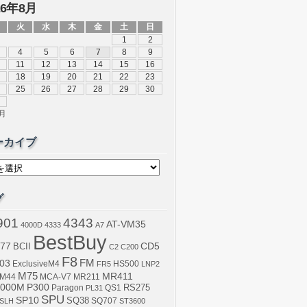
26年8月
火
水
木
金
土
日
1
2
4
5
6
7
8
9
11
12
13
14
15
16
18
19
20
21
22
23
25
26
27
28
29
30
0月
ーカイブ
グ
901
4343
AT-VM35
4000D
4333
A7
BestBuy
77
BCII
CD5
C2
C200
F8
03
FM
ExclusiveM4
FR5
HS500
LNP2
M75
MR411
M44
MCA-V7
MR211
000M
P300
RS275
Paragon
PL31
QS1
SPU
SP10
SQ38
SLH
SQ707
ST3600