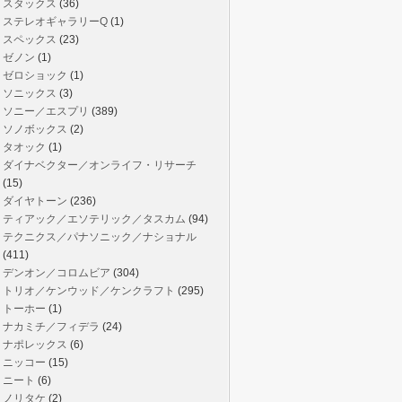
スタックス
(36)
ステレオギャラリーQ
(1)
スペックス
(23)
ゼノン
(1)
ゼロショック
(1)
ソニックス
(3)
ソニー／エスプリ
(389)
ソノボックス
(2)
タオック
(1)
ダイナベクター／オンライフ・リサーチ
(15)
ダイヤトーン
(236)
ティアック／エソテリック／タスカム
(94)
テクニクス／パナソニック／ナショナル
(411)
デンオン／コロムビア
(304)
トリオ／ケンウッド／ケンクラフト
(295)
トーホー
(1)
ナカミチ／フィデラ
(24)
ナポレックス
(6)
ニッコー
(15)
ニート
(6)
ノリタケ
(2)