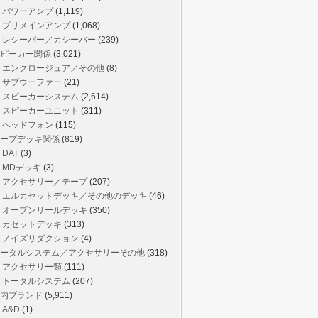
パワーアンプ
(1,119)
プリメインアンプ
(1,068)
レシーバー／カシーバー
(239)
ピーカー関係
(3,021)
エンクロージュア／その他
(8)
サブウーファー
(21)
スピーカーシステム
(2,614)
スピーカーユニット
(311)
ヘッドフォン
(115)
ープデッキ関係
(819)
DAT
(3)
MDデッキ
(3)
アクセサリー／テープ
(207)
エルカセットデッキ／その他のデッキ
(46)
オープンリールデッキ
(350)
カセットデッキ
(313)
ノイズリダクション
(4)
ータルシステム／アクセサリーその他
(318)
アクセサリー類
(111)
トータルシステム
(207)
内ブランド
(5,911)
A&D
(1)