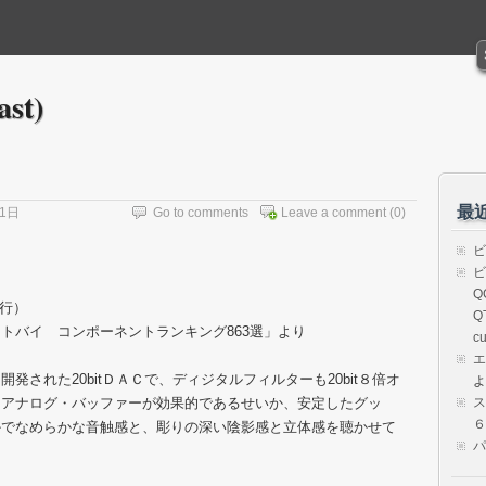
ast)
最
11日
Go to comments
Leave a comment
(0)
ビ
ビ
Q
発行）
Q
トバイ コンポーネントランキング863選」より
cu
エ
された20bitＤＡＣで、ディジタルフィルターも20bit８倍オ
よ
。アナログ・バッファーが効果的であるせいか、安定したグッ
ス
６）
かでなめらかな音触感と、彫りの深い陰影感と立体感を聴かせて
パ