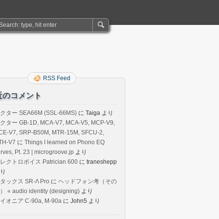
RSS Feed
近のコメント
クター SEA66M (SSL-66MS)
に
Taiga
より
クター GB-1D, MCA-V7, MCA-V5, MCP-V9,
CE-V7, SRP-B50M, MTR-15M, SFCU-2,
TH-V7
に
Things I learned on Phono EQ
rves, Pt. 23 | microgroove.jp
より
レクトロボイス Patrician 600
に
traneshepp
り
タックス SR-Λ Pro
に
ヘッドフォン考（その
 « audio identity (designing)
より
イオニア C-90a, M-90a
に
John5
より